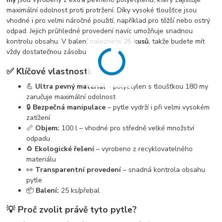
maximální odolnost proti protržení. Díky vysoké tloušťce jsou
vhodné i pro velmi náročné použití, například pro těžší nebo ostrý
odpad. Jejich průhledné provedení navíc umožňuje snadnou
kontrolu obsahu. V balení naleznete
25 kusů
, takže budete mít
vždy dostatečnou zásobu.
✅ Klíčové vlastnosti:
💪
Ultra pevný materiál
– polyetylen s tloušťkou 180 my
zaručuje maximální odolnost
🔒
Bezpečná manipulace
– pytle vydrží i při velmi vysokém
zatížení
📏
Objem:
100 l – vhodné pro středně velké množství
odpadu
♻️
Ekologické řešení
– vyrobeno z recyklovatelného
materiálu
👀
Transparentní provedení
– snadná kontrola obsahu
pytle
📦
Balení:
25 ks/přebal
💡 Proč zvolit právě tyto pytle?