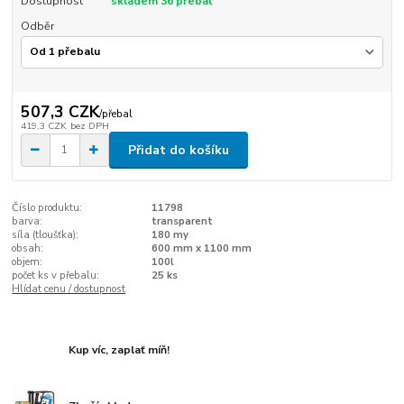
Dostupnost
skladem 36 přebal
Odběr
507,3 CZK
/
přebal
419,3 CZK
bez DPH
Přidat do košíku
Číslo produktu:
11798
barva:
transparent
síla (tloušťka):
180 my
obsah:
600 mm x 1100 mm
objem:
100l
počet ks v přebalu:
25 ks
Hlídat cenu / dostupnost
Kup víc, zaplať míň!