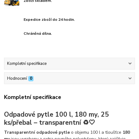
Zboží skladem.
Expedice zboží do 24 hodin.
Chráněná dílna.
Kompletní specifikace
Hodnocení
0
Kompletní specifikace
Odpadové pytle 100 l, 180 my, 25
ks/přebal – transparentní ♻️🤍
Transparentní odpadové pytle
o objemu 100 l a tloušťce
180
my
jsou vyrobeny z extra pevného polyetylenu, který zajišťuje