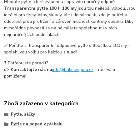
Hledáte pytle, které zvládnou i opravdu náročný odpad?
Transparentní pytle 100 l, 180 my
jsou tou nejlepší volbou. Jsou
ideální pro firmy, dílny, sklady, ale i domácnosti, kde je potřeba
odolnost proti protržení a zároveň možnost kontroly obsahu. Díky
mimořádné pevnosti se na ně můžete spolehnout i v těch
nejnáročnějších podmínkách.
✅ Pořiďte si transparentní odpadové pytle s tloušťkou 180 my –
spolehlivou volbu pro každou situaci!
❓ Potřebujete poradit?
👉
Kontaktujte nás na
info@balimespolu.cz
– rádi vám
pomůžeme!
Zboží zařazeno v kategoriích
Pytle, sáčky
Pytle na odpad v přebalu