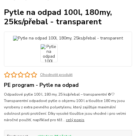
Pytle na odpad 100l, 180my,
25ks/přebal - transparent
Ohodnotit produkt
PE program - Pytle na odpad
Odpadové pytle 100 l, 180 my, 25 ks/přebal – transparentní ♻️🤍
Transparentní odpadové pytle o objemu 100 l a tloušťce 180 my jsou
vyrobeny z extra pevného polyetylenu, který zajišťuje maximální
odolnost proti protržení. Díky vysoké tloušťce jsou vhodné i pro velmi
náročné použití, například pro těž...
celý popis