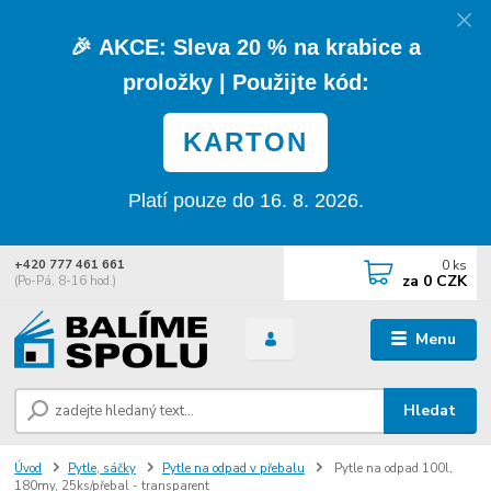
🎉
AKCE:
Sleva
20 % na krabice a
proložky
| Použijte kód:
KARTON
Platí pouze do 16. 8. 2026.
0
ks
+420 777 461 661
za
0 CZK
(Po-Pá, 8-16 hod.)
Menu
Hledat
Úvod
Pytle, sáčky
Pytle na odpad v přebalu
Pytle na odpad 100l,
180my, 25ks/přebal - transparent