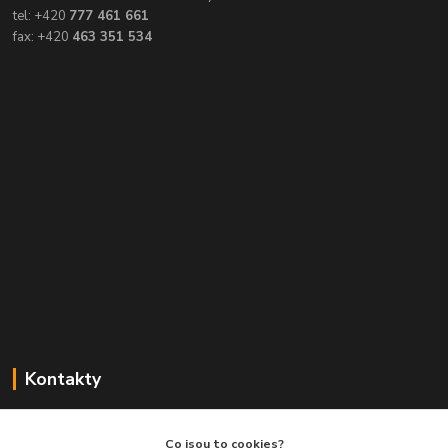
tel: +420
777 461 661
fax: +420
463 351 534
Kontakty
Balimespolu.cz - Tapex EU s.r.o.
Co jsou to cookies?