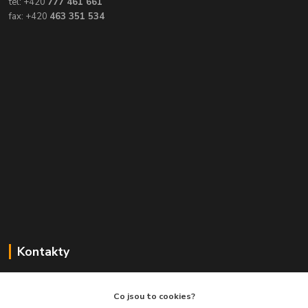
tel: +420
777 461 661
fax: +420
463 351 534
Kontakty
Balimespolu.cz - Tapex EU s.r.o.
Co jsou to cookies?