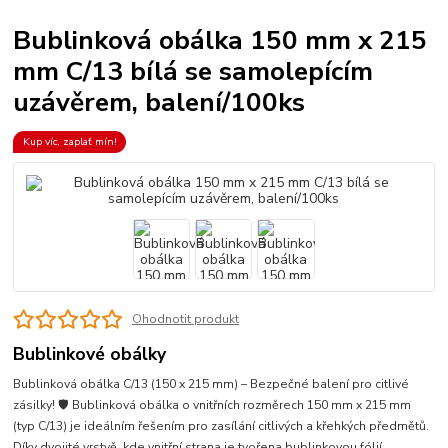
Bublinková obálka 150 mm x 215
mm C/13 bílá se samolepícím
uzávěrem, balení/100ks
Kup víc, zaplať mín!
Ohodnotit produkt
Bublinkové obálky
Bublinková obálka C/13 (150 x 215 mm) – Bezpečné balení pro citlivé
zásilky! 🛡️ Bublinková obálka o vnitřních rozměrech 150 mm x 215 mm
(typ C/13) je ideálním řešením pro zasílání citlivých a křehkých předmětů.
Díky dvojité vrstvě, kde vnitřní strana je tvořena bublinkovou fólií,