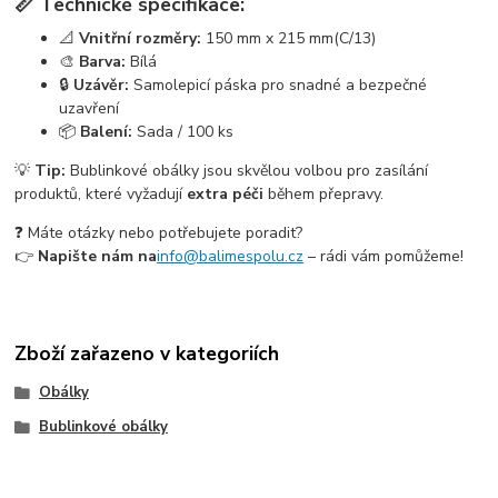
📏 Technické specifikace:
📐
Vnitřní rozměry:
150 mm x 215 mm(C/13)
🎨
Barva:
Bílá
🔒
Uzávěr:
Samolepicí páska pro snadné a bezpečné
uzavření
📦
Balení:
Sada / 100 ks
💡
Tip:
Bublinkové obálky jsou skvělou volbou pro zasílání
produktů, které vyžadují
extra péči
během přepravy.
❓ Máte otázky nebo potřebujete poradit?
👉
Napište nám na
info@balimespolu.cz
– rádi vám pomůžeme!
Zboží zařazeno v kategoriích
Obálky
Bublinkové obálky