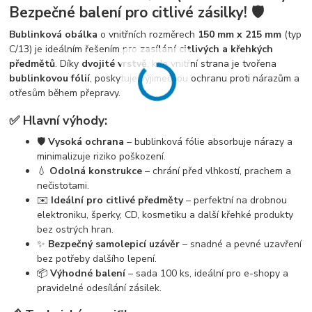
Bezpečné balení pro citlivé zásilky! 🛡️
Bublinková obálka
o vnitřních rozměrech
150 mm x 215 mm
(typ
C/13) je ideálním řešením pro
zasílání citlivých a křehkých
předmětů
. Díky
dvojité vrstvě
, kde vnitřní strana je tvořena
bublinkovou fólií
, poskytuje výjimečnou ochranu proti nárazům a
otřesům během přepravy.
✅ Hlavní výhody:
🛡️
Vysoká ochrana
– bublinková fólie absorbuje nárazy a
minimalizuje riziko poškození.
💧
Odolná konstrukce
– chrání před vlhkostí, prachem a
nečistotami.
✉️
Ideální pro citlivé předměty
– perfektní na drobnou
elektroniku, šperky, CD, kosmetiku a další křehké produkty
bez ostrých hran.
✨
Bezpečný samolepicí uzávěr
– snadné a pevné uzavření
bez potřeby dalšího lepení.
📦
Výhodné balení
– sada 100 ks, ideální pro e-shopy a
pravidelné odesílání zásilek.