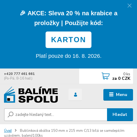
🎉
AKCE:
Sleva
20 % na krabice a
proložky
| Použijte kód:
KARTON
Platí pouze do 16. 8. 2026.
0
ks
+420 777 461 661
za
0 CZK
(Po-Pá, 8-16 hod.)
Menu
Hledat
Úvod
Bublinková obálka 150 mm x 215 mm C/13 bílá se samolepícím
uzávěrem, balení/100ks