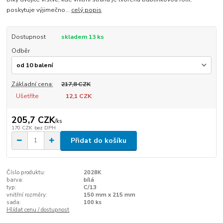
poskytuje výjimečno...
celý popis
Dostupnost
skladem 13 ks
Odběr
Základní cena:
217,8 CZK
Ušetříte
12,1 CZK
205,7 CZK
/
ks
170 CZK
bez DPH
Přidat do košíku
Číslo produktu:
2028K
barva:
bílá
typ:
C/13
vnitřní rozměry:
150 mm x 215 mm
sada:
100 ks
Hlídat cenu / dostupnost