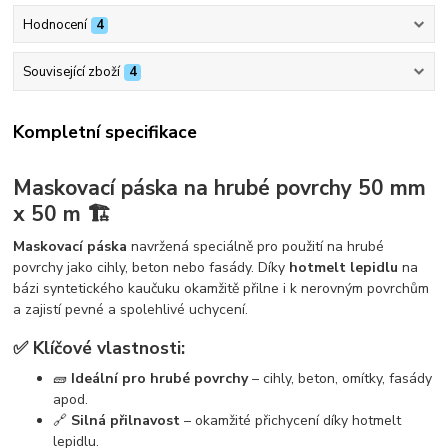
Hodnocení
4
Související zboží
4
Kompletní specifikace
Maskovací páska na hrubé povrchy 50 mm
x 50 m 🏗️
Maskovací páska
navržená speciálně pro použití na hrubé
povrchy jako cihly, beton nebo fasády. Díky
hotmelt lepidlu
na
bázi syntetického kaučuku okamžitě přilne i k nerovným povrchům
a zajistí pevné a spolehlivé uchycení.
✅ Klíčové vlastnosti:
🧱
Ideální pro hrubé povrchy
– cihly, beton, omítky, fasády
apod.
🔗
Silná přilnavost
– okamžité přichycení díky hotmelt
lepidlu.