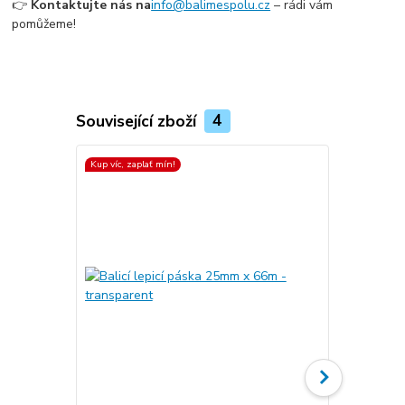
👉
Kontaktujte nás na
info@balimespolu.cz
– rádi vám
pomůžeme!
Související zboží
4
Kup víc, zaplať mín!
Kup víc, zapla