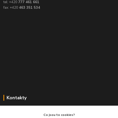
tel: +420
777 461 661
fax: +420
463 351 534
Kontakty
Balimespolu.cz - Tapex EU s.r.o.
Co jsou to cookies?