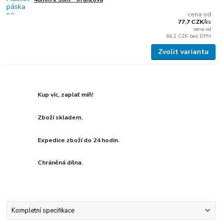
cena od
77,7 CZK
/
ks
cena od
64,2 CZK
bez DPH
Zvolit variantu
Kup víc, zaplať míň!
Zboží skladem.
Expedice zboží do 24 hodin.
Chráněná dílna.
Kompletní specifikace