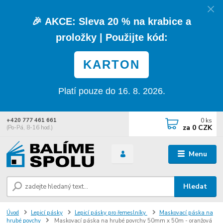
🎉
AKCE:
Sleva
20 % na krabice a
proložky
| Použijte kód:
KARTON
Platí pouze do 16. 8. 2026.
0
ks
+420 777 461 661
za
0 CZK
(Po-Pá, 8-16 hod.)
Menu
Hledat
Úvod
Lepicí pásky
Lepicí pásky pro řemeslníky
Maskovací páska na
hrubé povchy
Maskovací páska na hrubé povrchy 50mm x 50m - oranžová