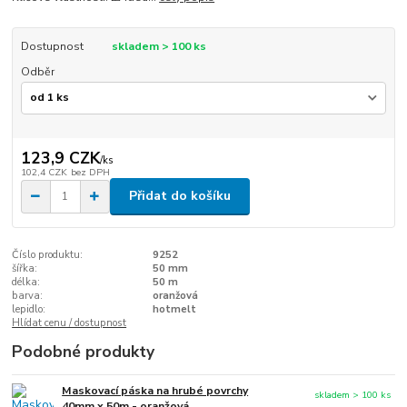
Dostupnost
skladem > 100 ks
Odběr
123,9 CZK
/
ks
102,4 CZK
bez DPH
Přidat do košíku
Číslo produktu:
9252
šířka:
50 mm
délka:
50 m
barva:
oranžová
lepidlo:
hotmelt
Hlídat cenu / dostupnost
Podobné produkty
Maskovací páska na hrubé povrchy
skladem > 100 ks
40mm x 50m - oranžová