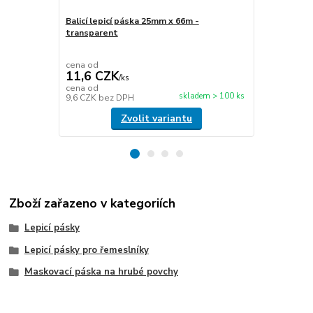
Balicí lepicí páska 25mm x 66m -
transparent
Stretch fóli
transparen
cena od
cena od
11,6 CZK
49,5 CZ
/
ks
cena od
cena od
skladem > 100 ks
9,6 CZK
bez DPH
40,9 CZK
be
Zvolit variantu
Zboží zařazeno v kategoriích
Lepicí pásky
Lepicí pásky pro řemeslníky
Maskovací páska na hrubé povchy