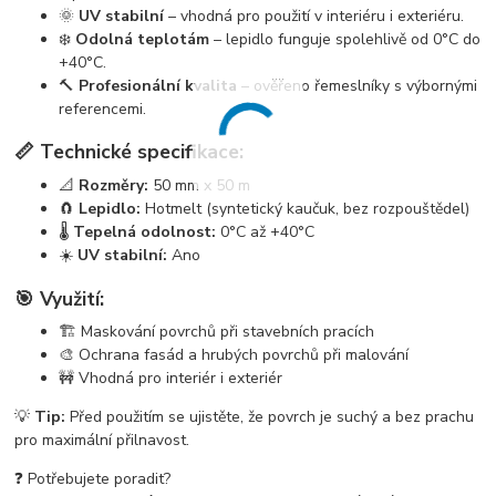
🌞
UV stabilní
– vhodná pro použití v interiéru i exteriéru.
❄️
Odolná teplotám
– lepidlo funguje spolehlivě od 0°C do
+40°C.
🔨
Profesionální kvalita
– ověřeno řemeslníky s výbornými
referencemi.
📏 Technické specifikace:
📐
Rozměry:
50 mm x 50 m
🧲
Lepidlo:
Hotmelt (syntetický kaučuk, bez rozpouštědel)
🌡️
Tepelná odolnost:
0°C až +40°C
☀️
UV stabilní:
Ano
🎯 Využití:
🏗️ Maskování povrchů při stavebních pracích
🎨 Ochrana fasád a hrubých povrchů při malování
🚧 Vhodná pro interiér i exteriér
💡
Tip:
Před použitím se ujistěte, že povrch je suchý a bez prachu
pro maximální přilnavost.
❓ Potřebujete poradit?