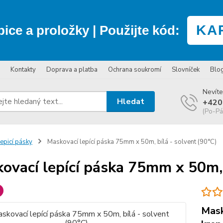
KA
bice a proložky
| Použijte kód:
Kontakty
Doprava a platba
Ochrana soukromí
Slovníček
Blo
Nevíte
Hledat
+420
(Po-Pá
epicí pásky
Maskovací lepící páska 75mm x 50m, bílá - solvent (90°C)
ovací lepící páska 75mm x 50m, 
Mask