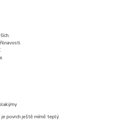
ších.
řilnavosti.
.
a.
olakýrny
je povrch ještě mírně teplý.