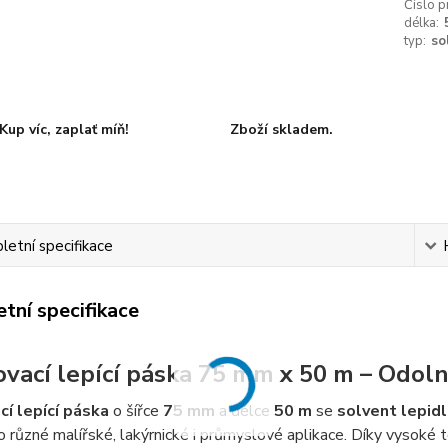
Číslo p
délka:
typ:
so
Kup víc, zaplať míň!
Zboží skladem.
etní specifikace
tní specifikace
vací lepící páska 75 mm x 50 m – Odoln
í lepící páska
o šířce
75 mm
a délce
50 m
se
solvent lepid
ro různé malířské, lakýrnické i průmyslové aplikace. Díky vysoké