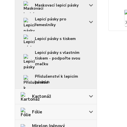
Maskovací lepicí pásky
Lepicí pásky pro
řemeslníky
Lepicí pásky s tiskem
Lepicí pásky s vlastním
tiskem - podpořte svou
značku
Příslušenství k lepicím
páskám
Kartonáž
Fólie
Mirelon (pěnový