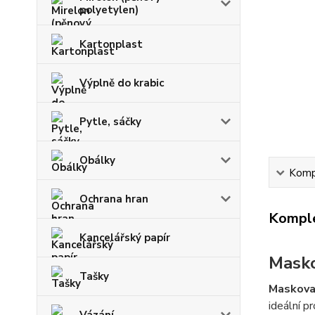
polyetylen)
Kartonplast
Výplně do krabic
Pytle, sáčky
Obálky
Kompl
Ochrana hran
Komple
Kancelářský papír
Masko
Tašky
Maskovac
ideální p