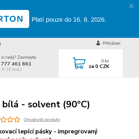
RTON
Platí pouze do 16. 8. 2026.
g
Přihlášení
 si rady? Zavolejte.
0
ks
 777 461 661
za
0 CZK
, 8-16 hod.)
bílá - solvent (90°C)
Ohodnotit produkt
ovací lepící pásky - impregrovaný