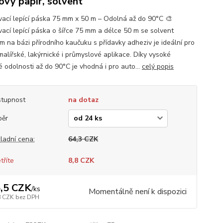
ový papír, solvent
ací lepící páska 75 mm x 50 m – Odolná až do 90°C 🎨
ací lepící páska o šířce 75 mm a délce 50 m se solvent
em na bázi přírodního kaučuku s přídavky adheziv je ideální pro
malířské, lakýrnické i průmyslové aplikace. Díky vysoké
é odolnosti až do 90°C je vhodná i pro auto...
celý popis
tupnost
na dotaz
běr
ladní cena:
64,3 CZK
tříte
8,8 CZK
,5 CZK
/
ks
Momentálně není k dispozici
8 CZK
bez DPH