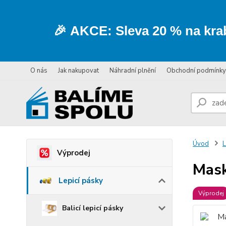
🎉
AKCE:
Sleva
20 % na kra
O nás
Jak nakupovat
Náhradní plnění
Obchodní podmínky
Úvod
L
Výprodej
Mask
Lepicí pásky
Výprodej
Balicí lepicí pásky