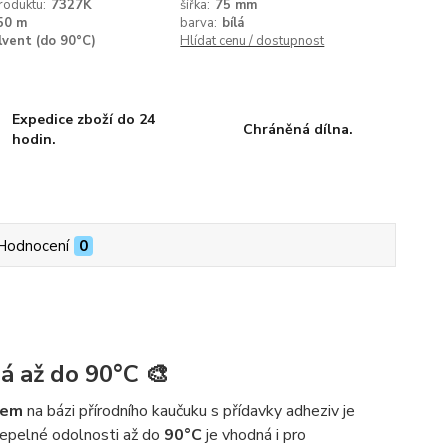
roduktu:
7327K
šířka:
75 mm
50 m
barva:
bílá
lvent (do 90°C)
Hlídat cenu / dostupnost
Expedice zboží do 24
Chráněná dílna.
hodin.
Hodnocení
0
á až do 90°C 🎨
lem
na bázi přírodního kaučuku s přídavky adheziv je
 tepelné odolnosti až do
90°C
je vhodná i pro