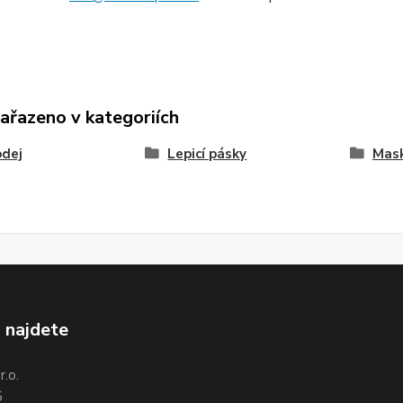
zařazeno v kategoriích
odej
Lepicí pásky
Mask
 najdete
.o.
5