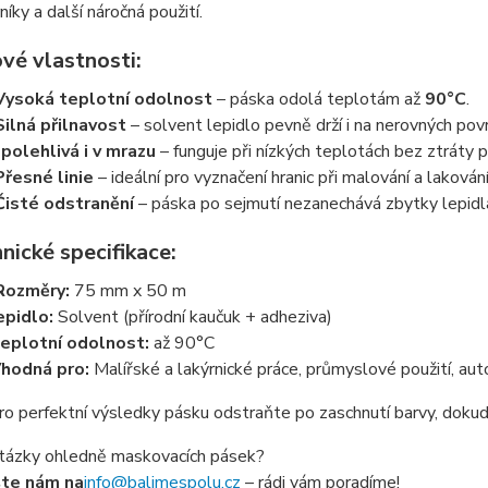
níky a další náročná použití.
vé vlastnosti:
Vysoká teplotní odolnost
– páska odolá teplotám až
90°C
.
Silná přilnavost
– solvent lepidlo pevně drží i na nerovných povr
polehlivá i v mrazu
– funguje při nízkých teplotách bez ztráty p
Přesné linie
– ideální pro vyznačení hranic při malování a lakování
Čisté odstranění
– páska po sejmutí nezanechává zbytky lepidl
nické specifikace:
Rozměry:
75 mm x 50 m
epidlo:
Solvent (přírodní kaučuk + adheziva)
eplotní odolnost:
až 90°C
hodná pro:
Malířské a lakýrnické práce, průmyslové použití, aut
o perfektní výsledky pásku odstraňte po zaschnutí barvy, dokud 
tázky ohledně maskovacích pásek?
šte nám na
info@balimespolu.cz
– rádi vám poradíme!