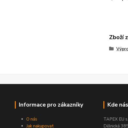
Zboží 
Výpr
Informace pro zákazníky
Kde nás
O nás
TAPEX EU s.r
Jak nakupovat
Dělnická 38