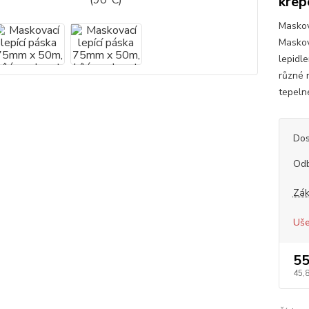
krep
Maskov
Maskov
lepidl
různé 
tepeln
Dos
Od
Zák
Uše
55
45,