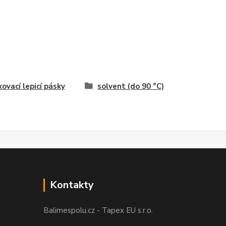
ovací lepicí pásky
solvent (do 90 °C)
Kontakty
Balimespolu.cz - Tapex EU s.r.o.