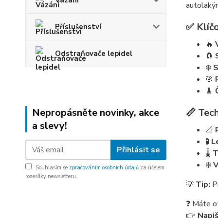
Vázání
autolakýr
✅ Klíčo
Příslušenství
🔥
Odstraňovače lepidel
🧲
❄️
S
🎯
🧹
Nepropásněte novinky, akce
📏 Tech
a slevy!
📐
🧪
L
Přihlásit se
🌡️
T
❄️
V
Souhlasím se
zpracováním osobních údajů
za účelem
rozesílky newsletteru.
💡
Tip:
Pr
❓ Máte o
👉
Napi