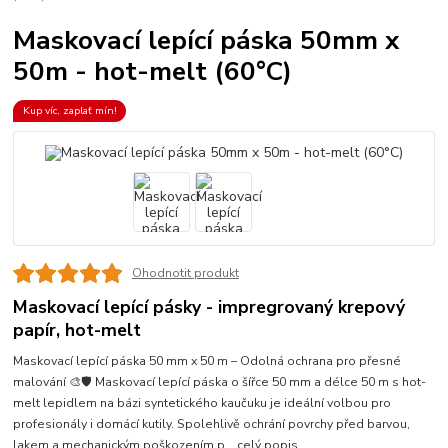
Maskovací lepící páska 50mm x
50m - hot-melt (60°C)
Kup víc, zaplať mín!
Ohodnotit produkt
Maskovací lepící pásky - impregrovaný krepový
papír, hot-melt
Maskovací lepící páska 50 mm x 50 m – Odolná ochrana pro přesné
malování 🎨🛡️ Maskovací lepící páska o šířce 50 mm a délce 50 m s hot-
melt lepidlem na bázi syntetického kaučuku je ideální volbou pro
profesionály i domácí kutily. Spolehlivě ochrání povrchy před barvou,
lakem a mechanickým poškozením p...
celý popis