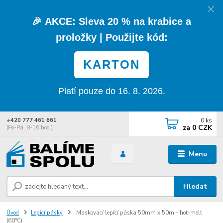
🎉
AKCE:
Sleva
20 % na krabice a
proložky
| Použijte kód:
KARTON
Platí pouze do 16. 8. 2026.
0
ks
+420 777 461 661
za
0 CZK
(Po-Pá, 8-16 hod.)
Menu
Hledat
Úvod
Lepicí pásky
Maskovací lepící páska 50mm x 50m - hot-melt
(60°C)