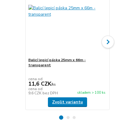
Balicí lepicí páska 25mm x 66m -
transparent
Stretch fóli
transparen
cena od
cena od
11,6 CZK
49,5 CZ
/
ks
cena od
cena od
skladem > 100 ks
9,6 CZK
bez DPH
40,9 CZK
be
Zvolit variantu