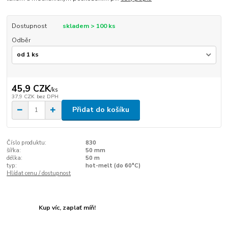
Dostupnost
skladem > 100 ks
Odběr
45,9 CZK
/
ks
37,9 CZK
bez DPH
Přidat do košíku
Číslo produktu:
830
šířka:
50 mm
délka:
50 m
typ:
hot-melt (do 60°C)
Hlídat cenu / dostupnost
Kup víc, zaplať míň!