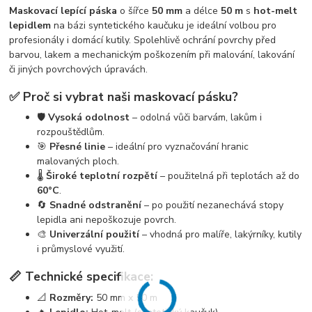
Maskovací lepící páska
o šířce
50 mm
a délce
50 m
s
hot-melt
lepidlem
na bázi syntetického kaučuku je ideální volbou pro
profesionály i domácí kutily. Spolehlivě ochrání povrchy před
barvou, lakem a mechanickým poškozením při malování, lakování
či jiných povrchových úpravách.
✅ Proč si vybrat naši maskovací pásku?
🛡️
Vysoká odolnost
– odolná vůči barvám, lakům i
rozpouštědlům.
🎯
Přesné linie
– ideální pro vyznačování hranic
malovaných ploch.
🌡️
Široké teplotní rozpětí
– použitelná při teplotách až do
60°C
.
🔄
Snadné odstranění
– po použití nezanechává stopy
lepidla ani nepoškozuje povrch.
🎨
Univerzální použití
– vhodná pro malíře, lakýrníky, kutily
i průmyslové využití.
📏 Technické specifikace:
📐
Rozměry:
50 mm x 50 m