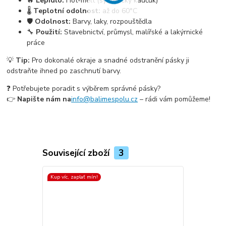
🔥
Lepidlo:
Hot-melt (syntetický kaučuk)
🌡️
Teplotní odolnost:
až do 60°C
🛡️
Odolnost:
Barvy, laky, rozpouštědla
🔧
Použití:
Stavebnictví, průmysl, malířské a lakýrnické
práce
💡
Tip:
Pro dokonalé okraje a snadné odstranění pásky ji
odstraňte ihned po zaschnutí barvy.
❓ Potřebujete poradit s výběrem správné pásky?
👉
Napište nám na
info@balimespolu.cz
– rádi vám pomůžeme!
Související zboží
3
Kup víc, zaplať mín!
Kup víc, zapla