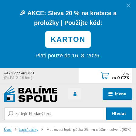
🎉
AKCE:
Sleva
20 % na krabice a
proložky
| Použijte kód:
KARTON
Platí pouze do 16. 8. 2026.
0
ks
+420 777 461 661
za
0 CZK
(Po-Pá, 8-16 hod.)
Menu
Hledat
Úvod
Lepicí pásky
Maskovací lepící páska 25mm x 50m - solvent (90°C)