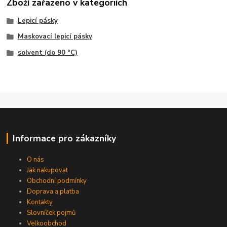
Zboží zařazeno v kategoriích
Lepicí pásky
Maskovací lepicí pásky
solvent (do 90 °C)
Informace pro zákazníky
O nás
Jak nakupovat
Obchodní podmínky
Doprava a platba
Kontakty
Slovníček pojmů
Velkoobchod