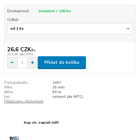
Dostupnost
skladem > 100 ks
Odběr
26,6 CZK
/
ks
22 CZK
bez DPH
Přidat do košíku
Číslo produktu:
2467
šířka:
25 mm
délka:
50 m
typ:
solvent (do 90°C)
Hlídat cenu / dostupnost
Kup víc, zaplať míň!