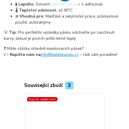
🧪
Lepidlo:
Solvent (přírodní kaučuk + adheziva)
🌡️
Teplotní odolnost:
až 90°C
❄️
Vhodná pro:
Malířské a lakýrnické práce, průmyslové
použití, autolakýrny
💡
Tip:
Pro perfektní výsledky pásku odstraňte po zaschnutí
barvy, dokud je povrch ještě mírně teplý.
❓ Máte otázky ohledně maskovacích pásek?
👉
Napište nám na
info@balimespolu.cz
– rádi vám poradíme!
Související zboží
3
Kup víc, zaplať mín!
Kup víc, zapla