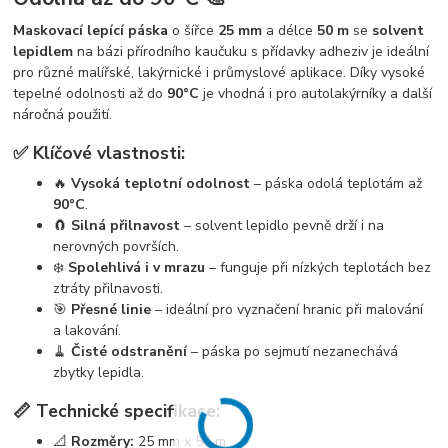
Maskovací lepící páska
o šířce
25 mm
a délce
50 m
se
solvent
lepidlem
na bázi přírodního kaučuku s přídavky adheziv je ideální
pro různé malířské, lakýrnické i průmyslové aplikace. Díky vysoké
tepelné odolnosti až do
90°C
je vhodná i pro autolakýrníky a další
náročná použití.
✅ Klíčové vlastnosti:
🔥
Vysoká teplotní odolnost
– páska odolá teplotám až
90°C
.
🧲
Silná přilnavost
– solvent lepidlo pevně drží i na
nerovných površích.
❄️
Spolehlivá i v mrazu
– funguje při nízkých teplotách bez
ztráty přilnavosti.
🎯
Přesné linie
– ideální pro vyznačení hranic při malování
a lakování.
🧹
Čisté odstranění
– páska po sejmutí nezanechává
zbytky lepidla.
📏 Technické specifikace:
📐
Rozměry:
25 mm x 50 m