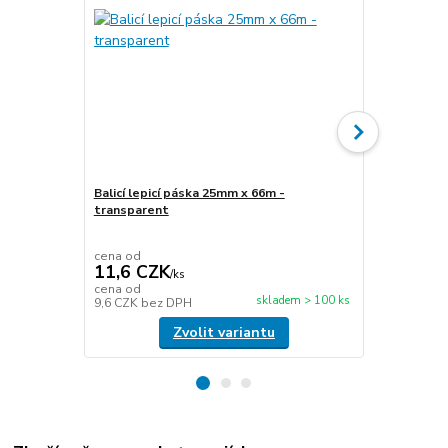
Balicí lepicí páska 25mm x 66m -
transparent
Stretch fóli
transparen
cena od
cena od
11,6 CZK
49,5 CZ
/
ks
cena od
cena od
skladem > 100 ks
9,6 CZK
bez DPH
40,9 CZK
be
Zvolit variantu