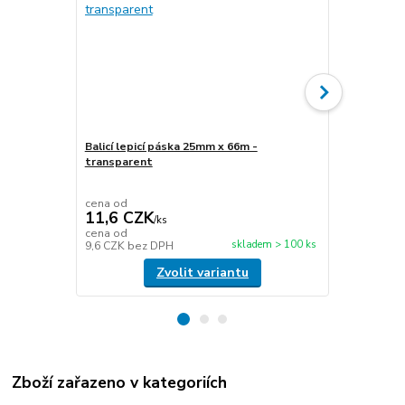
Balicí lepicí páska 25mm x 66m -
transparent
Stretch fóli
transparen
cena od
cena od
11,6 CZK
49,5 CZ
/
ks
cena od
cena od
skladem > 100 ks
9,6 CZK
bez DPH
40,9 CZK
be
Zvolit variantu
Zboží zařazeno v kategoriích