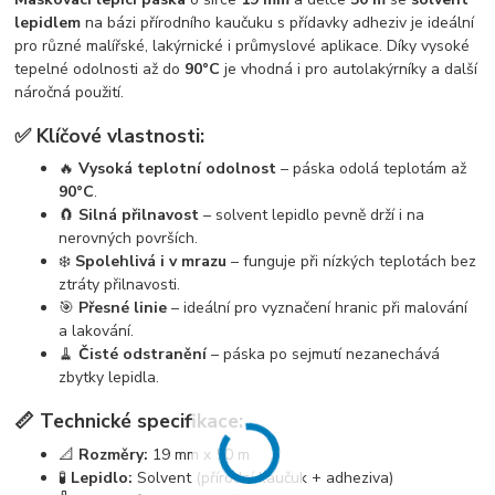
lepidlem
na bázi přírodního kaučuku s přídavky adheziv je ideální
pro různé malířské, lakýrnické i průmyslové aplikace. Díky vysoké
tepelné odolnosti až do
90°C
je vhodná i pro autolakýrníky a další
náročná použití.
✅ Klíčové vlastnosti:
🔥
Vysoká teplotní odolnost
– páska odolá teplotám až
90°C
.
🧲
Silná přilnavost
– solvent lepidlo pevně drží i na
nerovných površích.
❄️
Spolehlivá i v mrazu
– funguje při nízkých teplotách bez
ztráty přilnavosti.
🎯
Přesné linie
– ideální pro vyznačení hranic při malování
a lakování.
🧹
Čisté odstranění
– páska po sejmutí nezanechává
zbytky lepidla.
📏 Technické specifikace:
📐
Rozměry:
19 mm x 50 m
🧪
Lepidlo:
Solvent (přírodní kaučuk + adheziva)