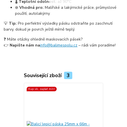
🌡️
Teplotní odolnost:
až 90°C
❄️
Vhodná pro:
Malířské a lakýrnické práce, průmyslové
použití, autolakýrny
💡
Tip:
Pro perfektní výsledky pásku odstraňte po zaschnutí
barvy, dokud je povrch ještě mírně teplý.
❓ Máte otázky ohledně maskovacích pásek?
👉
Napište nám na
info@balimespolu.cz
– rádi vám poradíme!
Související zboží
3
Kup víc, zaplať mín!
Kup víc, zapla