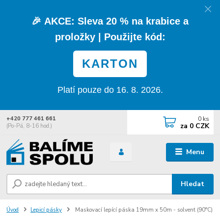
🎉
AKCE:
Sleva
20 % na krabice a
proložky
| Použijte kód:
KARTON
Platí pouze do 16. 8. 2026.
0
ks
+420 777 461 661
za
0 CZK
(Po-Pá, 8-16 hod.)
Menu
Hledat
Úvod
Lepicí pásky
Maskovací lepící páska 19mm x 50m - solvent (90°C)