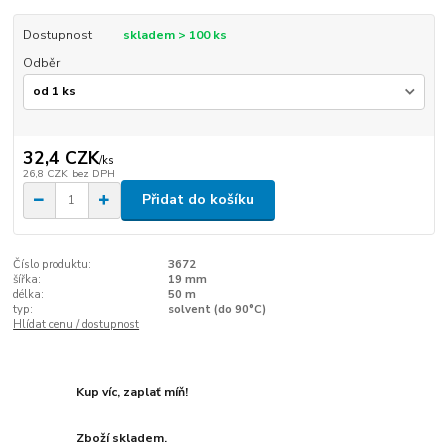
Dostupnost
skladem > 100 ks
Odběr
32,4 CZK
/
ks
26,8 CZK
bez DPH
Přidat do košíku
Číslo produktu:
3672
šířka:
19 mm
délka:
50 m
typ:
solvent (do 90°C)
Hlídat cenu / dostupnost
Kup víc, zaplať míň!
Zboží skladem.