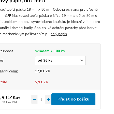
ový papír, hot-melt
ací lepící páska 19 mm x 50 m – Odolná ochrana pro přesné
ní 🎨🛡️ Maskovací lepící páska o šířce 19 mm a délce 50 m s
lt lepidlem na bázi syntetického kaučuku je ideální volbou pro
onály i domácí kutily. Spolehlivě ochrání povrchy před barvou,
a mechanickým poškozením p...
celý popis
tupnost
skladem > 100 ks
běr
ladní cena:
17,8 CZK
tříte
5,9 CZK
,9 CZK
/
ks
Přidat do košíku
 CZK
bez DPH