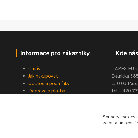
Informace pro zákazníky
Kde nás
O nás
TAPEX EU s.r
Jak nakupovat
Dělnická 38
Obchodní podmínky
530 03 Pard
Doprava a platba
tel: +420
77
Kontakty
fax: +420
46
Slovníček pojmů
Velkoobchod
Soubory cookies a
webu a umožňují n