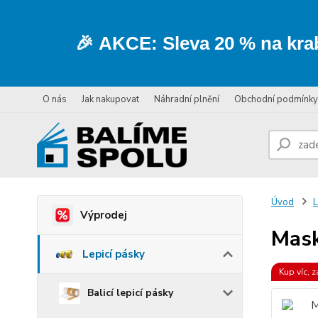
🎉
AKCE:
Sleva
20 % na kra
O nás
Jak nakupovat
Náhradní plnění
Obchodní podmínky
Úvod
L
Výprodej
Mask
Lepicí pásky
Kup víc, z
Balicí lepicí pásky