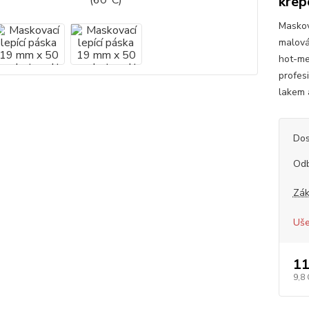
krep
Maskov
malová
hot-me
profesi
lakem 
Dos
Od
Zák
Uše
11
9,8