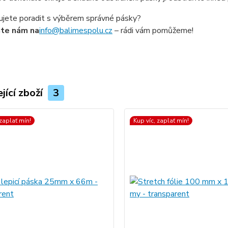
ujete poradit s výběrem správné pásky?
šte nám na
info@balimespolu.cz
– rádi vám pomůžeme!
jící zboží
3
 zaplať mín!
Kup víc, zaplať mín!