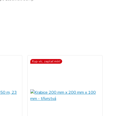
Kup víc, zaplať mín!