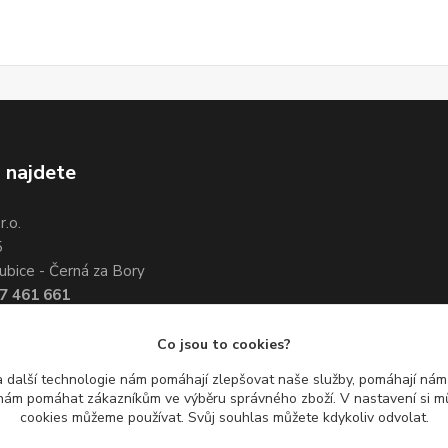
 najdete
.o.
5
ubice - Černá za Bory
7 461 661
3 351 534
Co jsou to cookies?
 další technologie nám pomáhají zlepšovat naše služby, pomáhají ná
ám pomáhat zákazníkům ve výběru správného zboží. V nastavení si mů
cookies můžeme používat. Svůj souhlas můžete kdykoliv odvolat.