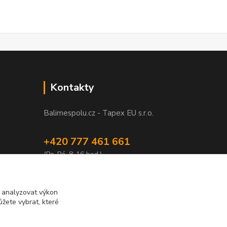
Kontakty
Balimespolu.cz - Tapex EU s.r.o.
+420 777 461 661
(Po-Pá, 8-16 hod.)
info@balimespolu.cz
m analyzovat výkon
žete vybrat, které