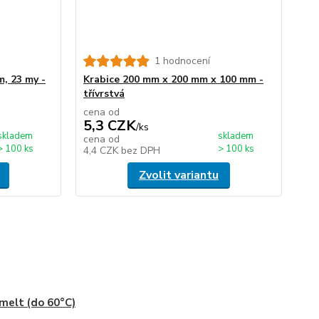
1 hodnocení
m, 23 my -
Krabice 200 mm x 200 mm x 100 mm -
třívrstvá
cena od
5,3 CZK
/
ks
skladem
skladem
cena od
> 100 ks
> 100 ks
4,4 CZK
bez DPH
Zvolit variantu
melt (do 60°C)