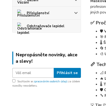
Vázání
Maskovac
profesion
jiných po
Příslušenství
✅ Proč
Odstraňovače lepidel
🛡️
🎯
🌡️
Š
🔄
🎨
Nepropásněte novinky, akce
a slevy!
📏 Tech
Přihlásit se
📐
🔥
Souhlasím se
zpracováním osobních údajů
za účelem
🌡️
T
rozesílky newsletteru.
🛡️
🔧
💡
Tip:
Pr