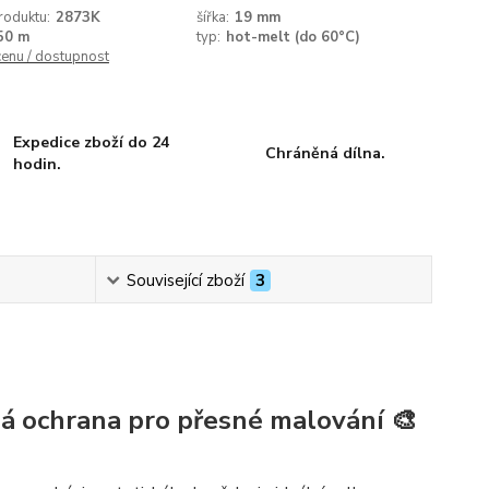
roduktu:
2873K
šířka:
19 mm
50 m
typ:
hot-melt (do 60°C)
cenu / dostupnost
Expedice zboží do 24
Chráněná dílna.
hodin.
Související zboží
3
á ochrana pro přesné malování 🎨