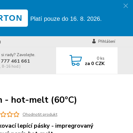
RTON
Platí pouze do 16. 8. 2026.
g
Přihlášení
 si rady? Zavolejte.
0
ks
 777 461 661
za
0 CZK
, 8-16 hod.)
 - hot-melt (60°C)
Ohodnotit produkt
ovací lepící pásky - impregrovaný