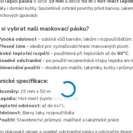
í lepící páska
o šířce
19 mm
a délce
50 m
s
hot-melt lepi
ály i domácí kutily. Spolehlivě ochrání povrchy před barvou, lak
vrchových úpravách.
 si vybrat naši maskovací pásku?
Vysoká odolnost
– odolná vůči barvám, lakům i rozpouštědlům.
Přesné linie
– ideální pro vyznačování hranic malovaných ploch.
iroké teplotní rozpětí
– použitelná při teplotách až do
60°C
.
Snadné odstranění
– po použití nezanechává stopy lepidla ani 
Univerzální použití
– vhodná pro malíře, lakýrníky, kutily i průmys
nické specifikace:
Rozměry:
19 mm x 50 m
Lepidlo:
Hot-melt (syntetický kaučuk)
eplotní odolnost:
až do 60°C
Odolnost:
Barvy, laky, rozpouštědla
Použití:
Stavebnictví, průmysl, malířské a lakýrnické práce
o dokonalé okraje a snadné odstranění pásky ji odstraňte ihned 