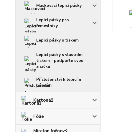
Maskovací lepicí pásky
Lepicí pásky pro
řemeslníky
Lepicí pásky s tiskem
Lepicí pásky s vlastním
tiskem - podpořte svou
značku
Příslušenství k lepicím
páskám
Kartonáž
Fólie
Mirelon (pěnový