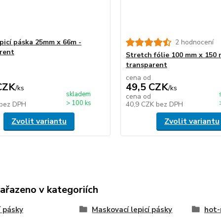
epicí páska 25mm x 66m -
2 hodnocení
rent
Stretch fólie 100 mm x 150 
transparent
cena od
CZK
49,5 CZK
/
ks
/
ks
skladem
cena od
> 100 ks
bez DPH
40,9 CZK
bez DPH
Zvolit variantu
Zvolit variantu
zařazeno v kategoriích
í pásky
Maskovací lepicí pásky
hot-