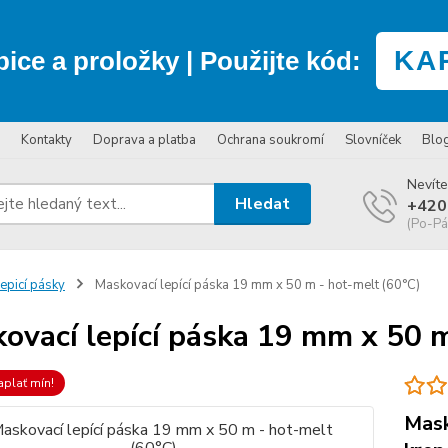
KA
bice a proložky
| Použijte kód:
Kontakty
Doprava a platba
Ochrana soukromí
Slovníček
Blo
Nevíte
Hledat
+420
(Po-Pá
epicí pásky
Maskovací lepící páska 19 mm x 50 m - hot-melt (60°C)
ovací lepící páska 19 mm x 50 m
aplať mín!
Mask