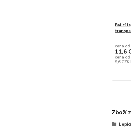
Balicí l
transpa
cena od
11,6 
cena od
9,6 CZK
Zboží 
Lepic