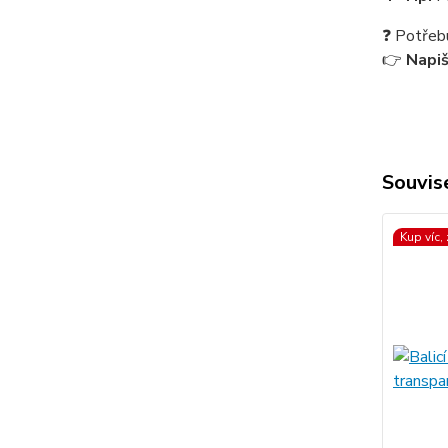
❓ Potřeb
👉
Napi
Souvise
Kup víc,