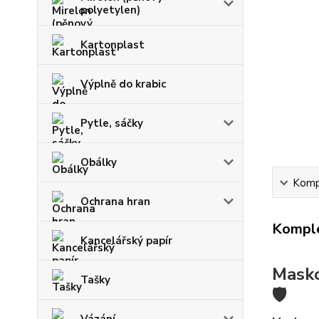
polyetylen)
Kartonplast
Výplně do krabic
Pytle, sáčky
Obálky
Kompl
Ochrana hran
Komple
Kancelářský papír
Masko
Tašky
🛡️