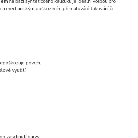
dlem
na bázi syntetického kaučuku je ideální volbou pro
em a mechanickým poškozením při malování, lakování či
nepoškozuje povrch.
lové využití.
po zaschnutí barvy.