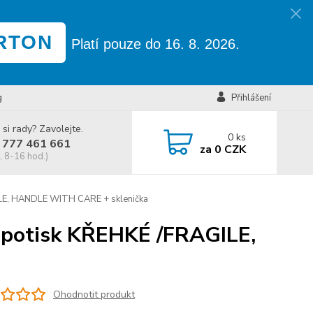
RTON
Platí pouze do 16. 8. 2026.
g
Přihlášení
 si rady? Zavolejte.
0
ks
 777 461 661
za
0 CZK
, 8-16 hod.)
ILE, HANDLE WITH CARE + sklenička
- potisk KŘEHKÉ /FRAGILE,
Ohodnotit produkt