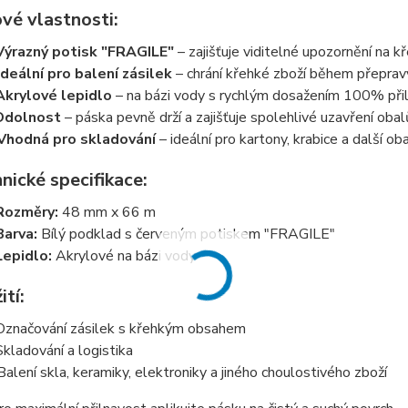
vé vlastnosti:
Výrazný potisk "FRAGILE"
– zajišťuje viditelné upozornění na k
Ideální pro balení zásilek
– chrání křehké zboží během přepravy
Akrylové lepidlo
– na bázi vody s rychlým dosažením 100% přil
Odolnost
– páska pevně drží a zajišťuje spolehlivé uzavření obal
Vhodná pro skladování
– ideální pro kartony, krabice a další oba
nické specifikace:
Rozměry:
48 mm x 66 m
Barva:
Bílý podklad s červeným potiskem "FRAGILE"
Lepidlo:
Akrylové na bázi vody
ití:
Označování zásilek s křehkým obsahem
Skladování a logistika
Balení skla, keramiky, elektroniky a jiného choulostivého zboží