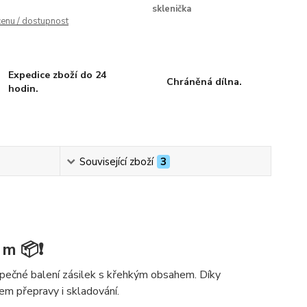
sklenička
cenu / dostupnost
Expedice zboží do 24
Chráněná dílna.
hodin.
Související zboží
3
 m 📦❗
zpečné balení zásilek s křehkým obsahem. Díky
m přepravy i skladování.