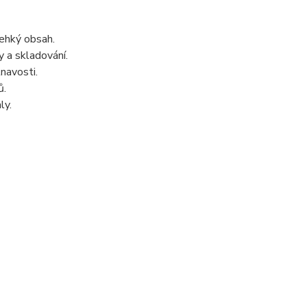
řehký obsah.
 a skladování.
navosti.
ů.
ly.