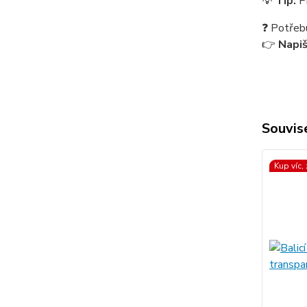
💡
Tip:
Pr
❓ Potřebu
👉
Napi
Souvise
Kup víc,