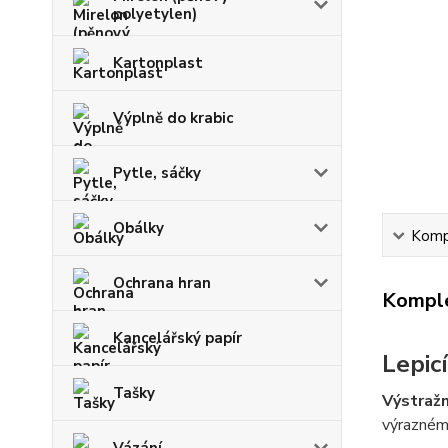
polyetylen)
Kartonplast
Výplně do krabic
Pytle, sáčky
Obálky
Kompl
Ochrana hran
Komple
Kancelářský papír
Lepic
Tašky
Výstražn
výraznému