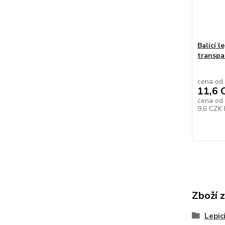
Balicí l
transpa
cena od
11,6 
cena od
9,6 CZK
Zboží 
Lepic