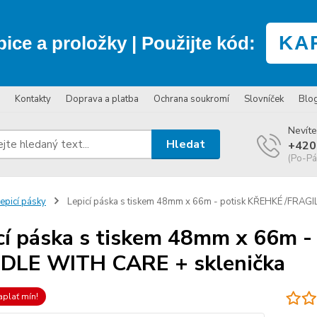
KA
bice a proložky
| Použijte kód:
Kontakty
Doprava a platba
Ochrana soukromí
Slovníček
Blo
Nevíte
Hledat
+420
(Po-Pá
epicí pásky
Lepicí páska s tiskem 48mm x 66m - potisk KŘEHKÉ /FRAG
cí páska s tiskem 48mm x 66m 
DLE WITH CARE + sklenička
aplať mín!