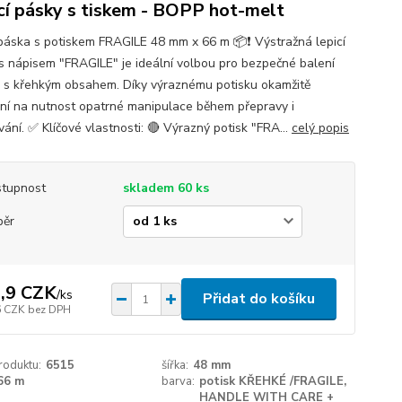
cí pásky s tiskem - BOPP hot-melt
 páska s potiskem FRAGILE 48 mm x 66 m 📦❗ Výstražná lepicí
s nápisem "FRAGILE" je ideální volbou pro bezpečné balení
k s křehkým obsahem. Díky výraznému potisku okamžitě
ní na nutnost opatrné manipulace během přepravy i
ání. ✅ Klíčové vlastnosti: 🔴 Výrazný potisk "FRA...
celý popis
tupnost
skladem 60 ks
běr
,9 CZK
/
ks
Přidat do košíku
6 CZK
bez DPH
roduktu:
6515
šířka:
48 mm
66 m
barva:
potisk KŘEHKÉ /FRAGILE,
HANDLE WITH CARE +