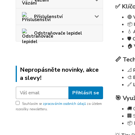
Vázání
✅ Klíčo
Příslušenství
🔴
📦
💧
Odstraňovače lepidel
🛡️
🏠
📏 Tech
Nepropásněte novinky, akce
📐
a slevy!
🎨
🔗
Přihlásit se
🎯 Využ
Souhlasím se
zpracováním osobních údajů
za účelem
🚚 
rozesílky newsletteru.
🏢 
📦 