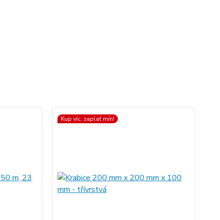
Kup víc, zaplať mín!