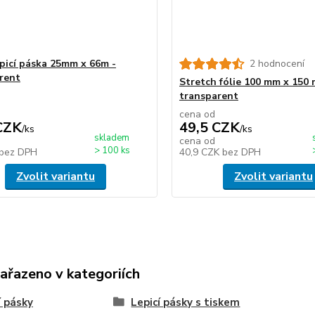
epicí páska 25mm x 66m -
2 hodnocení
rent
Stretch fólie 100 mm x 150 
transparent
cena od
CZK
49,5 CZK
/
ks
/
ks
skladem
cena od
> 100 ks
bez DPH
40,9 CZK
bez DPH
Zvolit variantu
Zvolit variantu
zařazeno v kategoriích
í pásky
Lepicí pásky s tiskem