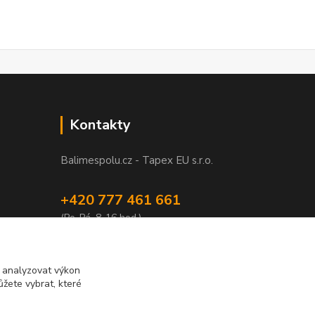
Kontakty
Balimespolu.cz - Tapex EU s.r.o.
+420 777 461 661
(Po-Pá, 8-16 hod.)
info@balimespolu.cz
m analyzovat výkon
žete vybrat, které