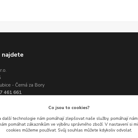
 najdete
.o.
5
ubice - Černá za Bory
7 461 661
3 351 534
Co jsou to cookies?
 další technologie nám pomáhají zlepšovat naše služby, pomáhají ná
ám pomáhat zákazníkům ve výběru správného zboží. V nastavení si mů
cookies můžeme používat. Svůj souhlas můžete kdykoliv odvolat.