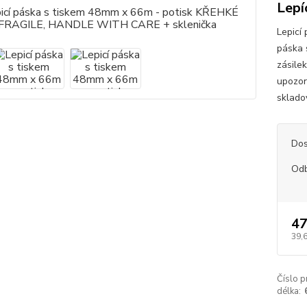
Lepí
Lepicí
páska 
zásile
upozor
skladov
Dos
Od
47
39,
Číslo p
délka: