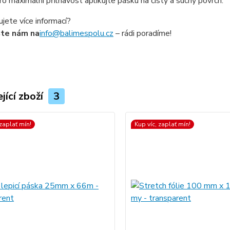
o maximální přilnavost aplikujte pásku na čistý a suchý povrch.
jete více informací?
šte nám na
info@balimespolu.cz
– rádi poradíme!
jící zboží
3
 zaplať mín!
Kup víc, zaplať mín!