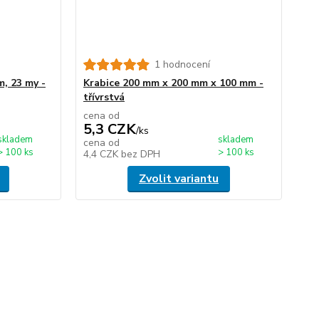
1 hodnocení
m, 23 my -
Krabice 200 mm x 200 mm x 100 mm -
třívrstvá
cena od
5,3 CZK
/
ks
skladem
skladem
cena od
> 100 ks
> 100 ks
4,4 CZK
bez DPH
Zvolit variantu