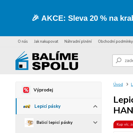
🎉
AKCE:
Sleva
20 % na kra
O nás
Jak nakupovat
Náhradní plnění
Obchodní podmínky
Úvod
L
Výprodej
Lepi
Lepicí pásky
HAN
Balicí lepicí pásky
Kup víc, z