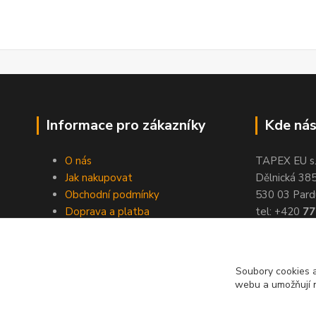
Informace pro zákazníky
Kde nás
O nás
TAPEX EU s.r
Jak nakupovat
Dělnická 38
Obchodní podmínky
530 03 Pard
Doprava a platba
tel: +420
77
Kontakty
fax: +420
46
Slovníček pojmů
Velkoobchod
Soubory cookies a
webu a umožňují n