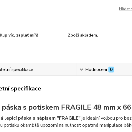
Hlídat 
Kup víc, zaplať míň!
Zboží skladem.
etní specifikace
Hodnocení
0
tní specifikace
í páska s potiskem FRAGILE 48 mm x 66
á lepicí páska s nápisem "FRAGILE"
je ideální volbou pro be
 potisku okamžitě upozorní na nutnost opatrné manipulace běhe