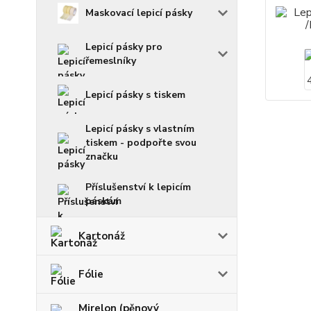
Maskovací lepicí pásky
Lepicí pásky pro
řemeslníky
Lepicí pásky s tiskem
Lepicí pásky s vlastním
tiskem - podpořte svou
značku
Příslušenství k lepicím
páskám
Kartonáž
Fólie
Mirelon (pěnový