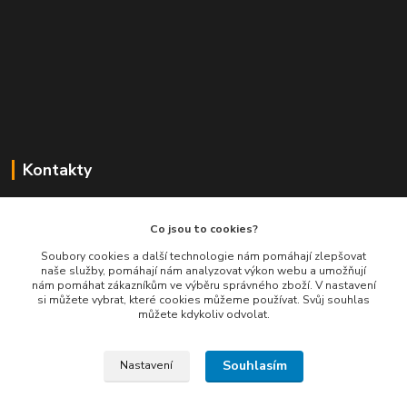
Kontakty
Balimespolu.cz - Tapex EU s.r.o.
Co jsou to cookies?
+420 777 461 661
Soubory cookies a další technologie nám pomáhají zlepšovat
naše služby, pomáhají nám analyzovat výkon webu a umožňují
(Po-Pá, 8-16 hod.)
nám pomáhat zákazníkům ve výběru správného zboží. V nastavení
si můžete vybrat, které cookies můžeme používat. Svůj souhlas
info@balimespolu.cz
můžete kdykoliv odvolat.
Souhlasím
Nastavení