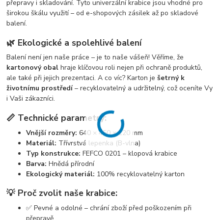
přepravy i skladování. Tyto univerzální krabice jsou vhodné pro
širokou škálu využití – od e-shopových zásilek až po skladové
balení.
🌿 Ekologické a spolehlivé balení
Balení není jen naše práce – je to naše vášeň! Věříme, že
kartonový obal
hraje klíčovou roli nejen při ochraně produktů,
ale také při jejich prezentaci. A co víc? Karton je
šetrný k
životnímu prostředí
– recyklovatelný a udržitelný, což oceníte Vy
i Vaši zákazníci.
📏 Technické parametry:
Vnější rozměry:
640 × 450 × 220 mm
Materiál:
Třívrstvá lepenka (B-vlna)
Typ konstrukce:
FEFCO 0201 – klopová krabice
Barva:
Hnědá přírodní
Ekologický materiál:
100% recyklovatelný karton
💡 Proč zvolit naše krabice:
✅ Pevné a odolné – chrání zboží před poškozením při
přepravě