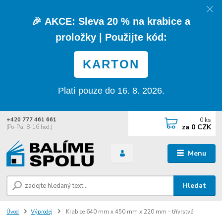
🎉
AKCE:
Sleva
20 % na krabice a
proložky
| Použijte kód:
KARTON
Platí pouze do 16. 8. 2026.
0
ks
+420 777 461 661
za
0 CZK
(Po-Pá, 8-16 hod.)
Menu
Hledat
Úvod
Výprodej
Krabice 640 mm x 450 mm x 220 mm - třívrstvá