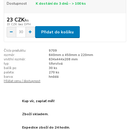
Dostupnost
K dostání do 3 dnů - > 100 ks
23 CZK
/
ks
19 CZK
bez DPH
Přidat do košíku
Číslo produktu:
9709
rozměr:
640mm x 450mm x 220mm
vnitřní rozměr:
634x444x208 mm
typ:
třívrstvá
balík po:
30 ks
paleta:
270 ks
barva:
hnědá
Hlídat cenu / dostupnost
Kup víc, zaplať míň!
Zboží skladem.
Expedice zboží do 24 hodin.