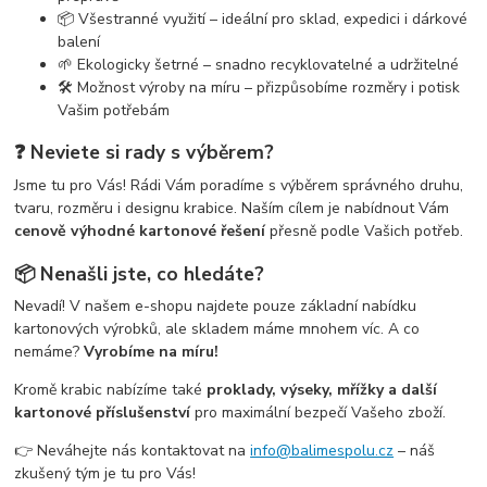
📦 Všestranné využití – ideální pro sklad, expedici i dárkové
balení
🌱 Ekologicky šetrné – snadno recyklovatelné a udržitelné
🛠️ Možnost výroby na míru – přizpůsobíme rozměry i potisk
Vašim potřebám
❓ Neviete si rady s výběrem?
Jsme tu pro Vás! Rádi Vám poradíme s výběrem správného druhu,
tvaru, rozměru i designu krabice. Naším cílem je nabídnout Vám
cenově výhodné kartonové řešení
přesně podle Vašich potřeb.
📦 Nenašli jste, co hledáte?
Nevadí! V našem e-shopu najdete pouze základní nabídku
kartonových výrobků, ale skladem máme mnohem víc. A co
nemáme?
Vyrobíme na míru!
Kromě krabic nabízíme také
proklady, výseky, mřížky a další
kartonové příslušenství
pro maximální bezpečí Vašeho zboží.
👉 Neváhejte nás kontaktovat na
info@balimespolu.cz
– náš
zkušený tým je tu pro Vás!