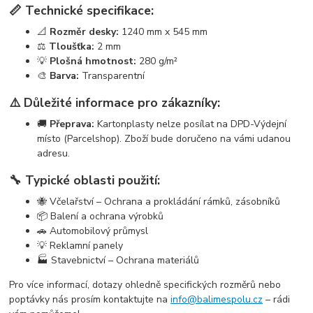
📏 Technické specifikace:
📐
Rozměr desky:
1240 mm x 545 mm
⚖️
Tloušťka:
2 mm
💡
Plošná hmotnost:
280 g/m²
🎨
Barva:
Transparentní
⚠️ Důležité informace pro zákazníky:
🚚
Přeprava:
Kartonplasty nelze posílat na DPD-Výdejní
místo (Parcelshop). Zboží bude doručeno na vámi udanou
adresu.
🔧 Typické oblasti použití:
🐝 Včelařství – Ochrana a prokládání rámků, zásobníků
📦 Balení a ochrana výrobků
🚗 Automobilový průmysl
💡 Reklamní panely
🏭 Stavebnictví – Ochrana materiálů
Pro více informací, dotazy ohledně specifických rozměrů nebo
poptávky nás prosím kontaktujte na
info@balimespolu.cz
– rádi