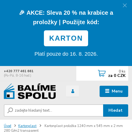
🎉
AKCE:
Sleva
20 % na krabice a
proložky
| Použijte kód:
KARTON
Platí pouze do 16. 8. 2026.
0
ks
+420 777 461 661
za
0 CZK
(Po-Pá, 8-16 hod.)
Menu
Hledat
Úvod
Kartonplast
Kartonplast proložka 1240 mm x 545 mm x 2 mm
280 G/m2 transparent