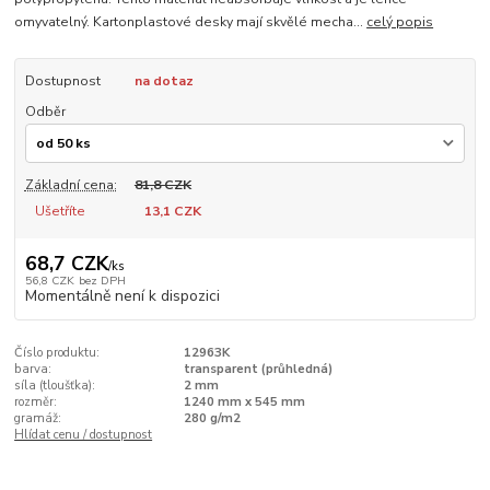
omyvatelný. Kartonplastové desky mají skvělé mecha...
celý popis
Dostupnost
na dotaz
Odběr
Základní cena:
81,8 CZK
Ušetříte
13,1 CZK
68,7 CZK
/
ks
56,8 CZK
bez DPH
Momentálně není k dispozici
Číslo produktu:
12963K
barva:
transparent (průhledná)
síla (tloušťka):
2 mm
rozměr:
1240 mm x 545 mm
gramáž:
280 g/m2
Hlídat cenu / dostupnost