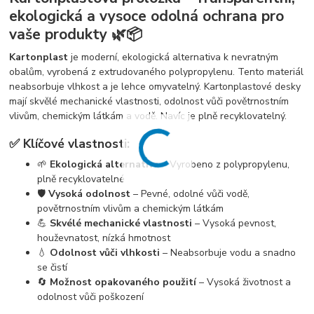
ekologická a vysoce odolná ochrana pro
vaše produkty 🌿📦
Kartonplast
je moderní, ekologická alternativa k nevratným
obalům, vyrobená z extrudovaného polypropylenu. Tento materiál
neabsorbuje vlhkost a je lehce omyvatelný. Kartonplastové desky
mají skvělé mechanické vlastnosti, odolnost vůči povětrnostním
vlivům, chemickým látkám a vodě. Navíc je plně recyklovatelný.
✅ Klíčové vlastnosti:
🌱
Ekologická alternativa
– Vyrobeno z polypropylenu,
plně recyklovatelné
🛡️
Vysoká odolnost
– Pevné, odolné vůči vodě,
povětrnostním vlivům a chemickým látkám
💪
Skvélé mechanické vlastnosti
– Vysoká pevnost,
houževnatost, nízká hmotnost
💧
Odolnost vůči vlhkosti
– Neabsorbuje vodu a snadno
se čistí
🔄
Možnost opakovaného použití
– Vysoká životnost a
odolnost vůči poškození