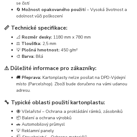
se čistí
🔄
Možnost opakovaného použití
– Vysoká životnost a
odolnost vůči poškození
📏 Technické specifikace:
📐
Rozměr desky:
1180 mm x 780 mm
⚖️
Tloušťka:
2,5 mm
💡
Plošná hmotnost:
450 g/m²
🎨
Barva:
Bílá
⚠️ Důležité informace pro zákazníky:
🚚
Přeprava:
Kartonplasty nelze posílat na DPD-Výdejní
místo (Parcelshop). Zboží bude doručeno na vámi udanou
adresu.
🔧 Typické oblasti použití kartonplastu:
🐝 Včelařství – Ochrana a prokládání rámků, zásobníků
📦 Balení a ochrana výrobků
🚗 Automobilový průmysl
💡 Reklamní panely