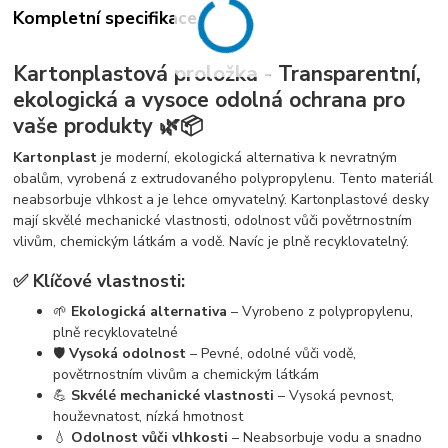
Kompletní specifikace
Kartonplastová proložka - Transparentní,
ekologická a vysoce odolná ochrana pro
vaše produkty 🌿📦
Kartonplast
je moderní, ekologická alternativa k nevratným
obalům, vyrobená z extrudovaného polypropylenu. Tento materiál
neabsorbuje vlhkost a je lehce omyvatelný. Kartonplastové desky
mají skvělé mechanické vlastnosti, odolnost vůči povětrnostním
vlivům, chemickým látkám a vodě. Navíc je plně recyklovatelný.
✅ Klíčové vlastnosti:
🌱
Ekologická alternativa
– Vyrobeno z polypropylenu,
plně recyklovatelné
🛡️
Vysoká odolnost
– Pevné, odolné vůči vodě,
povětrnostním vlivům a chemickým látkám
💪
Skvélé mechanické vlastnosti
– Vysoká pevnost,
houževnatost, nízká hmotnost
💧
Odolnost vůči vlhkosti
– Neabsorbuje vodu a snadno