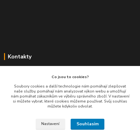
Kontakty
Balimespolu.cz - Tapex EU s.r.o.
Co jsou to cookies?
+420 777 461 661
Soubory cookies a další technologie nám pomáhají zlepšovat
naše služby, pomáhají nám analyzovat výkon webu a umožňují
(Po-Pá, 8-16 hod.)
nám pomáhat zákazníkům ve výběru správného zboží. V nastavení
si můžete vybrat, které cookies můžeme používat. Svůj souhlas
info@balimespolu.cz
můžete kdykoliv odvolat.
Souhlasím
Nastavení