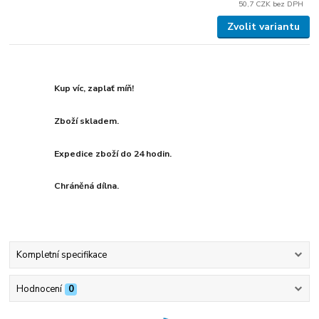
50,7 CZK
bez DPH
Zvolit variantu
Kup víc, zaplať míň!
Zboží skladem.
Expedice zboží do 24 hodin.
Chráněná dílna.
Kompletní specifikace
Hodnocení
0