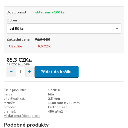
Dostupnost
skladem > 100 ks
Odběr
Základní cena:
71,9 CZK
Ušetříte
6,6 CZK
65,3 CZK
/
ks
54 CZK
bez DPH
Přidat do košíku
Číslo produktu:
17701K
barva:
bílá
síla (tloušťka):
2,5 mm
rozměr:
1180 mm x 780 mm
provedení:
kartonplast
gramáž:
450 g/m2
Hlídat cenu / dostupnost
Podobné produkty