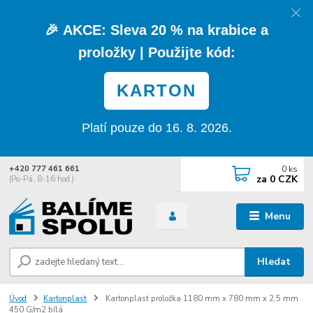
🎉
AKCE:
Sleva
20 % na krabice a
proložky
| Použijte kód:
KARTON
Platí pouze do 16. 8. 2026.
0
ks
+420 777 461 661
za
0 CZK
(Po-Pá, 8-16 hod.)
Menu
Hledat
Úvod
Kartonplast
Kartonplast proložka 1180 mm x 780 mm x 2,5 mm
450 G/m2 bílá