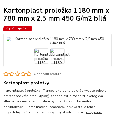
Kartonplast proložka 1180 mm x
780 mm x 2,5 mm 450 G/m2 bílá
Kup víc, zaplať mín!
Ohodnotit produkt
Kartonplast proložky
Kartonplastová proložka - Transparentní, ekologická a vysoce odolná
ochrana pro vaše produkty 🌿📦 Kartonplast je moderní, ekologická
alternativa k nevratným obalům, vyrobená z extrudovaného
polypropylenu. Tento materiál neabsorbuje vlhkost a je lehce
omyvatelný. Kartonplastové desky mají skvělé mecha...
celý popis