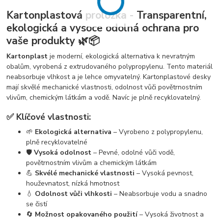
Kartonplastová proložka - Transparentní,
ekologická a vysoce odolná ochrana pro
vaše produkty 🌿📦
Kartonplast
je moderní, ekologická alternativa k nevratným
obalům, vyrobená z extrudovaného polypropylenu. Tento materiál
neabsorbuje vlhkost a je lehce omyvatelný. Kartonplastové desky
mají skvělé mechanické vlastnosti, odolnost vůči povětrnostním
vlivům, chemickým látkám a vodě. Navíc je plně recyklovatelný.
✅ Klíčové vlastnosti:
🌱
Ekologická alternativa
– Vyrobeno z polypropylenu,
plně recyklovatelné
🛡️
Vysoká odolnost
– Pevné, odolné vůči vodě,
povětrnostním vlivům a chemickým látkám
💪
Skvélé mechanické vlastnosti
– Vysoká pevnost,
houževnatost, nízká hmotnost
💧
Odolnost vůči vlhkosti
– Neabsorbuje vodu a snadno
se čistí
🔄
Možnost opakovaného použití
– Vysoká životnost a