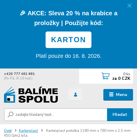
🎉
AKCE:
Sleva
20 % na krabice a
proložky
| Použijte kód:
KARTON
Platí pouze do 16. 8. 2026.
0
ks
+420 777 461 661
za
0 CZK
(Po-Pá, 8-16 hod.)
Menu
Hledat
Úvod
Kartonplast
Kartonplast proložka 1180 mm x 780 mm x 2,5 mm
450 G/m2 bílá