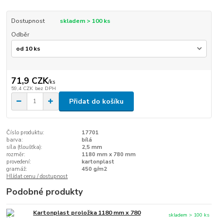
Dostupnost
skladem > 100 ks
Odběr
71,9 CZK
/
ks
59,4 CZK
bez DPH
Přidat do košíku
Číslo produktu:
17701
barva:
bílá
síla (tloušťka):
2,5 mm
rozměr:
1180 mm x 780 mm
provedení:
kartonplast
gramáž:
450 g/m2
Hlídat cenu / dostupnost
Podobné produkty
Kartonplast proložka 1180 mm x 780
skladem > 100 ks