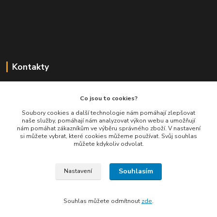
Kontakty
Balimespolu.cz - Tapex EU s.r.o.
Co jsou to cookies?
+420 777 461 661
Soubory cookies a další technologie nám pomáhají zlepšovat
naše služby, pomáhají nám analyzovat výkon webu a umožňují
(Po-Pá, 8-16 hod.)
nám pomáhat zákazníkům ve výběru správného zboží. V nastavení
si můžete vybrat, které cookies můžeme používat. Svůj souhlas
info@balimespolu.cz
můžete kdykoliv odvolat.
Souhlasím
Nastavení
Souhlas můžete odmítnout
zde
.