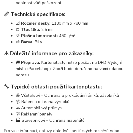
odolnost vůči poškození
📏 Technické specifikace:
📐
Rozměr desky:
1180 mm x 780 mm
⚖️
Tloušťka:
2,5 mm
💡
Plošná hmotnost:
450 g/m²
🎨
Barva:
Bílá
⚠️ Důležité informace pro zákazníky:
🚚
Přeprava:
Kartonplasty nelze posílat na DPD-Výdejní
místo (Parcelshop). Zboží bude doručeno na vámi udanou
adresu.
🔧 Typické oblasti použití kartonplastu:
🐝 Včelařství – Ochrana a prokládání rámků, zásobníků
📦 Balení a ochrana výrobků
🚗 Automobilový průmysl
💡 Reklamní panely
🏭 Stavebnictví – Ochrana materiálů
Pro více informací, dotazy ohledně specifických rozměrů nebo