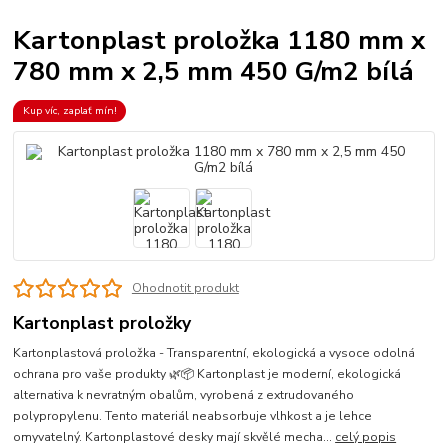
Kartonplast proložka 1180 mm x
780 mm x 2,5 mm 450 G/m2 bílá
Kup víc, zaplať mín!
Ohodnotit produkt
Kartonplast proložky
Kartonplastová proložka - Transparentní, ekologická a vysoce odolná
ochrana pro vaše produkty 🌿📦 Kartonplast je moderní, ekologická
alternativa k nevratným obalům, vyrobená z extrudovaného
polypropylenu. Tento materiál neabsorbuje vlhkost a je lehce
omyvatelný. Kartonplastové desky mají skvělé mecha...
celý popis