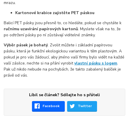
mrazu.
Kartonové krabice zajistěte PET páskou
Balicí PET pásky jsou přesně to, co hledáte, pokud se chystáte k
ručnímu uzavírání papírových kartonů
. Myslete však na to, že
po odtržení pásky po ní zůstávají viditelné známky.
Výběr pásek je bohatý
. Zvolit můžete i základní papírovou
pásku, která je funkční ekologickou variantou k těm plastovým. A
pokud je pro vás žádoucí, aby jméno vaší firmy bylo vidět na každé
vaší zásilce, nechte si na přání vyrobit
vlastní pásku s logem
.
Pak už nikdo nebude na pochybách, že takto zabalený balíček je
právě od vás.
Líbil se článek? Sdílejte ho s přáteli
Facebook
Twitter