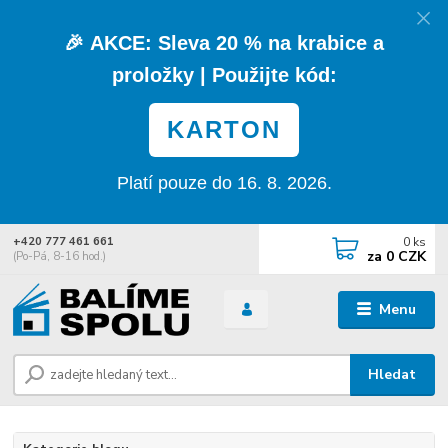
🎉
AKCE:
Sleva
20 % na krabice a
proložky
| Použijte kód:
KARTON
Platí pouze do 16. 8. 2026.
0
ks
+420 777 461 661
za
0 CZK
(Po-Pá, 8-16 hod.)
Menu
Hledat