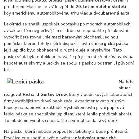
K samotnému počátku lepicích pásek budeme cestovat časem i
prostorem. Musíme se vrátit zpět do
20. let minulého století
,
kdy americkému automobilovému trhu vládla dvoubarevná auta.
Lakýrníci se snažili uspokojit poptávku po módních automobilech,
avšak ani těm nejpečlivějším mistrům se nepodařilo při lakování
vytvořit čisté rovné linie mezi barevnými plochami. Jedinou
pomůcku, kterou tehdy měli k dispozici, byla
chirurgická páska
,
jejíž lepidlo bylo obohacené o různé oleje a pryskyřice. Tato
páska však byla natolik přilnavá, že při jejím odtržení zůstávaly na
kapotě auta skvrny a leckdy se spolu s páskou odstranil i původní
lak.
Na tuto
situaci
reagoval
Richard Gurley Drew
, který v podnikových laboratořích
firmy vyrábějící smirkový papír začal experimentovat s různými
lepidly na papírovém základě. Výsledkem byla první papírová
lepicí páska se speciálním lepidlem, které lepilo právě tak akorát.
To mladému vynálezci nestačilo a vrhnul se další výrobek.
Na pásku, která nebude propouštět tekutiny a bude průhledná.
První izolepa spatřila světlo světa v
předvečer americké