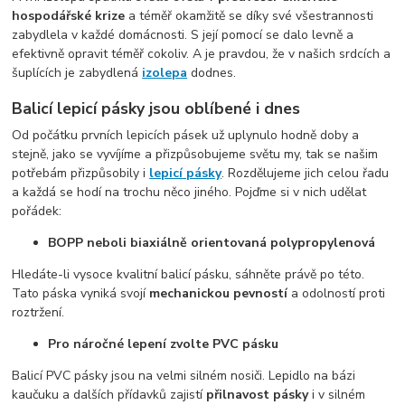
hospodářské krize
a téměř okamžitě se díky své všestrannosti
zabydlela v každé domácnosti. S její pomocí se dalo levně a
efektivně opravit téměř cokoliv. A je pravdou, že v našich srdcích a
šuplících je zabydlená
izolepa
dodnes.
Balicí lepicí pásky jsou oblíbené i dnes
Od počátku prvních lepicích pásek už uplynulo hodně doby a
stejně, jako se vyvíjíme a přizpůsobujeme světu my, tak se našim
potřebám přizpůsobily i
lepicí pásky
. Rozdělujeme jich celou řadu
a každá se hodí na trochu něco jiného. Pojďme si v nich udělat
pořádek:
BOPP neboli biaxiálně orientovaná polypropylenová
Hledáte-li vysoce kvalitní balicí pásku, sáhněte právě po této.
Tato páska vyniká svojí
mechanickou pevností
a odolností proti
roztržení.
Pro náročné lepení zvolte PVC pásku
Balicí PVC pásky jsou na velmi silném nosiči. Lepidlo na bázi
kaučuku a dalších přídavků zajistí
přilnavost pásky
i v silném