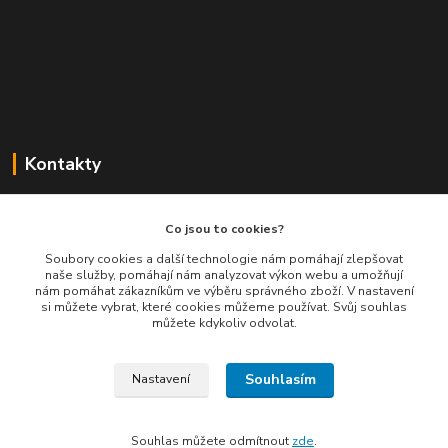
Kontakty
Balimespolu.cz - Tapex EU s.r.o.
Co jsou to cookies?
+420 777 461 661
Soubory cookies a další technologie nám pomáhají zlepšovat
naše služby, pomáhají nám analyzovat výkon webu a umožňují
(Po-Pá, 8-16 hod.)
nám pomáhat zákazníkům ve výběru správného zboží. V nastavení
si můžete vybrat, které cookies můžeme používat. Svůj souhlas
info@balimespolu.cz
můžete kdykoliv odvolat.
Souhlasím
Nastavení
Souhlas můžete odmítnout
zde
.