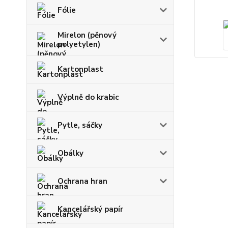
Fólie
Mirelon (pěnový
polyetylen)
Kartonplast
Výplně do krabic
Pytle, sáčky
Obálky
Ochrana hran
Kancelářský papír