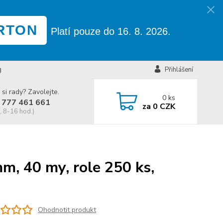
RTON
Platí pouze do 16. 8. 2026.
g
Přihlášení
 si rady? Zavolejte.
0
ks
 777 461 661
za
0 CZK
, 8-16 hod.)
m, 40 my, role 250 ks,
Ohodnotit produkt