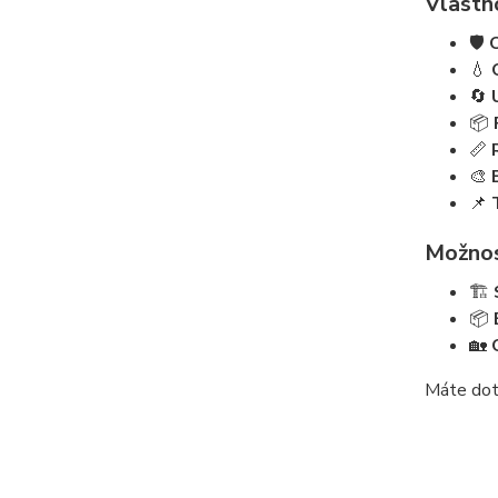
Vlastn
🛡️
💧
🔄
📦
📏
🎨
📌
Možnost
🏗️
📦
🏡
Máte dot