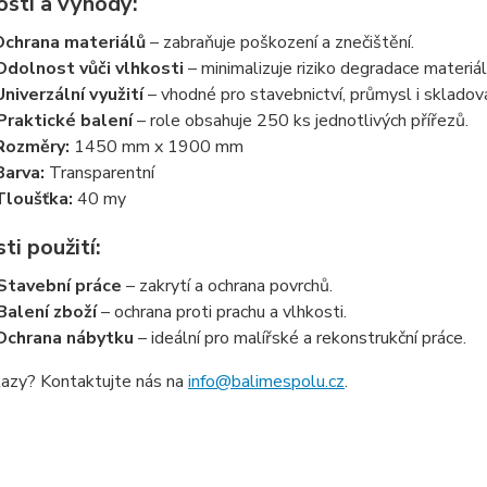
osti a výhody:
Ochrana materiálů
– zabraňuje poškození a znečištění.
Odolnost vůči vlhkosti
– minimalizuje riziko degradace materiál
Univerzální využití
– vhodné pro stavebnictví, průmysl i skladová
Praktické balení
– role obsahuje 250 ks jednotlivých přířezů.
Rozměry:
1450 mm x 1900 mm
Barva:
Transparentní
Tloušťka:
40 my
i použití:
Stavební práce
– zakrytí a ochrana povrchů.
Balení zboží
– ochrana proti prachu a vlhkosti.
Ochrana nábytku
– ideální pro malířské a rekonstrukční práce.
azy? Kontaktujte nás na
info@balimespolu.cz
.