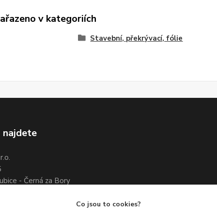
zařazeno v kategoriích
Stavební, překrývací, fólie
 najdete
.o.
5
ubice - Černá za Bory
7 461 661
3 351 534
Co jsou to cookies?