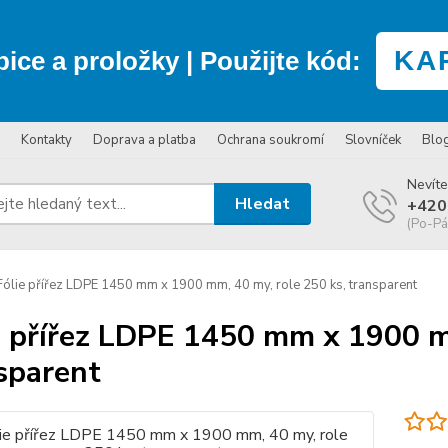
KA
bice a proložky
| Použijte kód:
Kontakty
Doprava a platba
Ochrana soukromí
Slovníček
Blo
Nevíte
Hledat
+420
(Po-Pá
ólie přířez LDPE 1450 mm x 1900 mm, 40 my, role 250 ks, transparent
e přířez LDPE 1450 mm x 1900 m
sparent