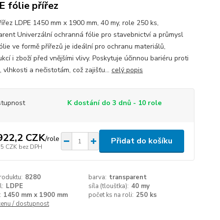
 fólie přířez
přířez LDPE 1450 mm x 1900 mm, 40 my, role 250 ks,
arent Univerzální ochranná fólie pro stavebnictví a průmysl
lie ve formě přířezů je ideální pro ochranu materiálů,
kcí i zboží před vnějšími vlivy. Poskytuje účinnou bariéru proti
 vlhkosti a nečistotám, což zajišťu...
celý popis
tupnost
K dostání do 3 dnů - 10 role
922,2 CZK
/
role
Přidat do košíku
15 CZK
bez DPH
roduktu:
8280
barva:
transparent
l:
LDPE
síla (tloušťka):
40 my
:
1450 mm x 1900 mm
počet ks na roli:
250 ks
cenu / dostupnost