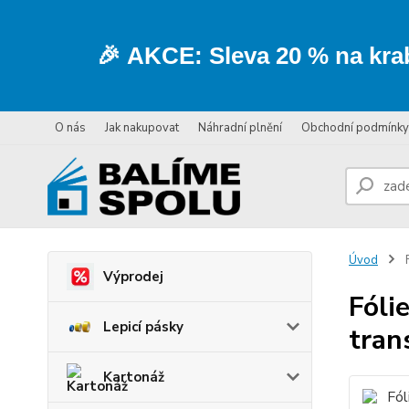
🎉
AKCE:
Sleva
20 % na kra
O nás
Jak nakupovat
Náhradní plnění
Obchodní podmínky
Úvod
F
Výprodej
Fóli
Lepicí pásky
tran
Kartonáž