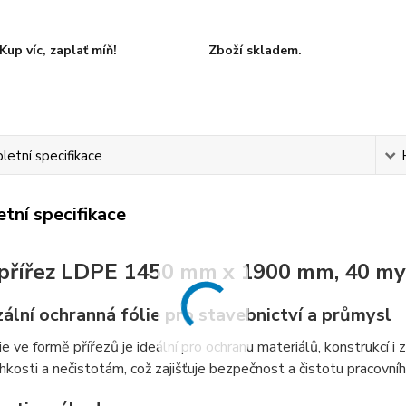
Kup víc, zaplať míň!
Zboží skladem.
etní specifikace
tní specifikace
 přířez LDPE 1450 mm x 1900 mm, 40 my,
ální ochranná fólie pro stavebnictví a průmysl
e ve formě přířezů je ideální pro ochranu materiálů, konstrukcí i z
lhkosti a nečistotám, což zajišťuje bezpečnost a čistotu pracovníh