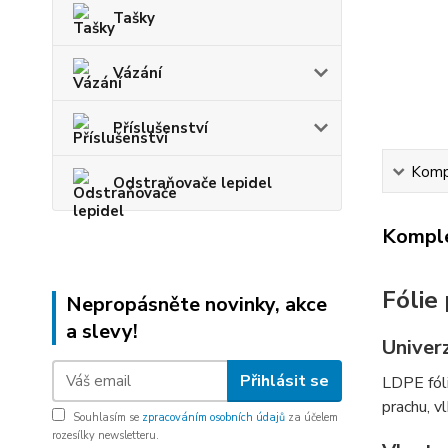
Tašky
Vázání
Příslušenství
Kompl
Odstraňovače lepidel
Komple
Fólie
Nepropásněte novinky, akce
a slevy!
Univerz
Přihlásit se
LDPE fóli
prachu, v
Souhlasím se
zpracováním osobních údajů
za účelem
rozesílky newsletteru.