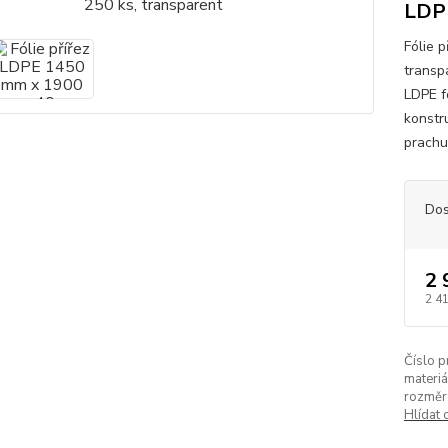
LDPE
Fólie 
transp
LDPE fó
konstru
prachu,
Dos
2 
2 4
Číslo p
materiá
rozměr
Hlídat 