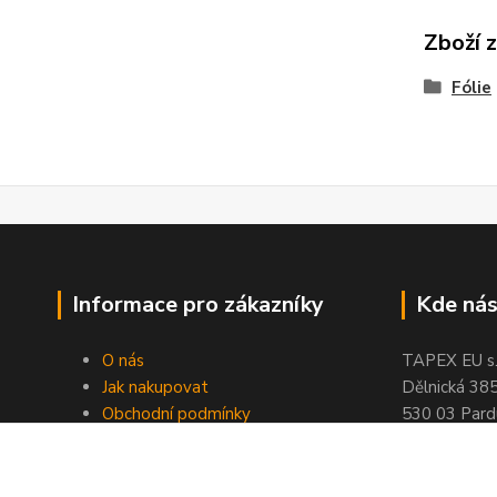
Zboží 
Fólie
Informace pro zákazníky
Kde nás
O nás
TAPEX EU s.r
Jak nakupovat
Dělnická 38
Obchodní podmínky
530 03 Pard
Doprava a platba
tel: +420
77
Kontakty
fax: +420
46
Slovníček pojmů