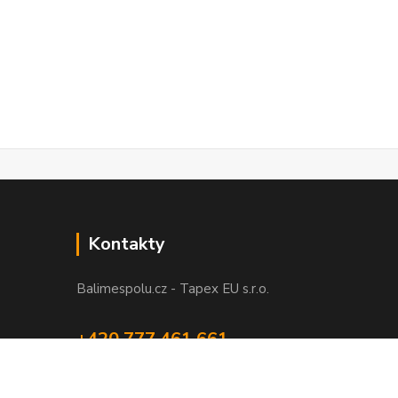
Kontakty
Balimespolu.cz - Tapex EU s.r.o.
+420 777 461 661
(Po-Pá, 8-16 hod.)