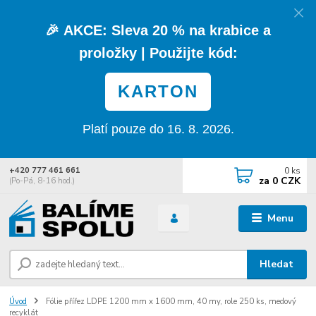
🎉
AKCE:
Sleva
20 % na krabice a
proložky
| Použijte kód:
KARTON
Platí pouze do 16. 8. 2026.
0
ks
+420 777 461 661
za
0 CZK
(Po-Pá, 8-16 hod.)
Menu
Hledat
Úvod
Fólie přířez LDPE 1200 mm x 1600 mm, 40 my, role 250 ks, medový
recyklát