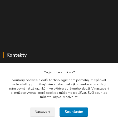
Kontakty
Balimespolu.cz - Tapex EU s.r.o.
Co jsou to cookies?
+420 777 461 661
Soubory cookies a další technologie nám pomáhají zlepšovat
naše služby, pomáhají nám analyzovat výkon webu a umožňují
(Po-Pá, 8-16 hod.)
nám pomáhat zákazníkům ve výběru správného zboží. V nastavení
si můžete vybrat, které cookies můžeme používat. Svůj souhlas
info@balimespolu.cz
můžete kdykoliv odvolat.
Souhlasím
Nastavení