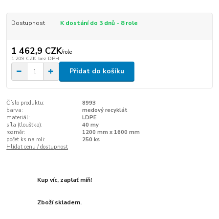
Dostupnost
K dostání do 3 dnů - 8 role
1 462,9 CZK
/
role
1 209 CZK
bez DPH
Přidat do košíku
Číslo produktu:
8993
barva:
medový recyklát
materiál:
LDPE
síla (tloušťka):
40 my
rozměr:
1200 mm x 1600 mm
počet ks na roli:
250 ks
Hlídat cenu / dostupnost
Kup víc, zaplať míň!
Zboží skladem.