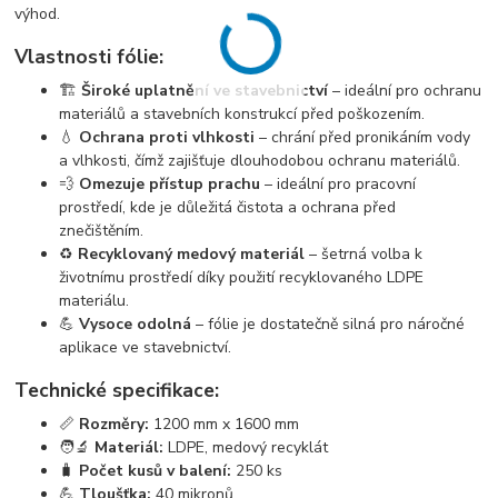
výhod.
Vlastnosti fólie:
🏗️
Široké uplatnění ve stavebnictví
– ideální pro ochranu
materiálů a stavebních konstrukcí před poškozením.
💧
Ochrana proti vlhkosti
– chrání před pronikáním vody
a vlhkosti, čímž zajišťuje dlouhodobou ochranu materiálů.
💨
Omezuje přístup prachu
– ideální pro pracovní
prostředí, kde je důležitá čistota a ochrana před
znečištěním.
♻️
Recyklovaný medový materiál
– šetrná volba k
životnímu prostředí díky použití recyklovaného LDPE
materiálu.
💪
Vysoce odolná
– fólie je dostatečně silná pro náročné
aplikace ve stavebnictví.
Technické specifikace:
📏
Rozměry:
1200 mm x 1600 mm
🧑‍🔬
Materiál:
LDPE, medový recyklát
🧳
Počet kusů v balení:
250 ks
💪
Tloušťka:
40 mikronů