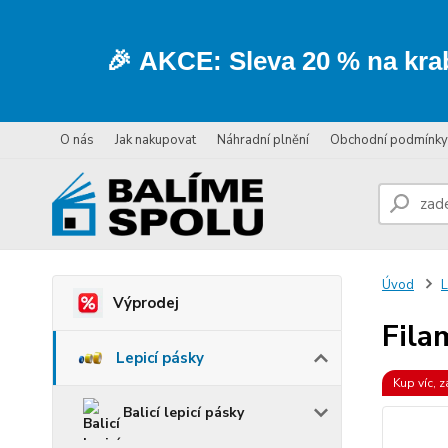
🎉
AKCE:
Sleva
20 % na kra
O nás
Jak nakupovat
Náhradní plnění
Obchodní podmínky
Úvod
L
Výprodej
Fila
Lepicí pásky
Kup víc, z
Balicí lepicí pásky