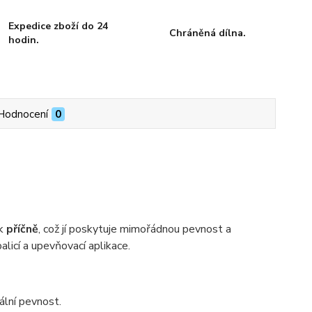
Expedice zboží do 24
Chráněná dílna.
hodin.
Hodnocení
0
ak
příčně
, což jí poskytuje mimořádnou pevnost a
licí a upevňovací aplikace.
ální pevnost.