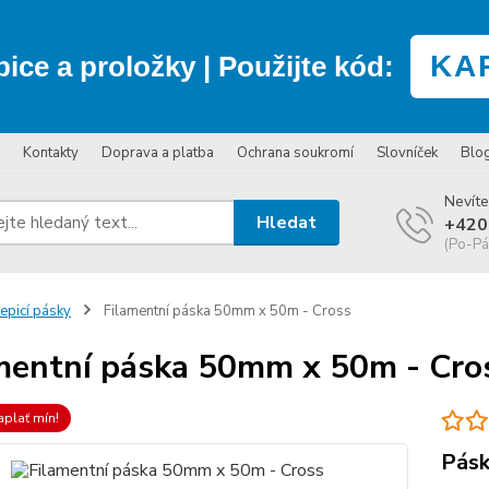
KA
bice a proložky
| Použijte kód:
Kontakty
Doprava a platba
Ochrana soukromí
Slovníček
Blo
Nevíte
Hledat
+420
(Po-Pá
epicí pásky
Filamentní páska 50mm x 50m - Cross
mentní páska 50mm x 50m - Cro
aplať mín!
Pásk