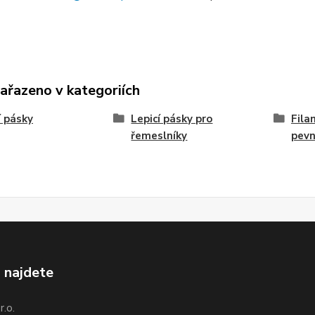
zařazeno v kategoriích
í pásky
Lepicí pásky pro
Fila
řemeslníky
pev
 najdete
.o.