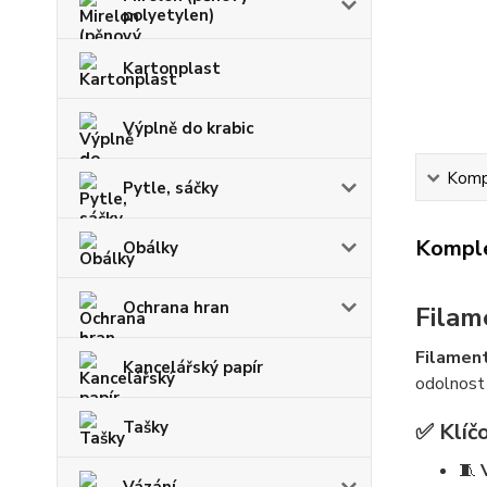
polyetylen)
Kartonplast
Výplně do krabic
Kompl
Pytle, sáčky
Komple
Obálky
Ochrana hran
Filam
Filament
Kancelářský papír
odolnost 
Tašky
✅ Klíčo
🧵