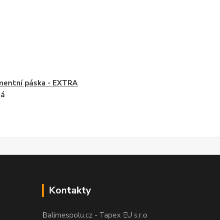
mentní páska - EXTRA
ná
Kontakty
Balimespolu.cz - Tapex EU s.r.o.