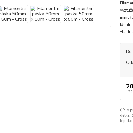
Filame
vyztuže
mimořá
Ideáln
vlastno
Dos
Od
20
172
Číslo p
délka:
lepidlo