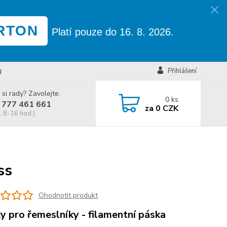
RTON
Platí pouze do 16. 8. 2026.
g
Přihlášení
 si rady? Zavolejte.
0
ks
 777 461 661
za
0 CZK
, 8-16 hod.)
ss
Ohodnotit produkt
y pro řemeslníky - filamentní páska