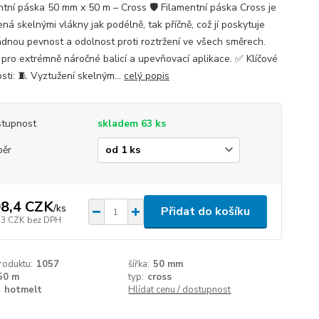
ntní páska 50 mm x 50 m – Cross 🛡️ Filamentní páska Cross je
ná skelnými vlákny jak podélně, tak příčně, což jí poskytuje
dnou pevnost a odolnost proti roztržení ve všech směrech.
í pro extrémně náročné balicí a upevňovací aplikace. ✅ Klíčové
sti: 🧵 Vyztužení skelným...
celý popis
tupnost
skladem 63 ks
běr
8,4 CZK
/
ks
Přidat do košíku
,3 CZK
bez DPH
roduktu:
1057
šířka:
50 mm
50 m
typ:
cross
:
hotmelt
Hlídat cenu / dostupnost