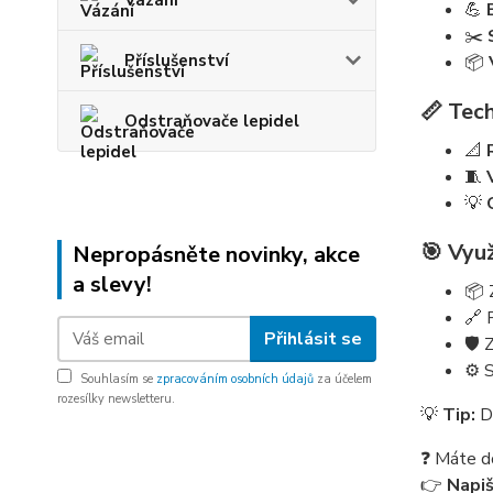
Vázání
💪
✂️
Příslušenství
📦
📏 Tech
Odstraňovače lepidel
📐
🧵
💡
🎯 Využ
Nepropásněte novinky, akce
a slevy!
📦 
🔗 
Přihlásit se
🛡️
⚙️ 
Souhlasím se
zpracováním osobních údajů
za účelem
rozesílky newsletteru.
💡
Tip:
Dí
❓ Máte d
👉
Napi