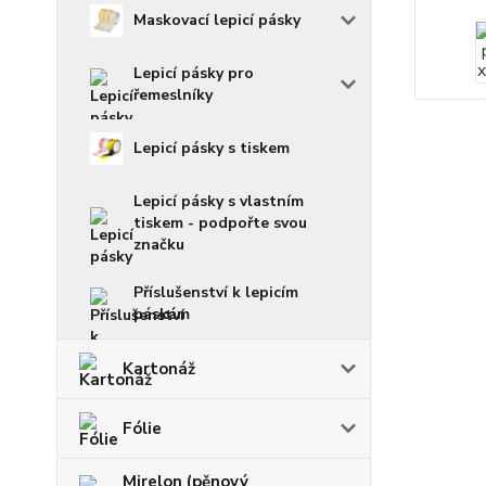
Maskovací lepicí pásky
Lepicí pásky pro
řemeslníky
Lepicí pásky s tiskem
Lepicí pásky s vlastním
tiskem - podpořte svou
značku
Příslušenství k lepicím
páskám
Kartonáž
Fólie
Mirelon (pěnový