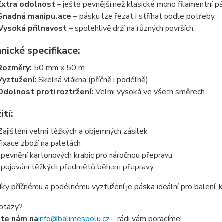
Extra odolnost
– ještě pevnější než klasické mono filamentní pá
Snadná manipulace
– pásku lze řezat i stříhat podle potřeby.
Vysoká přilnavost
– spolehlivě drží na různých površích.
nické specifikace:
Rozměry:
50 mm x 50 m
Vyztužení:
Skelná vlákna (příčně i podélně)
Odolnost proti roztržení:
Velmi vysoká ve všech směrech
ití:
Zajištění velmi těžkých a objemných zásilek
Fixace zboží na paletách
 Zpevnění kartonových krabic pro náročnou přepravu
Spojování těžkých předmětů během přepravy
ky příčnému a podélnému vyztužení je páska ideální pro balení, 
otazy?
šte nám na
info@balimespolu.cz
– rádi vám poradíme!