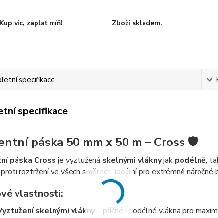
Kup víc, zaplať míň!
Zboží skladem.
etní specifikace
tní specifikace
entní páska 50 mm x 50 m – Cross 🛡️
ní páska Cross
je vyztužená
skelnými vlákny
jak
podélně
, t
proti roztržení ve všech směrech. Ideální pro extrémně náročné ba
vé vlastnosti:
Vyztužení skelnými vlákny
– příčné i podélné vlákna pro maxim