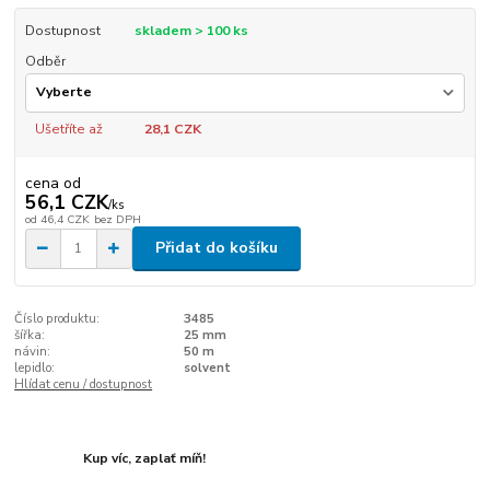
Dostupnost
skladem > 100 ks
Odběr
Ušetříte až
28,1 CZK
cena od
56,1 CZK
/
ks
od
46,4 CZK
bez DPH
Přidat do košíku
Číslo produktu:
3485
šířka:
25 mm
návin:
50 m
lepidlo:
solvent
Hlídat cenu / dostupnost
Kup víc, zaplať míň!