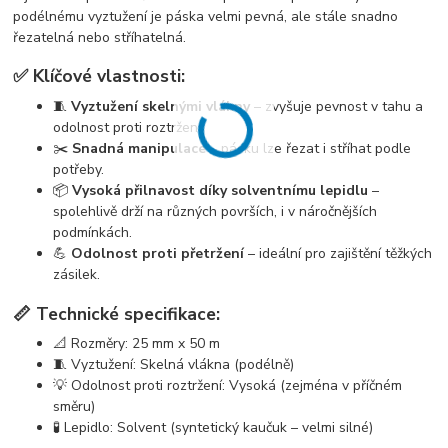
podélnému vyztužení je páska velmi pevná, ale stále snadno
řezatelná nebo stříhatelná.
✅ Klíčové vlastnosti:
🧵
Vyztužení skelnými vlákny
– zvyšuje pevnost v tahu a
odolnost proti roztržení.
✂️
Snadná manipulace
– pásku lze řezat i stříhat podle
potřeby.
📦
Vysoká přilnavost díky solventnímu lepidlu
–
spolehlivě drží na různých površích, i v náročnějších
podmínkách.
💪
Odolnost proti přetržení
– ideální pro zajištění těžkých
zásilek.
📏 Technické specifikace:
📐 Rozměry: 25 mm x 50 m
🧵 Vyztužení: Skelná vlákna (podélně)
💡 Odolnost proti roztržení: Vysoká (zejména v příčném
směru)
🧪 Lepidlo: Solvent (syntetický kaučuk – velmi silné)