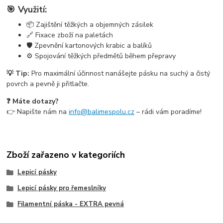
🎯 Využití:
📦 Zajištění těžkých a objemných zásilek
🔗 Fixace zboží na paletách
🛡️ Zpevnění kartonových krabic a balíků
⚙️ Spojování těžkých předmětů během přepravy
💡 Tip:
Pro maximální účinnost nanášejte pásku na suchý a čistý
povrch a pevně ji přitlačte.
❓ Máte dotazy?
👉 Napište nám na
info@balimespolu.cz
– rádi vám poradíme!
Zboží zařazeno v kategoriích
Lepicí pásky
Lepicí pásky pro řemeslníky
Filamentní páska - EXTRA pevná