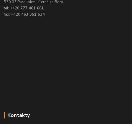
530 03 Pardubice - Černá za Bory
tel: +420
777 461 661
fax: +420
463 351 534
Kontakty
Balimespolu.cz - Tapex EU s.r.o.