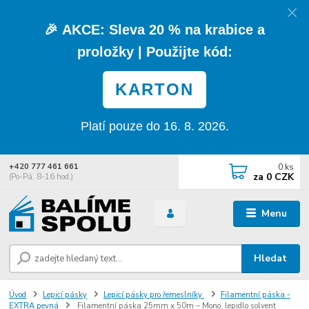
🎉
AKCE:
Sleva
20 % na krabice a
proložky
| Použijte kód:
KARTON
Platí pouze do 16. 8. 2026.
0
ks
+420 777 461 661
za
0 CZK
(Po-Pá, 8-16 hod.)
Menu
Hledat
Úvod
Lepicí pásky
Lepicí pásky pro řemeslníky
Filamentní páska -
EXTRA pevná
Filamentní páska 25mm x 50m – Mono, lepidlo solvent