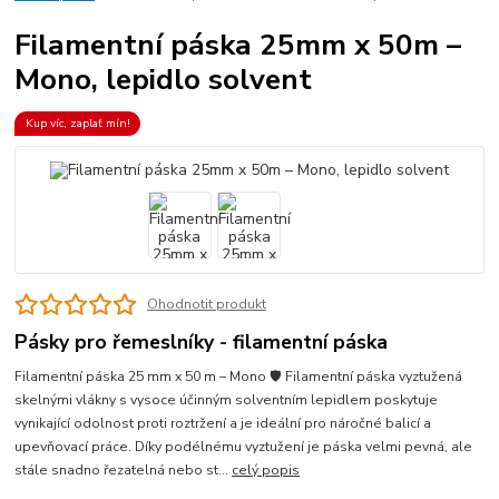
Filamentní páska 25mm x 50m –
Mono, lepidlo solvent
Kup víc, zaplať mín!
Ohodnotit produkt
Pásky pro řemeslníky - filamentní páska
Filamentní páska 25 mm x 50 m – Mono 🛡️ Filamentní páska vyztužená
skelnými vlákny s vysoce účinným solventním lepidlem poskytuje
vynikající odolnost proti roztržení a je ideální pro náročné balicí a
upevňovací práce. Díky podélnému vyztužení je páska velmi pevná, ale
stále snadno řezatelná nebo st...
celý popis