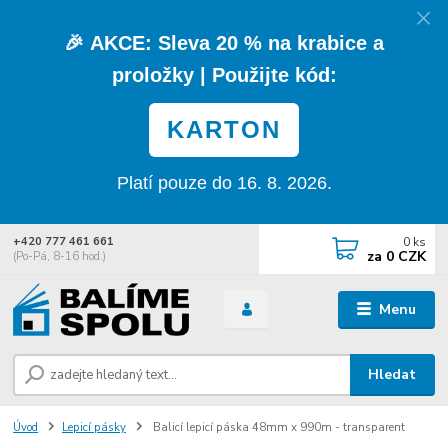
🎉
AKCE:
Sleva
20 % na krabice a
proložky
| Použijte kód:
KARTON
Platí pouze do 16. 8. 2026.
0
ks
+420 777 461 661
za
0 CZK
(Po-Pá, 8-16 hod.)
Menu
Hledat
Úvod
Lepicí pásky
Balicí lepicí páska 48mm x 990m - transparent