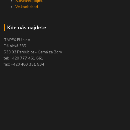
Slovníček pojmů
Velkoobchod
Kde nás najdete
TAPEX EU s.r.o.
Dělnická 385
530 03 Pardubice - Černá za Bory
tel: +420
777 461 661
fax: +420
463 351 534