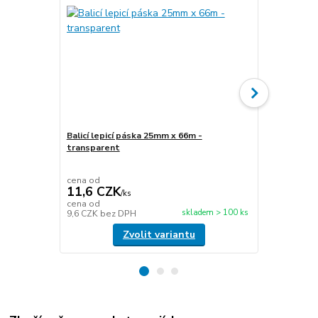
Balicí lepicí páska 25mm x 66m -
transparent
Stretch fóli
transparen
cena od
cena od
11,6 CZK
49,5 CZ
/
ks
cena od
cena od
skladem > 100 ks
9,6 CZK
bez DPH
40,9 CZK
be
Zvolit variantu