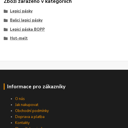
Zboží zařazeno v kategoriích
Lepicí pásky
Balicí lepicí pásky
Lepicí páska BOPP
Hot-melt
Informace pro zákazníky
O nás
Jak nakupovat
Obchodní podmínky
Doprava a platba
Kontakty