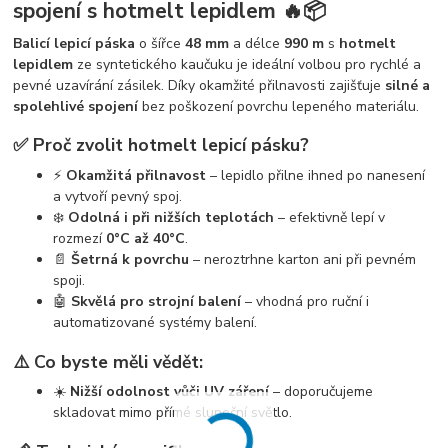
spojení s hotmelt lepidlem 🔥📦
Balicí lepicí páska
o šířce
48 mm
a délce
990 m
s
hotmelt
lepidlem
ze syntetického kaučuku je ideální volbou pro rychlé a
pevné uzavírání zásilek. Díky okamžité přilnavosti zajišťuje
silné a
spolehlivé spojení
bez poškození povrchu lepeného materiálu.
✅ Proč zvolit hotmelt lepicí pásku?
⚡
Okamžitá přilnavost
– lepidlo přilne ihned po nanesení
a vytvoří pevný spoj.
❄️
Odolná i při nižších teplotách
– efektivně lepí v
rozmezí
0°C až 40°C
.
📄
Šetrná k povrchu
– neroztrhne karton ani při pevném
spoji.
🤖
Skvělá pro strojní balení
– vhodná pro ruční i
automatizované systémy balení.
⚠️ Co byste měli vědět:
☀️
Nižší odolnost vůči UV záření
– doporučujeme
skladovat mimo přímé sluneční světlo.