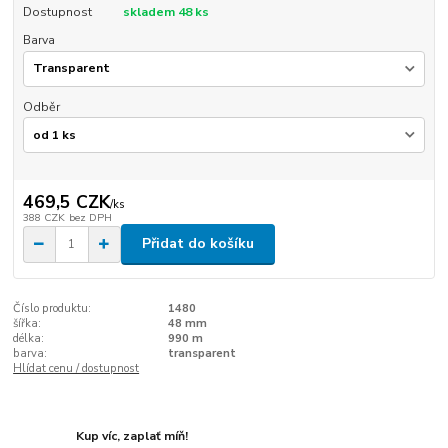
Dostupnost
skladem 48 ks
Barva
Odběr
469,5 CZK
/
ks
388 CZK
bez DPH
Přidat do košíku
Číslo produktu:
1480
šířka:
48 mm
délka:
990 m
barva:
transparent
Hlídat cenu / dostupnost
Kup víc, zaplať míň!