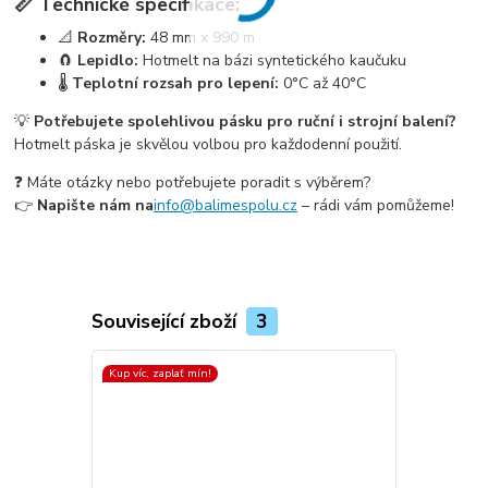
📏 Technické specifikace:
📐
Rozměry:
48 mm x 990 m
🧲
Lepidlo:
Hotmelt na bázi syntetického kaučuku
🌡️
Teplotní rozsah pro lepení:
0°C až 40°C
💡
Potřebujete spolehlivou pásku pro ruční i strojní balení?
Hotmelt páska je skvělou volbou pro každodenní použití.
❓ Máte otázky nebo potřebujete poradit s výběrem?
👉
Napište nám na
info@balimespolu.cz
– rádi vám pomůžeme!
Související zboží
3
Kup víc, zaplať mín!
Kup víc, zapla