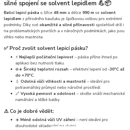
silné spojení se solvent lepidlem 💪📦
Balicí lepicí páska
o šířce
48 mm
a délce
990 m
se
solvent
lepidlem
z přírodního kaučuku je špičkovou volbou pro extrémní
podmínky. Díky své
okamžité a silné přilnavosti
spolehlivě drží i
na problematických površích a v náročných podmínkách, jako jsou
vlhko nebo mastnota.
✅ Proč zvolit solvent lepicí pásku?
⚡
Nejlepší počáteční lepivost
– páska přilne ihned po
aplikaci bez nutnosti tlaku.
❄️☀️
Široký teplotní rozsah
– efektivní lepení od
-30°C až
do +70°C
.
💧
Odolná vůči vlhkosti a mastnotě
– ideální pro
potravinářský průmysl nebo náročné prostředí.
🔗
Vysoká pevnost a odolnost
– skvěle snáší mechanické
namáhání a těžké balíky.
⚠️ Co je dobré vědět:
☀️
Méně odolná vůči UV záření
– není ideální pro
dlouhodobé skladování na slunci.