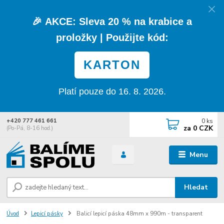
🎉
AKCE:
Sleva
20 % na krabice a
proložky
| Použijte kód:
KARTON
Platí pouze do 16. 8. 2026.
0
ks
+420 777 461 661
za
0 CZK
(Po-Pá, 8-16 hod.)
Menu
Hledat
Úvod
Lepicí pásky
Balicí lepicí páska 48mm x 990m - transparent