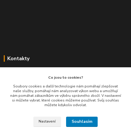
Kontakty
Balimespolu.cz - Tapex EU s.r.o.
Co jsou to cookies?
+420 777 461 661
Soubory cookies a další technologie nám pomáhají zlepšovat
naše služby, pomáhají nám analyzovat výkon webu a umožňují
(Po-Pá, 8-16 hod.)
nám pomáhat zákazníkům ve výběru správného zboží. V nastavení
si můžete vybrat, které cookies můžeme používat. Svůj souhlas
info@balimespolu.cz
můžete kdykoliv odvolat.
Souhlasím
Nastavení