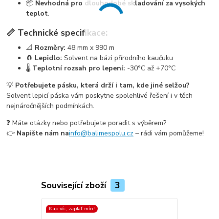
📦
Nevhodná pro dlouhodobé skladování za vysokých
teplot
.
📏 Technické specifikace:
📐
Rozměry:
48 mm x 990 m
🧲
Lepidlo:
Solvent na bázi přírodního kaučuku
🌡️
Teplotní rozsah pro lepení:
-30°C až +70°C
💡
Potřebujete pásku, která drží i tam, kde jiné selžou?
Solvent lepicí páska vám poskytne spolehlivé řešení i v těch
nejnáročnějších podmínkách.
❓ Máte otázky nebo potřebujete poradit s výběrem?
👉
Napište nám na
info@balimespolu.cz
– rádi vám pomůžeme!
Související zboží
3
Kup víc, zaplať mín!
Kup víc, zapla