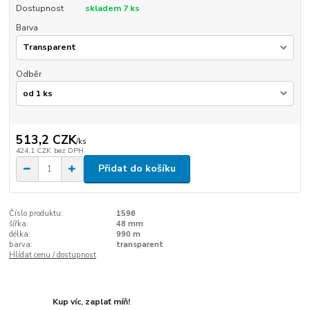
Dostupnost
skladem 7 ks
Barva
Odběr
513,2 CZK
/
ks
424,1 CZK
bez DPH
Přidat do košíku
Číslo produktu:
1596
šířka:
48 mm
délka:
990 m
barva:
transparent
Hlídat cenu / dostupnost
Kup víc, zaplať míň!