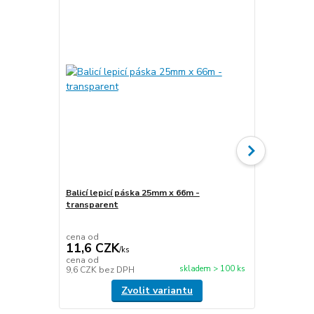
Balicí lepicí páska 25mm x 66m -
transparent
Stretch fóli
transparen
cena od
cena od
11,6 CZK
49,5 CZ
/
ks
cena od
cena od
skladem > 100 ks
9,6 CZK
bez DPH
40,9 CZK
be
Zvolit variantu