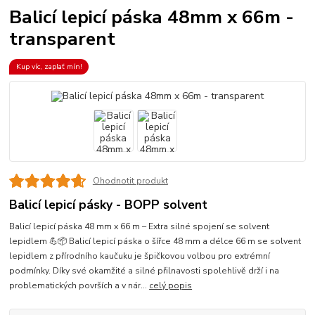
Balicí lepicí páska 48mm x 66m -
transparent
Kup víc, zaplať mín!
Ohodnotit produkt
Balicí lepicí pásky - BOPP solvent
Balicí lepicí páska 48 mm x 66 m – Extra silné spojení se solvent
lepidlem 💪📦 Balicí lepicí páska o šířce 48 mm a délce 66 m se solvent
lepidlem z přírodního kaučuku je špičkovou volbou pro extrémní
podmínky. Díky své okamžité a silné přilnavosti spolehlivě drží i na
problematických površích a v nár...
celý popis