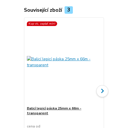
Související zboží
3
Kup víc, zaplať mín!
Kup víc, zapla
Balicí lepicí páska 25mm x 66m -
transparent
Stretch fóli
transparen
cena od
cena od