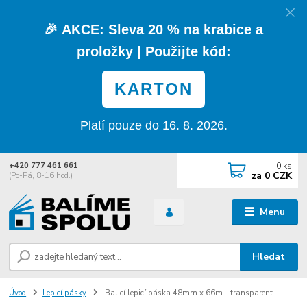
🎉
AKCE:
Sleva
20 % na krabice a
proložky
| Použijte kód:
KARTON
Platí pouze do 16. 8. 2026.
0
ks
+420 777 461 661
za
0 CZK
(Po-Pá, 8-16 hod.)
Menu
Hledat
Úvod
Lepicí pásky
Balicí lepicí páska 48mm x 66m - transparent