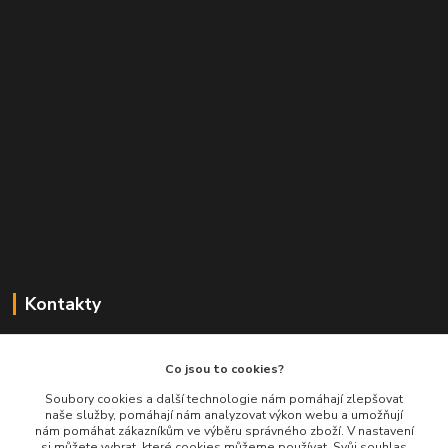
Kontakty
Balimespolu.cz - Tapex EU s.r.o.
Co jsou to cookies?
+420 777 461 661
Soubory cookies a další technologie nám pomáhají zlepšovat
naše služby, pomáhají nám analyzovat výkon webu a umožňují
(Po-Pá, 8-16 hod.)
nám pomáhat zákazníkům ve výběru správného zboží. V nastavení
si můžete vybrat, které cookies můžeme používat. Svůj souhlas