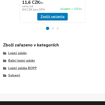
11,6 CZK
49,5 CZ
/
ks
cena od
cena od
skladem > 100 ks
9,6 CZK
bez DPH
40,9 CZK
be
Zvolit variantu
Zboží zařazeno v kategoriích
Lepicí pásky
Balicí lepicí pásky
Lepicí páska BOPP
Solvent