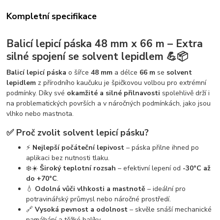
Kompletní specifikace
Balicí lepicí páska 48 mm x 66 m – Extra
silné spojení se solvent lepidlem 💪📦
Balicí lepicí páska
o šířce
48 mm
a délce
66 m
se
solvent
lepidlem
z přírodního kaučuku je špičkovou volbou pro extrémní
podmínky. Díky své
okamžité a silné přilnavosti
spolehlivě drží i
na problematických površích a v náročných podmínkách, jako jsou
vlhko nebo mastnota.
✅ Proč zvolit solvent lepicí pásku?
⚡
Nejlepší počáteční lepivost
– páska přilne ihned po
aplikaci bez nutnosti tlaku.
❄️☀️
Široký teplotní rozsah
– efektivní lepení od
-30°C až
do +70°C
.
💧
Odolná vůči vlhkosti a mastnotě
– ideální pro
potravinářský průmysl nebo náročné prostředí.
🔗
Vysoká pevnost a odolnost
– skvěle snáší mechanické
namáhání a těžké balíky.