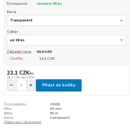
Dostupnost
skladem 85 ks
Barva
Odběr
Základní cena:
33,3 CZK
Ušetříte
11,2 CZK
22,1 CZK
/
ks
18,3 CZK
bez DPH
Přidat do košíku
Číslo produktu:
2008K
šířka:
48 mm
délka:
66 m
barva:
transparent
Hlídat cenu / dostupnost