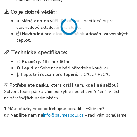
⚠️ Co je dobré vědět:
☀️
Méně odolná vůči UV záření
– není ideální pro
dlouhodobé skladování na slunci.
📦
Nevhodná pro dlouhodobé skladování za vysokých
teplot
.
📏 Technické specifikace:
📐
Rozměry:
48 mm x 66 m
🧲
Lepidlo:
Solvent na bázi přírodního kaučuku
🌡️
Teplotní rozsah pro lepení:
-30°C až +70°C
💡
Potřebujete pásku, která drží i tam, kde jiné selžou?
Solvent lepicí páska vám poskytne spolehlivé řešení i v těch
nejnáročnějších podmínkách.
❓ Máte otázky nebo potřebujete poradit s výběrem?
👉
Napište nám na
info@balimespolu.cz
– rádi vám pomůžeme!