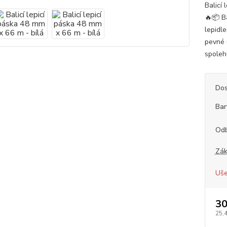
Balicí
🔥📦 B
lepidl
pevné u
spoleh
Dos
Bar
Od
Zák
Uše
30
25,