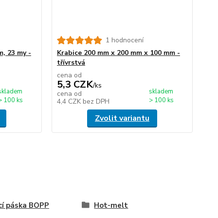
1 hodnocení
m, 23 my -
Krabice 200 mm x 200 mm x 100 mm -
třívrstvá
cena od
5,3 CZK
/
ks
skladem
skladem
cena od
> 100 ks
> 100 ks
4,4 CZK
bez DPH
Zvolit variantu
cí páska BOPP
Hot-melt