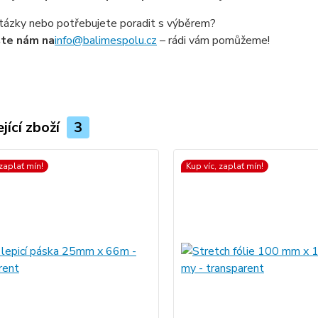
tázky nebo potřebujete poradit s výběrem?
šte nám na
info@balimespolu.cz
– rádi vám pomůžeme!
jící zboží
3
 zaplať mín!
Kup víc, zaplať mín!