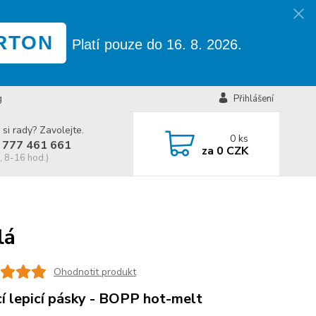
RTON
Platí pouze do 16. 8. 2026.
g
Přihlášení
 si rady? Zavolejte.
0
ks
 777 461 661
za
0 CZK
, 8-16 hod.)
lá
Ohodnotit produkt
cí lepicí pásky - BOPP hot-melt