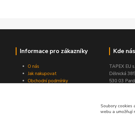
Informace pro zákazníky
Kde nás
O nás
TAPEX EU s.r
Jak nakupovat
Dělnická 38
Obchodní podmínky
530 03 Pard
Doprava a platba
tel: +420
77
Kontakty
fax: +420
46
Slovníček pojmů
Soubory cookies a
Velkoobchod
webu a umožňují n