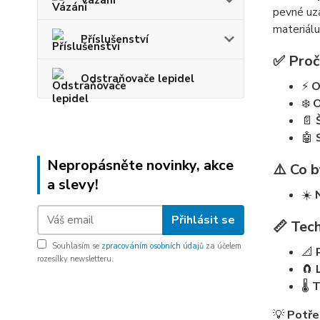
Vázání
pevné uza
materiálu
Příslušenství
✅ Proč 
Odstraňovače lepidel
⚡
O
❄️
O
📄
🤖
Nepropásněte novinky, akce
⚠️ Co b
a slevy!
☀️
Přihlásit se
📏 Tech
Souhlasím se
zpracováním osobních údajů
za účelem
📐
rozesílky newsletteru.
🧲
🌡️
T
💡
Potřeb