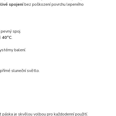
livé spojení
bez poškození povrchu lepeného
 pevný spoj.
ž 40°C
.
ystémy balení.
římé sluneční světlo.
páska je skvělou volbou pro každodenní použití.