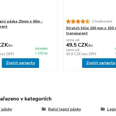
epicí páska 25mm x 66m -
2 hodnocení
rent
Stretch fólie 100 mm x 150 
transparent
cena od
CZK
49,5 CZK
/
ks
/
ks
skladem
cena od
> 100 ks
bez DPH
40,9 CZK
bez DPH
Zvolit variantu
Zvolit variantu
zařazeno v kategoriích
í pásky
Balicí lepicí pásky
Lepi