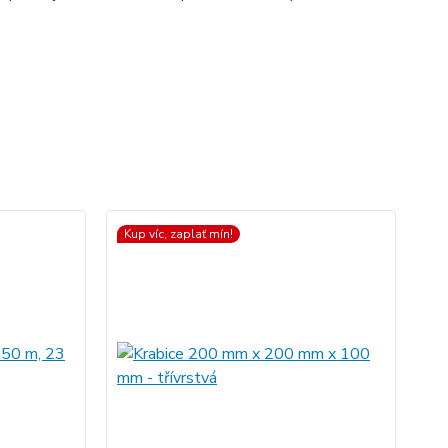
Kup víc, zaplať mín!