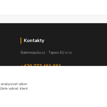
Kontakty
Balimespolu.cz - Tapex EU s.r.o.
+420 777 461 661
(Po-Pá, 8-16 hod.)
info@balimespolu.cz
m analyzovat výkon
žete vybrat, které