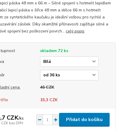
 lepicí páska 48 mm x 66 m – Silné spojení s hotmelt lepidlem
alicí lepicí páska o šířce 48 mm a délce 66 m s hotmelt
em ze syntetického kaučuku je ideální volbou pro rychlé a
zavírání zásilek. Díky okamžité přilnavosti zajišťuje silné a
livé spojení bez poškození povrch...
celý popis
tupnost
skladem 72 ks
va
běr
ladní cena:
46 CZK
tříte
15,3 CZK
,7 CZK
/
ks
Přidat do košíku
4 CZK
bez DPH