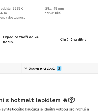
roduktu:
3283K
šířka:
48 mm
66 m
barva:
bílá
cenu / dostupnost
Expedice zboží do 24
Chráněná dílna.
hodin.
Související zboží
3
ení s hotmelt lepidlem 🔥📦
 syntetického kaučuku je ideální volbou pro rychlé a