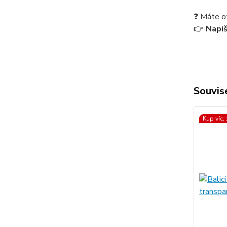
❓ Máte o
👉
Napi
Souvise
Kup víc,