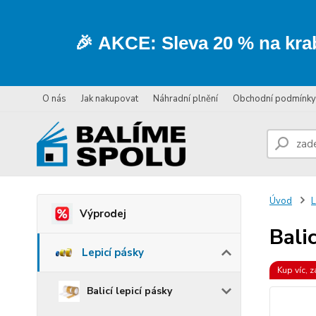
🎉
AKCE:
Sleva
20 % na kra
O nás
Jak nakupovat
Náhradní plnění
Obchodní podmínky
Úvod
L
Výprodej
Bali
Lepicí pásky
Kup víc, z
Balicí lepicí pásky