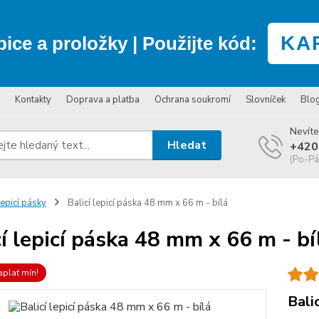
KA
bice a proložky
| Použijte kód:
Kontakty
Doprava a platba
Ochrana soukromí
Slovníček
Blo
Nevíte
Hledat
+420
(Po-Pá
epicí pásky
Balicí lepicí páska 48 mm x 66 m - bílá
cí lepicí páska 48 mm x 66 m - bí
aplať mín!
Bali