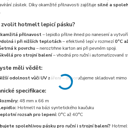
vírání zásilek. Díky okamžité přilnavosti zajišťuje
silné a spoleh
.
zvolit hotmelt lepicí pásku?
kamžitá přilnavost
– lepidlo přilne ihned po nanesení a vytvoří
dolná i při nižších teplotách
– efektivně lepí v rozmezí
0°C a
Šetrná k povrchu
– neroztrhne karton ani při pevném spoji.
Skvělá pro strojní balení
– vhodná pro ruční i automatizované s
yste měli vědět:
Nižší odolnost vůči UV záření
– doporučujeme skladovat mimo p
nické specifikace:
Rozměry:
48 mm x 66 m
Lepidlo:
Hotmelt na bázi syntetického kaučuku
eplotní rozsah pro lepení:
0°C až 40°C
ujete spolehlivou pásku pro ruční i strojní balení?
Hotmelt 