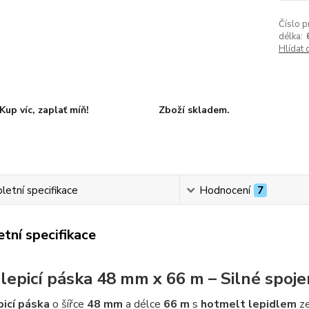
Číslo p
délka:
Hlídat 
Kup víc, zaplať míň!
Zboží skladem.
etní specifikace
Hodnocení
7
tní specifikace
í lepicí páska 48 mm x 66 m – Silné spoj
picí páska
o šířce
48 mm
a délce
66 m
s
hotmelt lepidlem
ze