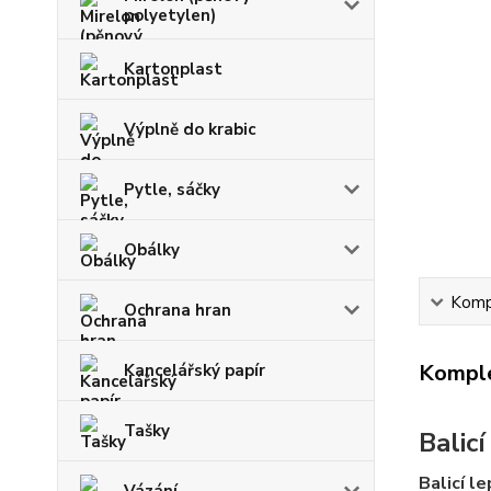
polyetylen)
Kartonplast
Výplně do krabic
Pytle, sáčky
Obálky
Kompl
Ochrana hran
Komple
Kancelářský papír
Tašky
Balic
Balicí le