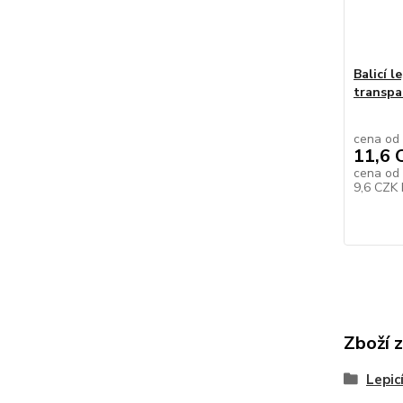
Balicí l
transpa
cena od
11,6 
cena od
9,6 CZK
Zboží 
Lepic