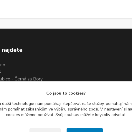
 najdete
.o.
5
ubice - Černá za Bory
7 461 661
3 351 534
Co jsou to cookies?
 další technologie nám pomáhají zlepšovat naše služby, pomáhají ná
ám pomáhat zákazníkům ve výběru správného zboží. V nastavení si mů
cookies můžeme používat. Svůj souhlas můžete kdykoliv odvolat.