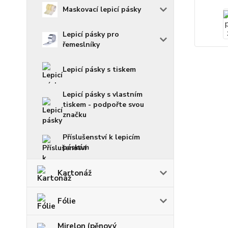
Maskovací lepicí pásky
Lepicí pásky pro
řemeslníky
Lepicí pásky s tiskem
Lepicí pásky s vlastním
tiskem - podpořte svou
značku
Příslušenství k lepicím
páskám
Kartonáž
Fólie
Mirelon (pěnový