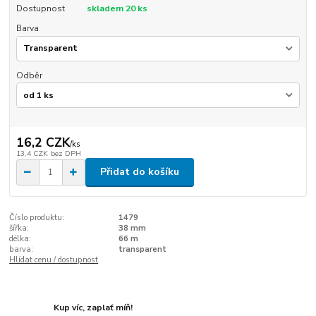
Dostupnost
skladem 20 ks
Barva
Odběr
16,2 CZK
/
ks
13,4 CZK
bez DPH
Přidat do košíku
Číslo produktu:
1479
šířka:
38 mm
délka:
66 m
barva:
transparent
Hlídat cenu / dostupnost
Kup víc, zaplať míň!