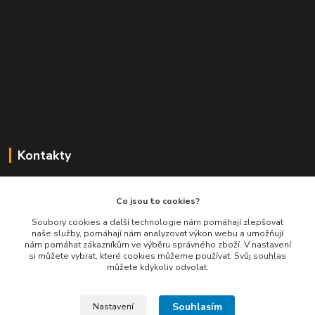
Kontakty
Balimespolu.cz - Tapex EU s.r.o.
Co jsou to cookies?
+420 777 461 661
Soubory cookies a další technologie nám pomáhají zlepšovat
naše služby, pomáhají nám analyzovat výkon webu a umožňují
(Po-Pá, 8-16 hod.)
nám pomáhat zákazníkům ve výběru správného zboží. V nastavení
si můžete vybrat, které cookies můžeme používat. Svůj souhlas
info@balimespolu.cz
můžete kdykoliv odvolat.
Souhlasím
Nastavení