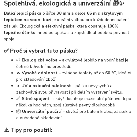
Spolehlivá, ekologická a univerzální 🎁✨
Balicí lepicí páska
o šířce
38 mm
a délce
66 m
s
akrylovým
lepidlem na vodní bázi
je ideální volbou pro každodenní balení
zásilek. Ekologická a efektivní páska, která dosahuje
100%
lepicího účinku
ihned po aplikaci a zajistí dlouhodobou pevnost
spoje.
✅ Proč si vybrat tuto pásku?
🌱
Ekologická volba
– akrylátové lepidlo na vodní bázi je
šetrné k životnímu prostředí.
🔥
Vysoká odolnost
– zvládne teploty až do
60 °C
, ideální
pro skladování zboží.
☀️
UV a oxidační odolnost
– páska nevysychá a
zachovává svou přilnavost i při delším vystavení světlu.
🔗
Silné spojení
– i když dosahuje maximální přilnavosti po
několika hodinách, spoj zůstává pevný dlouhodobě.
📦
Univerzální použití
– skvělá pro balení krabic, zásilek a
dlouhodobé skladování.
⚠️ Tipy pro použití: