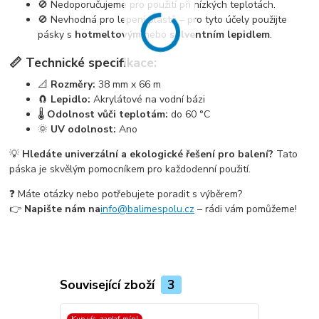
🚫 Nedoporučujeme pro použití při nízkých teplotách.
🚫 Nevhodná pro lepení plastů – pro tyto účely použijte
pásky s
hotmeltovým
nebo
solventním lepidlem
.
📏 Technické specifikace:
📐
Rozměry:
38 mm x 66 m
🧲
Lepidlo:
Akrylátové na vodní bázi
🌡️
Odolnost vůči teplotám:
do 60 °C
🌞
UV odolnost:
Ano
💡
Hledáte univerzální a ekologické řešení pro balení?
Tato
páska je skvělým pomocníkem pro každodenní použití.
❓ Máte otázky nebo potřebujete poradit s výběrem?
👉
Napište nám na
info@balimespolu.cz
– rádi vám pomůžeme!
Související zboží
3
Kup víc, zaplať mín!
Kup víc, zapla