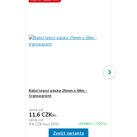
Balicí lepicí páska 25mm x 66m -
transparent
Stretch fóli
transparen
cena od
cena od
11,6 CZK
49,5 CZ
/
ks
cena od
cena od
skladem > 100 ks
9,6 CZK
bez DPH
40,9 CZK
be
Zvolit variantu