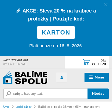
🎉
AKCE:
Sleva
20 % na krabice a
proložky
| Použijte kód:
KARTON
Platí pouze do 16. 8. 2026.
0
ks
+420 777 461 661
za
0 CZK
(Po-Pá, 8-16 hod.)
Menu
Hledat
Úvod
Lepicí pásky
Balicí lepicí páska 38mm x 66m - transparent