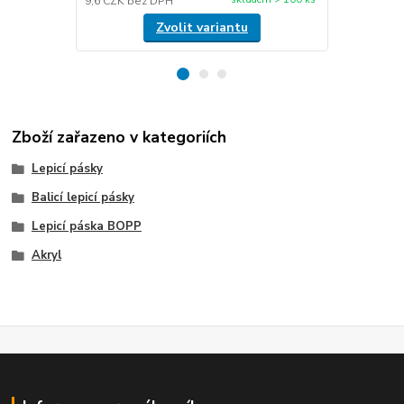
9,6 CZK
bez DPH
40,9 CZK
be
Zvolit variantu
Zboží zařazeno v kategoriích
Lepicí pásky
Balicí lepicí pásky
Lepicí páska BOPP
Akryl