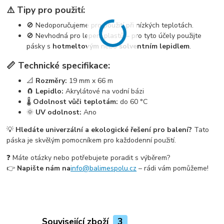
⚠️ Tipy pro použití:
🚫 Nedoporučujeme pro použití při nízkých teplotách.
🚫 Nevhodná pro lepení plastů – pro tyto účely použijte
pásky s
hotmeltovým
nebo
solventním lepidlem
.
📏 Technické specifikace:
📐
Rozměry:
19 mm x 66 m
🧲
Lepidlo:
Akrylátové na vodní bázi
🌡️
Odolnost vůči teplotám:
do 60 °C
🌞
UV odolnost:
Ano
💡
Hledáte univerzální a ekologické řešení pro balení?
Tato
páska je skvělým pomocníkem pro každodenní použití.
❓ Máte otázky nebo potřebujete poradit s výběrem?
👉
Napište nám na
info@balimespolu.cz
– rádi vám pomůžeme!
Související zboží
3