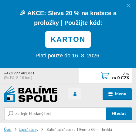
🎉
AKCE:
Sleva
20 % na krabice a
proložky
| Použijte kód:
KARTON
Platí pouze do 16. 8. 2026.
0
ks
+420 777 461 661
za
0 CZK
(Po-Pá, 8-16 hod.)
Menu
Hledat
Úvod
Lepicí pásky
Balicí lepicí páska 19mm x 66m - hnědá