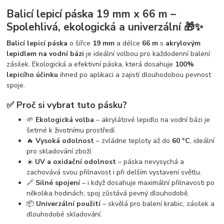
Balicí lepicí páska 19 mm x 66 m –
Spolehlivá, ekologická a univerzální 🎁✨
Balicí lepicí páska
o šířce
19 mm
a délce
66 m
s
akrylovým
lepidlem na vodní bázi
je ideální volbou pro každodenní balení
zásilek. Ekologická a efektivní páska, která dosahuje
100%
lepicího účinku
ihned po aplikaci a zajistí dlouhodobou pevnost
spoje.
✅ Proč si vybrat tuto pásku?
🌱
Ekologická volba
– akrylátové lepidlo na vodní bázi je
šetrné k životnímu prostředí.
🔥
Vysoká odolnost
– zvládne teploty až do
60 °C
, ideální
pro skladování zboží.
☀️
UV a oxidační odolnost
– páska nevysychá a
zachovává svou přilnavost i při delším vystavení světlu.
🔗
Silné spojení
– i když dosahuje maximální přilnavosti po
několika hodinách, spoj zůstává pevný dlouhodobě.
📦
Univerzální použití
– skvělá pro balení krabic, zásilek a
dlouhodobé skladování.