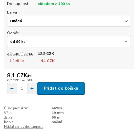
Dostupnost
skladem > 100 ks
Barva
Odběr
Základní cena:
12,2 CZK
Ušetříte
4,1 CZK
8,1 CZK
/
ks
6,7 CZK
bez DPH
Přidat do košíku
Číslo produktu:
4690K
šířka:
19 mm
délka:
66 m
barva:
hnědá
Hlídat cenu / dostupnost