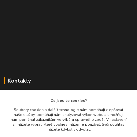
Kontakty
Balimespolu.cz - Tapex EU s.r.o.
Co jsou to cookies?
+420 777 461 661
Soubory cookies a další technologie nám pomáhají zlepšovat
naše služby, pomáhají nám analyzovat výkon webu a umožňují
(Po-Pá, 8-16 hod.)
nám pomáhat zákazníkům ve výběru správného zboží. V nastavení
si můžete vybrat, které cookies můžeme používat. Svůj souhlas
info@balimespolu.cz
můžete kdykoliv odvolat.