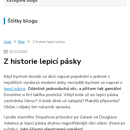
Kategorie blogu
Štítky blogu
Úvod
Blog
Z historie lepicí pásky
01
.
10
.
2020
Z historie lepicí pásky
Když bychom dostali za úkol napsat pojednání o jednom z
největších vynálezů moderní doby, nestyděli bychom se napsat o
lepicí pásce
.
Zdánlivě jednoduchá věc, a přitom tak geniální
.
Dovolíme si říct takřka poetická. Vždyť kolik už asi lepící páska
zachránila Vánoc? A kolik dírek už zalepila? Plakátů připevnila?
Občas i nějaký ten nárazník spravila…
I podle slavného Stopařova průvodce po Galaxii od Douglase
Adamse je lepicí páska druhou nejpotřebnější věcí vůbec (hned po
ručníku).
Jaký úžasný všestranný vynález!