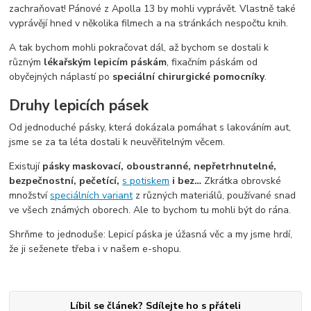
zachraňovat! Pánové z Apolla 13 by mohli vyprávět. Vlastně také
vyprávějí hned v několika filmech a na stránkách nespočtu knih.
A tak bychom mohli pokračovat dál, až bychom se dostali k
různým
lékařským lepicím páskám
, fixačním páskám od
obyčejných náplastí po
speciální chirurgické pomocníky
.
Druhy lepicích pásek
Od jednoduché pásky, která dokázala pomáhat s lakováním aut,
jsme se za ta léta dostali k neuvěřitelným věcem.
Existují
pásky maskovací, oboustranné, nepřetrhnutelné,
bezpečnostní, pečetící,
s potiskem
i bez…
Zkrátka obrovské
množství
speciálních variant
z různých materiálů, používané snad
ve všech známých oborech. Ale to bychom tu mohli být do rána.
Shrňme to jednoduše: Lepicí páska je úžasná věc a my jsme hrdí,
že ji seženete třeba i v našem e-shopu.
Líbil se článek? Sdílejte ho s přáteli