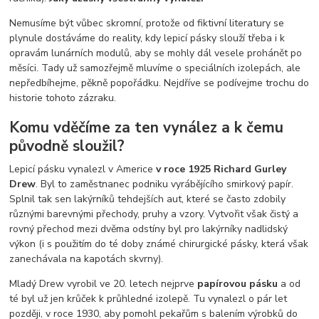
Nemusíme být vůbec skromní, protože od fiktivní literatury se
plynule dostáváme do reality, kdy lepicí pásky slouží třeba i k
opravám lunárních modulů, aby se mohly dál vesele prohánět po
měsíci. Tady už samozřejmě mluvíme o speciálních izolepách, ale
nepředbíhejme, pěkně popořádku. Nejdříve se podívejme trochu do
historie tohoto zázraku.
Komu vděčíme za ten vynález a k čemu
původně sloužil?
Lepicí pásku vynalezl v Americe
v roce 1925 Richard Gurley
Drew
. Byl to zaměstnanec podniku vyrábějícího smirkový papír.
Splnil tak sen lakýrníků tehdejších aut, které se často zdobily
různými barevnými přechody, pruhy a vzory. Vytvořit však čistý a
rovný přechod mezi dvěma odstíny byl pro lakýrníky nadlidský
výkon (i s použitím do té doby známé chirurgické pásky, která však
zanechávala na kapotách skvrny).
Mladý Drew vyrobil ve 20. letech nejprve
papírovou pásku
a od
té byl už jen krůček k průhledné izolepě. Tu vynalezl o pár let
později, v roce 1930, aby pomohl pekařům s balením výrobků do