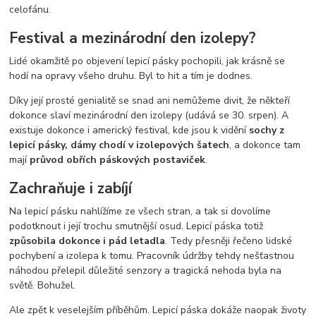
celofánu.
Festival a mezinárodní den izolepy?
Lidé okamžitě po objevení lepicí pásky pochopili, jak krásně se
hodí na opravy všeho druhu. Byl to hit a tím je dodnes.
Díky její prosté genialitě se snad ani nemůžeme divit, že někteří
dokonce slaví mezinárodní den izolepy (udává se 30. srpen). A
existuje dokonce i americký festival, kde jsou k vidění
sochy z
lepicí pásky, dámy chodí v izolepových šatech
, a dokonce tam
mají
průvod obřích páskových postaviček
.
Zachraňuje i zabíjí
Na lepicí pásku nahlížíme ze všech stran, a tak si dovolíme
podotknout i její trochu smutnější osud. Lepicí páska totiž
způsobila dokonce i pád letadla
. Tedy přesněji řečeno lidské
pochybení a izolepa k tomu. Pracovník údržby tehdy nešťastnou
náhodou přelepil důležité senzory a tragická nehoda byla na
světě. Bohužel.
Ale zpět k veselejším příběhům. Lepicí páska dokáže naopak životy