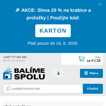
🎉
AKCE:
Sleva
20 % na krabice a
proložky
| Použijte kód:
KARTON
Platí pouze do 16. 8. 2026.
0
ks
+420 777 461 661
za
0 CZK
(Po-Pá, 8-16 hod.)
Menu
Hledat