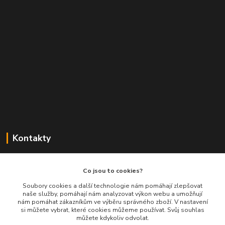
Kontakty
Balimespolu.cz - Tapex EU s.r.o.
Co jsou to cookies?
+420 777 461 661
Soubory cookies a další technologie nám pomáhají zlepšovat
naše služby, pomáhají nám analyzovat výkon webu a umožňují
(Po-Pá, 8-16 hod.)
nám pomáhat zákazníkům ve výběru správného zboží. V nastavení
si můžete vybrat, které cookies můžeme používat. Svůj souhlas
info@balimespolu.cz
můžete kdykoliv odvolat.