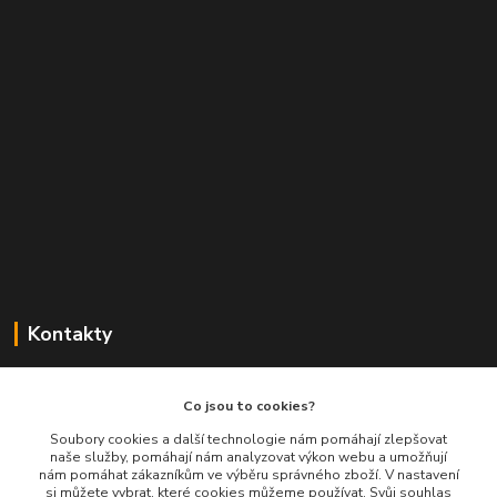
Kontakty
Balimespolu.cz - Tapex EU s.r.o.
Co jsou to cookies?
+420 777 461 661
Soubory cookies a další technologie nám pomáhají zlepšovat
naše služby, pomáhají nám analyzovat výkon webu a umožňují
(Po-Pá, 8-16 hod.)
nám pomáhat zákazníkům ve výběru správného zboží. V nastavení
si můžete vybrat, které cookies můžeme používat. Svůj souhlas