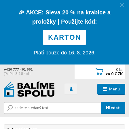
🎉
AKCE:
Sleva
20 % na krabice a
proložky
| Použijte kód:
KARTON
Platí pouze do 16. 8. 2026.
0
ks
+420 777 461 661
za
0 CZK
(Po-Pá, 8-16 hod.)
Menu
Hledat