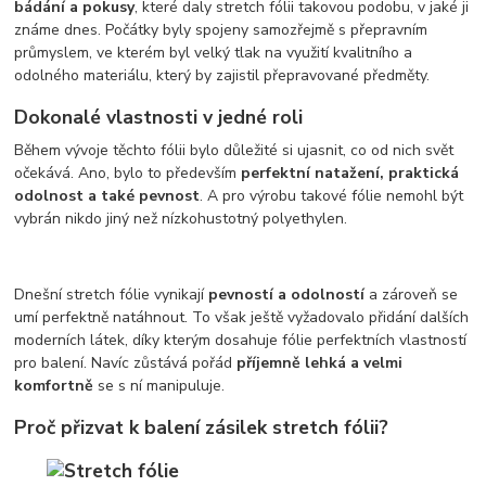
bádání a pokusy
, které daly stretch fólii takovou podobu, v jaké ji
známe dnes. Počátky byly spojeny samozřejmě s přepravním
průmyslem, ve kterém byl velký tlak na využití kvalitního a
odolného materiálu, který by zajistil přepravované předměty.
Dokonalé vlastnosti v jedné roli
Během vývoje těchto fólii bylo důležité si ujasnit, co od nich svět
očekává. Ano, bylo to především
perfektní natažení, praktická
odolnost a také pevnost
. A pro výrobu takové fólie nemohl být
vybrán nikdo jiný než nízkohustotný polyethylen.
Dnešní stretch fólie vynikají
pevností a odolností
a zároveň se
umí perfektně natáhnout. To však ještě vyžadovalo přidání dalších
moderních látek, díky kterým dosahuje fólie perfektních vlastností
pro balení. Navíc zůstává pořád
příjemně lehká a velmi
komfortně
se s ní manipuluje.
Proč přizvat k balení zásilek stretch fólii?