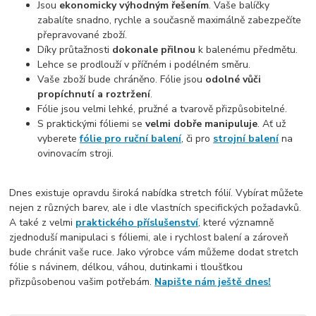
Jsou
ekonomicky výhodným řešením
. Vaše balíčky
zabalíte snadno, rychle a současně maximálně zabezpečíte
přepravované zboží.
Díky průtažnosti
dokonale přilnou
k balenému předmětu.
Lehce se prodlouží v příčném i podélném směru.
Vaše zboží bude chráněno. Fólie jsou
odolné vůči
propíchnutí a roztržení
.
Fólie jsou velmi lehké, pružné a tvarově přizpůsobitelné.
S praktickými fóliemi se
velmi dobře manipuluje
. Ať už
vyberete
fólie
pro ruční balení
, či pro
strojní balení
na
ovinovacím stroji.
Dnes existuje opravdu široká nabídka stretch fólií. Vybírat můžete
nejen z různých barev, ale i dle vlastních specifických požadavků.
A také z velmi
praktického příslušenství
, které významně
zjednoduší manipulaci s fóliemi, ale i rychlost balení a zároveň
bude chránit vaše ruce. Jako výrobce vám můžeme dodat stretch
fólie s návinem, délkou, váhou, dutinkami i tloušťkou
přizpůsobenou vašim potřebám.
Napište nám ještě dnes!