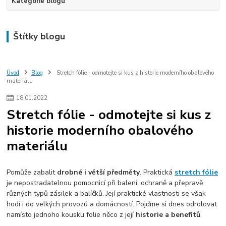
Kategorie blogu
Štítky blogu
Úvod
Blog
Stretch fólie - odmotejte si kus z historie moderního obalového
materiálu
18
.
01
.
2022
Stretch fólie - odmotejte si kus z
historie moderního obalového
materiálu
Pomůže zabalit
drobné i větší předměty
. Praktická
stretch fólie
je nepostradatelnou pomocnicí při balení, ochraně a přepravě
různých typů zásilek a balíčků. Její praktické vlastnosti se však
hodí i do velkých provozů a domácností. Pojďme si dnes odrolovat
namísto jednoho kousku folie něco z její
historie a benefitů
.