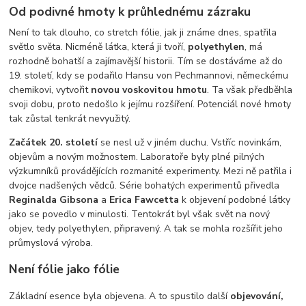
Od podivné hmoty k průhlednému zázraku
Není to tak dlouho, co stretch fólie, jak ji známe dnes, spatřila
světlo světa. Nicméně látka, která ji tvoří,
polyethylen
, má
rozhodně bohatší a zajímavější historii. Tím se dostáváme až do
19. století, kdy se podařilo Hansu von Pechmannovi, německému
chemikovi, vytvořit
novou voskovitou hmotu
. Ta však předběhla
svoji dobu, proto nedošlo k jejímu rozšíření. Potenciál nové hmoty
tak zůstal tenkrát nevyužitý.
Začátek 20. století
se nesl už v jiném duchu. Vstříc novinkám,
objevům a novým možnostem. Laboratoře byly plné pilných
výzkumníků provádějících rozmanité experimenty. Mezi ně patřila i
dvojce nadšených vědců. Série bohatých experimentů přivedla
Reginalda Gibsona
a
Erica Fawcetta
k objevení podobné látky
jako se povedlo v minulosti. Tentokrát byl však svět na nový
objev, tedy polyethylen, připravený. A tak se mohla rozšířit jeho
průmyslová výroba.
Není fólie jako fólie
Základní esence byla objevena. A to spustilo další
objevování,