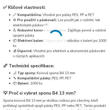
✅ Klíčové vlastnosti:
🔗
Kompatibilita:
Vhodné pro pásky PES, PP a PET
⚙️
Pro použití s páskovači:
Lze použít jak s ručními, tak
elektrickými páskovači
💪
Robustní kovová konstrukce:
Zajišťuje pevné a odolné
spojení pásky
📦
Efektivní balení:
Spony jsou dodávány v balení po 1000
ks
💰
Úsporné:
Vhodné pro efektivní a ekonomické páskování
v různých aplikacích
📏 Technické specifikace:
📐
Typ spony:
Kovová spona B4 13 mm
🔧
Kompatibilní pásky:
PES, PP, PET
📦
Balení:
1000 ks
💡 Proč si vybrat sponu B4 13 mm?
Spona kovová B4 13 mm je skvělou volbou pro všechny, kteří
potřebují spolehlivě spojit pásky PES, PP nebo PET. Tento produkt