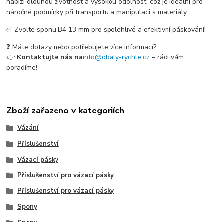
nabízí dlouhou životnost a vysokou odolnost, což je ideální pro
náročné podmínky při transportu a manipulaci s materiály.
✅ Zvolte sponu B4 13 mm pro spolehlivé a efektivní páskování!
❓ Máte dotazy nebo potřebujete více informací?
👉
Kontaktujte nás na
info@obaly-rychle.cz
– rádi vám
poradíme!
Zboží zařazeno v kategoriích
Vázání
Příslušenství
Vázací pásky
Příslušenství pro vázací pásky
Příslušenství pro vázací pásky
Spony