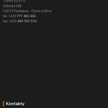
TAPEX EU s.r.o.
Dělnická 385
530 03 Pardubice - Černá za Bory
tel: +420
777 461 661
fax: +420
463 351 534
Kontakty