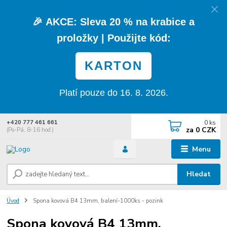
🎉
AKCE:
Sleva
20 % na krabice a
proložky
| Použijte kód:
KARTON
Platí pouze do 16. 8. 2026.
0
ks
+420 777 461 661
za
0 CZK
(Po-Pá, 8-16 hod.)
Menu
Hledat
Úvod
Spona kovová B4 13mm, balení-1000ks - pozink
Spona kovová B4 13mm,