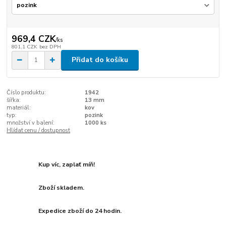
969,4 CZK
/
ks
801,1 CZK
bez DPH
Přidat do košíku
Číslo produktu:
1942
šířka:
13 mm
materiál:
kov
typ:
pozink
množství v balení:
1000 ks
Hlídat cenu / dostupnost
Kup víc, zaplať míň!
Zboží skladem.
Expedice zboží do 24 hodin.