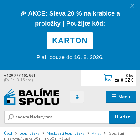
🎉
AKCE:
Sleva
20 % na krabice a
proložky
| Použijte kód:
KARTON
Platí pouze do 16. 8. 2026.
0
ks
+420 777 461 661
za
0 CZK
(Po-Pá, 8-16 hod.)
Menu
Hledat
Úvod
Lepicí pásky
Maskovací lepicí pásky
Akryl
Speciální
maskovací páska 50 mm x 50 m - žlutá