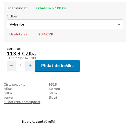
Dostupnost
skladem > 100 ks
Odběr
Ušetříte až
28,4 CZK
cena od
113,3 CZK
/
ks
od
93,7 CZK
bez DPH
Přidat do košíku
Číslo produktu:
9318
šířka:
50 mm
délka:
50 m
barva:
žlutá
Hlídat cenu / dostupnost
Kup víc, zaplať míň!