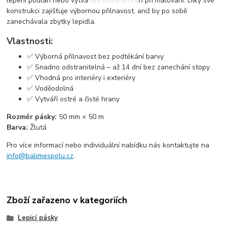
lepení podlah nebo vytváření ostrých hran při malování. Díky své
konstrukci zajišťuje výbornou přilnavost, aniž by po sobě
zanechávala zbytky lepidla.
Vlastnosti:
✅ Výborná přilnavost bez podtékání barvy
✅ Snadno odstranitelná – až 14 dní bez zanechání stopy
✅ Vhodná pro interiéry i exteriéry
✅ Voděodolná
✅ Vytváří ostré a čisté hrany
Rozměr pásky:
50 mm × 50 m
Barva:
Žlutá
Pro více informací nebo individuální nabídku nás kontaktujte na
info@balimespolu.cz
.
Zboží zařazeno v kategoriích
Lepicí pásky