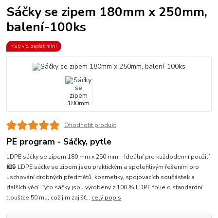
Sáčky se zipem 180mm x 250mm,
balení-100ks
Kup víc, zaplať mín!
Ohodnotit produkt
PE program - Sáčky, pytle
LDPE sáčky se zipem 180 mm x 250 mm – Ideální pro každodenní použití
🛍️🔒 LDPE sáčky se zipem jsou praktickým a spolehlivým řešením pro
uschování drobných předmětů, kosmetiky, spojovacích součástek a
dalších věcí. Tyto sáčky jsou vyrobeny z 100 % LDPE folie o standardní
tloušťce 50 mµ, což jim zajišť...
celý popis