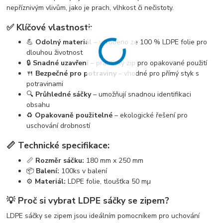
nepříznivým vlivům, jako je prach, vlhkost či nečistoty.
✅ Klíčové vlastnosti:
💪
Odolný materiál
– vyrobeno ze 100 % LDPE folie pro
dlouhou životnost
🔒
Snadné uzavření
– praktický zip pro opakované použití
🍴
Bezpečné pro potraviny
– vhodné pro přímý styk s
potravinami
🔍
Průhledné sáčky
– umožňují snadnou identifikaci
obsahu
♻️
Opakovaně použitelné
– ekologické řešení pro
uschování drobností
📏 Technické specifikace:
📏
Rozměr sáčku:
180 mm x 250 mm
📦
Balení:
100ks v balení
⚙️
Materiál:
LDPE folie, tloušťka 50 mµ
💡 Proč si vybrat LDPE sáčky se zipem?
LDPE sáčky se zipem jsou ideálním pomocníkem pro uchování