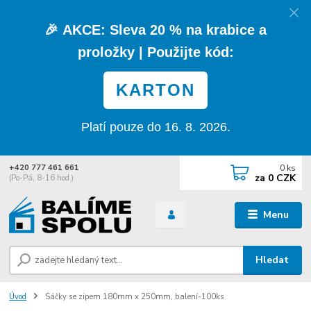
🎉
AKCE:
Sleva
20 % na krabice a
proložky
| Použijte kód:
KARTON
Platí pouze do 16. 8. 2026.
0
ks
+420 777 461 661
za
0 CZK
(Po-Pá, 8-16 hod.)
Menu
Hledat
Úvod
Sáčky se zipem 180mm x 250mm, balení-100ks