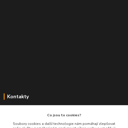
Kontakty
Balimespolu.cz - Tapex EU s.r.o.
Co jsou to cookies?
+420 777 461 661
Soubory cookies a další technologie nám pomáhají zlepšovat