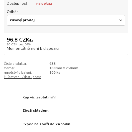
Dostupnost
na dotaz
Odběr
96,8 CZK
/
ks
80 CZK
bez DPH
Momentálně není k dispozici
Číslo produktu:
633
rozměr:
180mm x 250mm
množství v balení:
100 ks
Hlídat cenu / dostupnost
Kup víc, zaplať míň!
Zboží skladem.
Expedice zboží do 24 hodin.