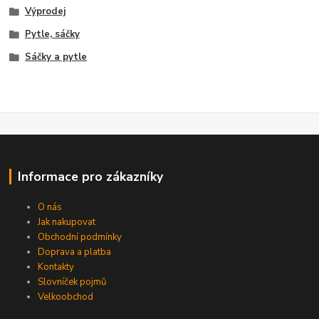
Výprodej
Pytle, sáčky
Sáčky a pytle
Informace pro zákazníky
O nás
Jak nakupovat
Obchodní podmínky
Doprava a platba
Kontakty
Slovníček pojmů
Velkoobchod