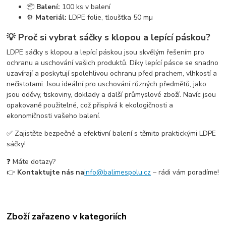
📦
Balení:
100 ks v balení
⚙️
Materiál:
LDPE folie, tloušťka 50 mµ
💡 Proč si vybrat sáčky s klopou a lepící páskou?
LDPE sáčky s klopou a lepící páskou jsou skvělým řešením pro
ochranu a uschování vašich produktů. Díky lepící pásce se snadno
uzavírají a poskytují spolehlivou ochranu před prachem, vlhkostí a
nečistotami. Jsou ideální pro uschování různých předmětů, jako
jsou oděvy, tiskoviny, doklady a další průmyslové zboží. Navíc jsou
opakovaně použitelné, což přispívá k ekologičnosti a
ekonomičnosti vašeho balení.
✅ Zajistěte bezpečné a efektivní balení s těmito praktickými LDPE
sáčky!
❓ Máte dotazy?
👉
Kontaktujte nás na
info@balimespolu.cz
– rádi vám poradíme!
Zboží zařazeno v kategoriích