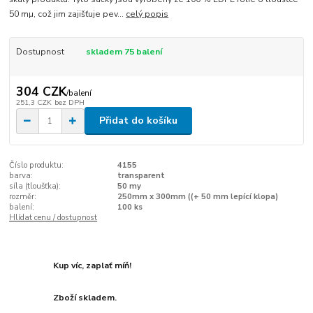
50 mµ, což jim zajišťuje pev...
celý popis
Dostupnost
skladem 75 balení
304 CZK
/
balení
251,3 CZK
bez DPH
Přidat do košíku
Číslo produktu:
4155
barva:
transparent
síla (tloušťka):
50 my
rozměr:
250mm x 300mm ((+ 50 mm lepící klopa)
balení:
100 ks
Hlídat cenu / dostupnost
Kup víc, zaplať míň!
Zboží skladem.