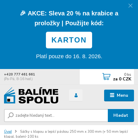
🎉
AKCE:
Sleva
20 % na krabice a
proložky
| Použijte kód:
KARTON
Platí pouze do 16. 8. 2026.
0
ks
+420 777 461 661
za
0 CZK
(Po-Pá, 8-16 hod.)
Menu
Hledat
Úvod
Sáčky s klopou a lepící páskou 250 mm x 300 mm (+ 50 mm lepící
klopa), balení-100 ks