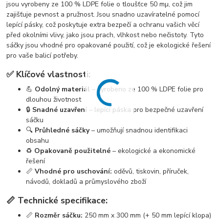
jsou vyrobeny ze 100 % LDPE folie o tloušťce 50 mµ, což jim
zajišťuje pevnost a pružnost. Jsou snadno uzavíratelné pomocí
lepící pásky, což poskytuje extra bezpečí a ochranu vašich věcí
před okolními vlivy, jako jsou prach, vlhkost nebo nečistoty. Tyto
sáčky jsou vhodné pro opakované použití, což je ekologické řešení
pro vaše balicí potřeby.
✅ Klíčové vlastnosti:
💪
Odolný materiál
– vyrobeno ze 100 % LDPE folie pro
dlouhou životnost
🔒
Snadné uzavření
– lepící páska pro bezpečné uzavření
sáčku
🔍
Průhledné sáčky
– umožňují snadnou identifikaci
obsahu
♻️
Opakovaně použitelné
– ekologické a ekonomické
řešení
📏
Vhodné pro uschování:
oděvů, tiskovin, příruček,
návodů, dokladů a průmyslového zboží
📏 Technické specifikace:
📏
Rozměr sáčku:
250 mm x 300 mm (+ 50 mm lepící klopa)