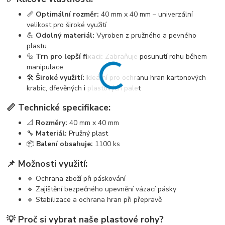
📏
Optimální rozměr:
40 mm x 40 mm – univerzální
velikost pro široké využití
💪
Odolný materiál:
Vyroben z pružného a pevného
plastu
🔩
Trn pro lepší fixaci:
Zabraňuje posunutí rohu během
manipulace
🛠️
Široké využití:
Ideální pro ochranu hran kartonových
krabic, dřevěných i plastových palet
📏 Technické specifikace:
📐
Rozměry:
40 mm x 40 mm
🔧
Materiál:
Pružný plast
📦
Balení obsahuje:
1100 ks
📌 Možnosti využití:
🔹 Ochrana zboží při páskování
🔹 Zajištění bezpečného upevnění vázací pásky
🔹 Stabilizace a ochrana hran při přepravě
💡 Proč si vybrat naše plastové rohy?