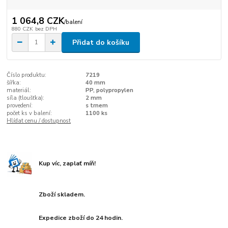
1 064,8 CZK
/
balení
880 CZK
bez DPH
Přidat do košíku
Číslo produktu:
7219
šířka:
40 mm
materiál:
PP, polypropylen
síla (tloušťka):
2 mm
provedení:
s trnem
počet ks v balení:
1100 ks
Hlídat cenu / dostupnost
Kup víc, zaplať míň!
Zboží skladem.
Expedice zboží do 24 hodin.