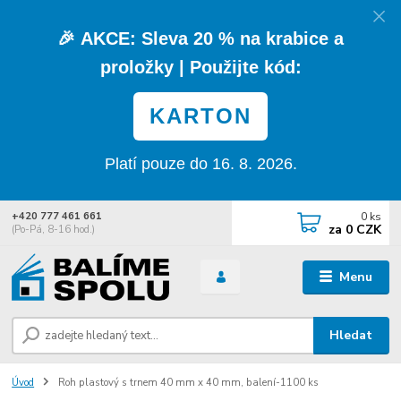
🎉
AKCE:
Sleva
20 % na krabice a
proložky
| Použijte kód:
KARTON
Platí pouze do 16. 8. 2026.
0
ks
+420 777 461 661
za
0 CZK
(Po-Pá, 8-16 hod.)
Menu
Hledat
Úvod
Roh plastový s trnem 40 mm x 40 mm, balení-1100 ks