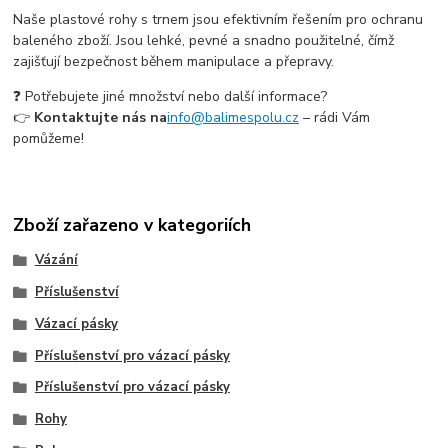
Naše plastové rohy s trnem jsou efektivním řešením pro ochranu
baleného zboží. Jsou lehké, pevné a snadno použitelné, čímž
zajišťují bezpečnost během manipulace a přepravy.
❓ Potřebujete jiné množství nebo další informace?
👉
Kontaktujte nás na
info@balimespolu.cz
– rádi Vám
pomůžeme!
Zboží zařazeno v kategoriích
Vázání
Příslušenství
Vázací pásky
Příslušenství pro vázací pásky
Příslušenství pro vázací pásky
Rohy