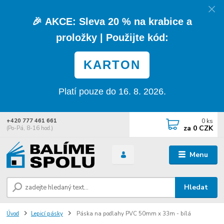
🎉
AKCE:
Sleva
20 % na krabice a
proložky
| Použijte kód:
KARTON
Platí pouze do 16. 8. 2026.
0
ks
+420 777 461 661
za
0 CZK
(Po-Pá, 8-16 hod.)
Menu
Hledat
Úvod
Lepicí pásky
Páska na podlahy PVC 50mm x 33m - bílá