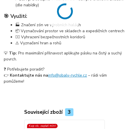
(dle nabídky)
🎯 Využití:
🏭 Značení zón ve výrobních halách
📦 Vyznačování prostor ve skladech a expedičních centrech
🚶‍♂️ Vyhrazení bezpečnostních koridorů
⚠️ Vyznačení hran a rohů
💡
Tip:
Pro maximální přilnavost aplikujte pásku na čistý a suchý
povrch.
❓ Potřebujete poradit?
👉
Kontaktujte nás na
info@obaly-rychle.cz
– rádi vám
pomůžeme!
Související zboží
3
Kup víc, zaplať mín!
Kup víc, zapla