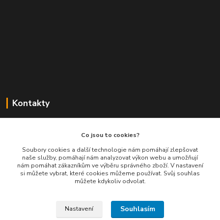
Kontakty
Balimespolu.cz - Tapex EU s.r.o.
Co jsou to cookies?
+420 777 461 661
Soubory cookies a další technologie nám pomáhají zlepšovat
naše služby, pomáhají nám analyzovat výkon webu a umožňují
(Po-Pá, 8-16 hod.)
nám pomáhat zákazníkům ve výběru správného zboží. V nastavení
si můžete vybrat, které cookies můžeme používat. Svůj souhlas
info@balimespolu.cz
můžete kdykoliv odvolat.
Souhlasím
Nastavení