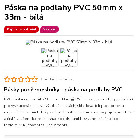
Páska na podlahy PVC 50mm x
33m - bílá
Kup víc, zaplať mín!
Výprodej
Ohodnotit produkt
Pásky pro řemeslníky - páska na podlahy PVC
PVC páska na podlahy 50 mm x 33 m 🏭 PVC páska na podlahy je ideální
pro vyznačování linií ve výrobních halách, skladovacích prostorech a
expedičních zónách. Díky své pružnosti a odolnosti poskytuje spolehlivé
a čisté značení, které lze snadno odstranit bez zanechání stop po
lepidle. ✅ Klíčové vlas...
celý popis