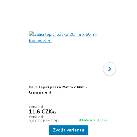
Balicí lepicí páska 25mm x 66m -
transparent
Stretch fóli
transparen
cena od
cena od
11,6 CZK
49,5 CZ
/
ks
cena od
cena od
skladem > 100 ks
9,6 CZK
bez DPH
40,9 CZK
be
Zvolit variantu