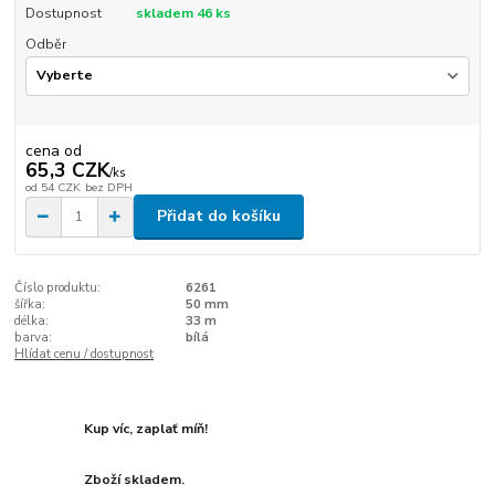
Dostupnost
skladem 46 ks
Odběr
cena od
65,3 CZK
/
ks
od
54 CZK
bez DPH
Přidat do košíku
Číslo produktu:
6261
šířka:
50 mm
délka:
33 m
barva:
bílá
Hlídat cenu / dostupnost
Kup víc, zaplať míň!
Zboží skladem.