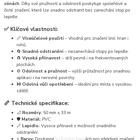
zónách
. Díky své pružnosti a odolnosti poskytuje spolehlivé a
čisté značení, které lze snadno odstranit bez zanechání stop po
lepidle.
✅ Klíčové vlastnosti:
📏
Víceúčelové použití
– vhodná pro značení linií, hran i
rohů.
🔄
Snadné odstranění
– nezanechává stopy po lepidle.
🧲
Vysoká přilnavost
– drží pevně i na frekventovaných
plochách.
⚙️
Odolnost a pružnost
– vyšší průtažnost pro snadnou
aplikaci i na nerovné povrchy.
🚧
Odolná vůči opotřebení
– ideální pro místa s vysokou
zátěží.
📏 Technické specifikace:
📐
Rozměry:
50 mm x 33 m
🛡️
Materiál:
PVC
🔗
Lepidlo:
Vysoce přilnavé s možností snadného
odstranění
⚡
Barvy:
Dostupné v různých barvách pro efektivní značení