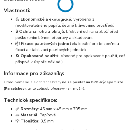
Vlastnosti:
💪
Ekonomické a ekologické:
Vyrobeno z
recyklovatelného papíru, šetrné k životnímu prostředí.
🔒
Ochrana rohu a okrajů:
Efektivní ochrana zboží před
poškozením během přepravy a skladování.
📦
Fixace paletových jednotek:
Ideální pro bezpečnou
fixaci a stabilizaci paletových jednotek.
🔄
Opakované použití:
Vhodné pro opakované použití, což
přispívá k úspoře nákladů.
Informace pro zákazníky:
Omlouváme se, ale ochranné hrany
nelze posílat na DPD-Výdejní místo
(Parcelshop)
, tento způsob přepravy není možný.
Technické specifikace:
📏
Rozměry:
45 mm x 45 mm x 705 mm
🧱
Materiál:
Papírová
💡
Tloušťka:
3,5 mm