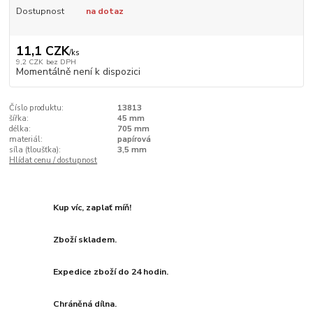
Dostupnost
na dotaz
11,1 CZK
/
ks
9,2 CZK
bez DPH
Momentálně není k dispozici
Číslo produktu:
13813
šířka:
45 mm
délka:
705 mm
materiál:
papírová
síla (tloušťka):
3,5 mm
Hlídat cenu / dostupnost
Kup víc, zaplať míň!
Zboží skladem.
Expedice zboží do 24 hodin.
Chráněná dílna.