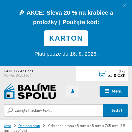
🎉
AKCE:
Sleva
20 % na krabice a
proložky
| Použijte kód:
KARTON
Platí pouze do 16. 8. 2026.
0
ks
+420 777 461 661
za
0 CZK
(Po-Pá, 8-16 hod.)
Menu
Hledat
Úvod
Ochrana hran
Ochranná hrana 45 mm x 45 mm x 705 mm, 3,5
mm - papírová