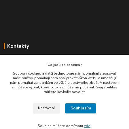
Kontakty
Balimespolu.cz - Tapex EU s.r.o.
Co jsou to cookies?
+420 777 461 661
Soubory cookies a další technologie nám pomáhají zlepšovat
naše služby, pomáhají nám analyzovat výkon webu a umožňují
(Po-Pá, 8-16 hod.)
nám pomáhat zákazníkům ve výběru správného zboží. V nastavení
si můžete vybrat, které cookies můžeme používat. Svůj souhlas
info@balimespolu.cz
můžete kdykoliv odvolat.
Souhlasím
Nastavení
Souhlas můžete odmítnout
zde
.