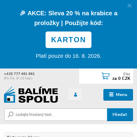
🎉
AKCE:
Sleva
20 % na krabice a
proložky
| Použijte kód:
KARTON
Platí pouze do 16. 8. 2026.
0
ks
+420 777 461 661
za
0 CZK
(Po-Pá, 8-16 hod.)
Menu
Hledat