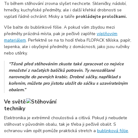
To během stěhování zrovna slyšet nechcete. Skleničky, nádobí,
hrnečky, kuchyňské předměty, ale i další křehké drobnosti se
vyplatí řádně ochránit. Misky a talíře
prokládejte proložkami.
Vše balte do bublinkové fólie. A pokud vám zbydou mezi
předměty prázdná místa, pak je pečlivě zaplňte
výplňovým
materiálem
. Perfektně se na to hodí třeba FLOPACK tělíska, papír,
lepenka, ale i obyčejné předměty z domácnosti, jako jsou ručníky
nebo utěrky.
“Těsně před stěhováním zkuste také zpracovat co nejvíce
množství z načatých balíčků potravin. Ty nerozdělané
narovnejte do pevných krabic. Drobné sáčky, například s
kořením, můžete pro jistotu uložit do sáčku s uzavíratelným
obalem.”
Ve světě
techniky
Elektronika je extrémně choulostivá a citlivá. Pokud ji nebudete
stěhovat v původním obalu, tak je třeba ji pečlivě obalit. S
ochranou vám opět pomůže praktická stretch a
bublinková fólie
.