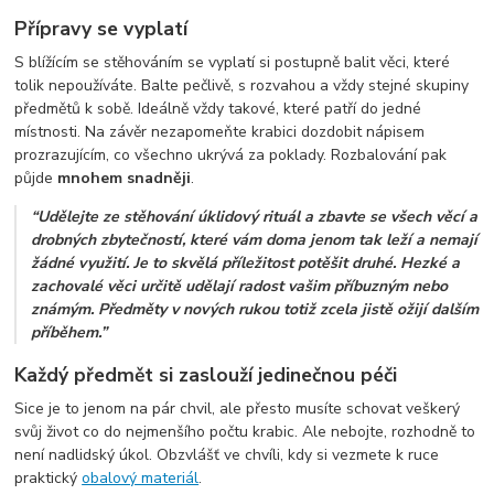
Přípravy se vyplatí
S blížícím se stěhováním se vyplatí si postupně balit věci, které
tolik nepoužíváte. Balte pečlivě, s rozvahou a vždy stejné skupiny
předmětů k sobě. Ideálně vždy takové, které patří do jedné
místnosti. Na závěr nezapomeňte krabici dozdobit nápisem
prozrazujícím, co všechno ukrývá za poklady. Rozbalování pak
půjde
mnohem snadněji
.
“Udělejte ze stěhování úklidový rituál a zbavte se všech věcí a
drobných zbytečností, které vám doma jenom tak leží a nemají
žádné využití. Je to skvělá příležitost potěšit druhé. Hezké a
zachovalé věci určitě udělají radost vašim příbuzným nebo
známým. Předměty v nových rukou totiž zcela jistě ožijí dalším
příběhem.”
Každý předmět si zaslouží jedinečnou péči
Sice je to jenom na pár chvil, ale přesto musíte schovat veškerý
svůj život co do nejmenšího počtu krabic. Ale nebojte, rozhodně to
není nadlidský úkol. Obzvlášť ve chvíli, kdy si vezmete k ruce
praktický
obalový materiál
.