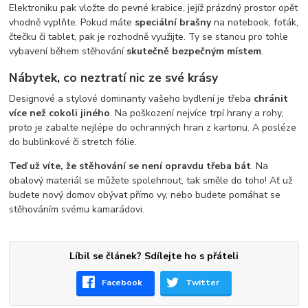
Elektroniku pak vložte do pevné krabice, jejíž prázdný prostor opět
vhodně vyplňte. Pokud máte
speciální brašny
na notebook, foťák,
čtečku či tablet, pak je rozhodně využijte. Ty se stanou pro tohle
vybavení během stěhování
skutečně bezpečným místem
.
Nábytek, co neztratí nic ze své krásy
Designové a stylové dominanty vašeho bydlení je třeba
chránit
více než cokoli jiného
. Na poškození nejvíce trpí hrany a rohy,
proto je zabalte nejlépe do ochranných hran z kartonu. A posléze
do bublinkové či stretch fólie.
Teď už víte, že stěhování se není opravdu třeba bát
. Na
obalový materiál se můžete spolehnout, tak směle do toho! Ať už
budete nový domov obývat přímo vy, nebo budete pomáhat se
stěhováním svému kamarádovi.
Líbil se článek? Sdílejte ho s přáteli
Facebook
Twitter