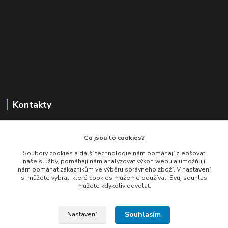
Kontakty
Balimespolu.cz - Tapex EU s.r.o.
Co jsou to cookies?
+420 777 461 661
Soubory cookies a další technologie nám pomáhají zlepšovat
naše služby, pomáhají nám analyzovat výkon webu a umožňují
(Po-Pá, 8-16 hod.)
nám pomáhat zákazníkům ve výběru správného zboží. V nastavení
si můžete vybrat, které cookies můžeme používat. Svůj souhlas
info@balimespolu.cz
můžete kdykoliv odvolat.
Souhlasím
Nastavení