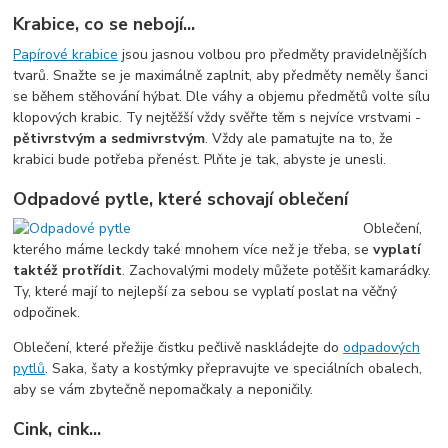
Krabice, co se nebojí...
Papírové krabice
jsou jasnou volbou pro předměty pravidelnějších
tvarů. Snažte se je maximálně zaplnit, aby předměty neměly šanci
se během stěhování hýbat. Dle váhy a objemu předmětů volte sílu
klopových krabic. Ty nejtěžší vždy svěřte těm s nejvíce vrstvami -
pětivrstvým a sedmivrstvým
. Vždy ale pamatujte na to, že
krabici bude potřeba přenést. Plňte je tak, abyste je unesli.
Odpadové pytle, které schovají oblečení
Oblečení,
kterého máme leckdy také mnohem více než je třeba, se
vyplatí
taktéž protřídit
. Zachovalými modely můžete potěšit kamarádky.
Ty, které mají to nejlepší za sebou se vyplatí poslat na věčný
odpočinek.
Oblečení, které přežije čistku pečlivě naskládejte do
odpadových
pytlů
. Saka, šaty a kostýmky přepravujte ve speciálních obalech,
aby se vám zbytečně nepomačkaly a neponičily.
Cink, cink...