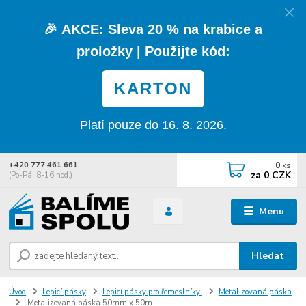
🎉
AKCE:
Sleva
20 % na krabice a
proložky
| Použijte kód:
KARTON
Platí pouze do 16. 8. 2026.
0
ks
+420 777 461 661
za
0 CZK
(Po-Pá, 8-16 hod.)
Menu
Hledat
Úvod
Lepicí pásky
Lepicí pásky pro řemeslníky
Metalizovaná páska
Metalizovaná páska 50mm x 50m