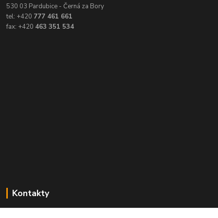
530 03 Pardubice - Černá za Bory
tel: +420
777 461 661
fax: +420
463 351 534
Kontakty
Balimespolu.cz - Tapex EU s.r.o.