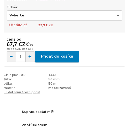
Odběr
Ušetříte až
33,9 CZK
cena od
67,7 CZK
/
ks
od
56 CZK
bez DPH
Přidat do košíku
Číslo produktu:
1443
šířka:
50 mm
délka:
50 m
materiál:
metalizovaná
Hlídat cenu / dostupnost
Kup víc, zaplať míň!
Zboží skladem.