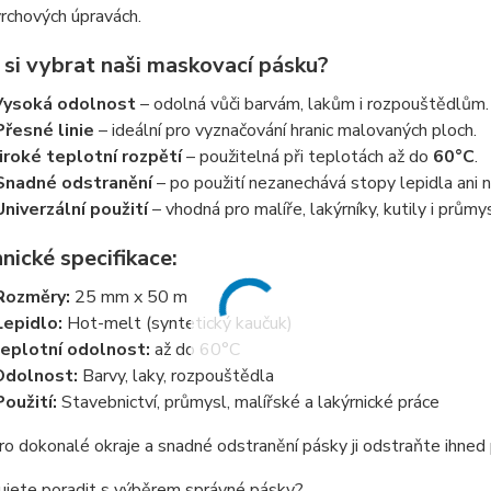
vrchových úpravách.
 si vybrat naši maskovací pásku?
Vysoká odolnost
– odolná vůči barvám, lakům i rozpouštědlům.
Přesné linie
– ideální pro vyznačování hranic malovaných ploch.
iroké teplotní rozpětí
– použitelná při teplotách až do
60°C
.
Snadné odstranění
– po použití nezanechává stopy lepidla ani 
Univerzální použití
– vhodná pro malíře, lakýrníky, kutily i průmys
nické specifikace:
Rozměry:
25 mm x 50 m
Lepidlo:
Hot-melt (syntetický kaučuk)
eplotní odolnost:
až do 60°C
Odolnost:
Barvy, laky, rozpouštědla
Použití:
Stavebnictví, průmysl, malířské a lakýrnické práce
o dokonalé okraje a snadné odstranění pásky ji odstraňte ihned 
ujete poradit s výběrem správné pásky?