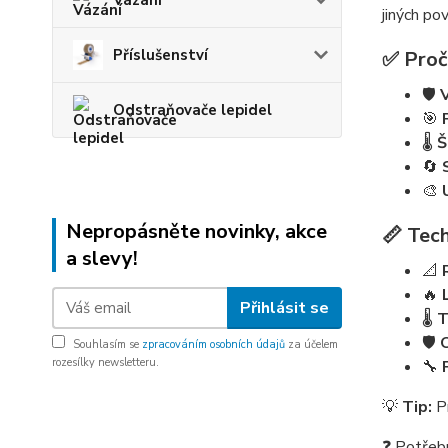
Vázání
jiných po
Příslušenství
✅ Proč
🛡️
Odstraňovače lepidel
🎯
🌡️
Š
🔄
🎨
Nepropásněte novinky, akce
📏 Tech
a slevy!
📐
🔥
Přihlásit se
🌡️
T
🛡️
Souhlasím se
zpracováním osobních údajů
za účelem
rozesílky newsletteru.
🔧
💡
Tip:
Pr
❓ Potřeb