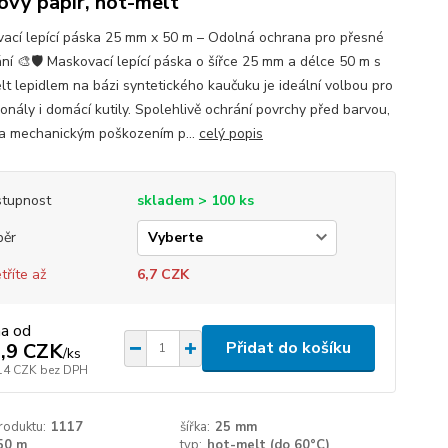
ový papír, hot-melt
ací lepící páska 25 mm x 50 m – Odolná ochrana pro přesné
ní 🎨🛡️ Maskovací lepící páska o šířce 25 mm a délce 50 m s
lt lepidlem na bázi syntetického kaučuku je ideální volbou pro
onály i domácí kutily. Spolehlivě ochrání povrchy před barvou,
a mechanickým poškozením p...
celý popis
tupnost
skladem > 100 ks
běr
tříte až
6,7 CZK
na od
Přidat do košíku
,9 CZK
/
ks
14 CZK
bez DPH
roduktu:
1117
šířka:
25 mm
50 m
typ:
hot-melt (do 60°C)