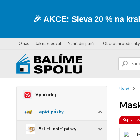
🎉
AKCE:
Sleva
20 % na kra
O nás
Jak nakupovat
Náhradní plnění
Obchodní podmínky
Úvod
L
Výprodej
Mask
Lepicí pásky
Kup víc, z
Balicí lepicí pásky