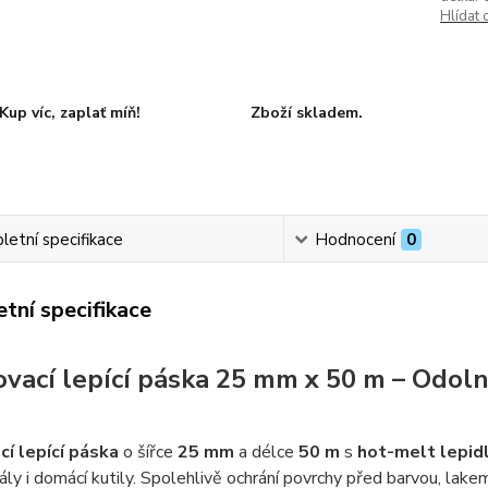
Hlídat 
Kup víc, zaplať míň!
Zboží skladem.
etní specifikace
Hodnocení
0
tní specifikace
vací lepící páska 25 mm x 50 m – Odoln
í lepící páska
o šířce
25 mm
a délce
50 m
s
hot-melt lepi
ály i domácí kutily. Spolehlivě ochrání povrchy před barvou, lak