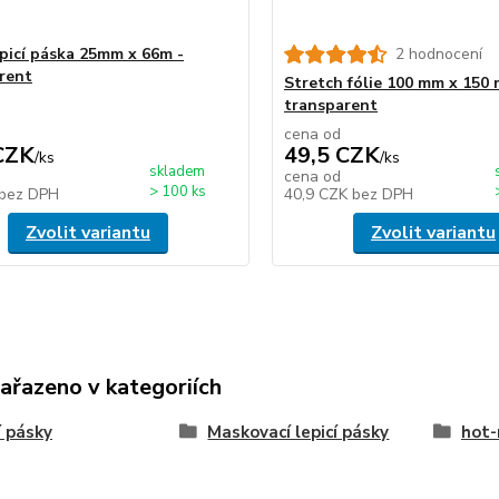
epicí páska 25mm x 66m -
2 hodnocení
rent
Stretch fólie 100 mm x 150 
transparent
cena od
CZK
49,5 CZK
/
ks
/
ks
skladem
cena od
> 100 ks
bez DPH
40,9 CZK
bez DPH
Zvolit variantu
Zvolit variantu
zařazeno v kategoriích
í pásky
Maskovací lepicí pásky
hot-