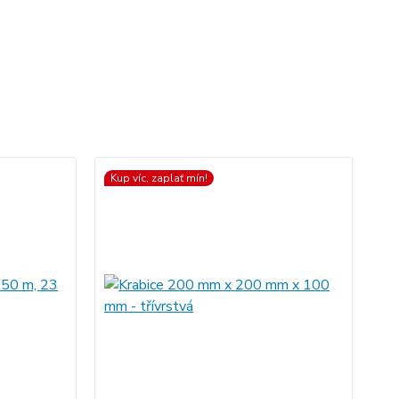
Kup víc, zaplať mín!