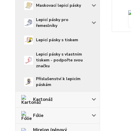
Maskovací lepicí pásky
Lepicí pásky pro
řemeslníky
Lepicí pásky s tiskem
Lepicí pásky s vlastním
tiskem - podpořte svou
značku
Příslušenství k lepicím
páskám
Kartonáž
Fólie
Mirelon (pěnový