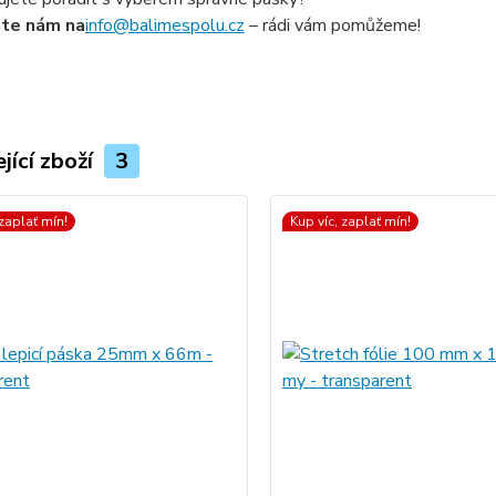
šte nám na
info@balimespolu.cz
– rádi vám pomůžeme!
jící zboží
3
 zaplať mín!
Kup víc, zaplať mín!