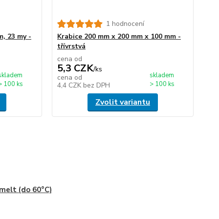
1 hodnocení
m, 23 my -
Krabice 200 mm x 200 mm x 100 mm -
třívrstvá
cena od
5,3 CZK
/
ks
skladem
skladem
cena od
> 100 ks
> 100 ks
4,4 CZK
bez DPH
Zvolit variantu
melt (do 60°C)