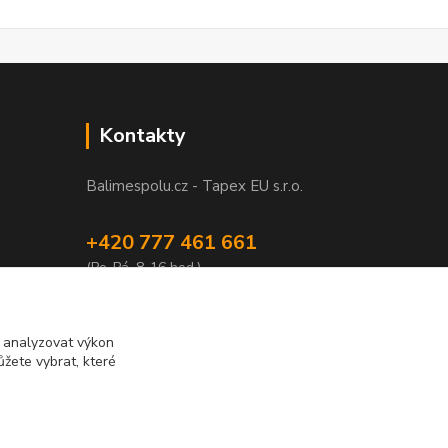
Kontakty
Balimespolu.cz - Tapex EU s.r.o.
+420 777 461 661
(Po-Pá, 8-16 hod.)
info@balimespolu.cz
m analyzovat výkon
žete vybrat, které