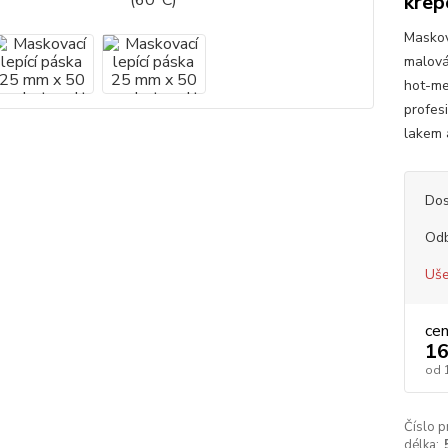
krep
Maskov
malová
hot-me
profesi
lakem 
Dos
Od
Uše
ce
16
od
Číslo p
délka: