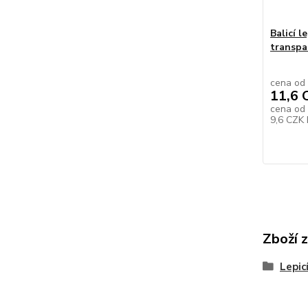
Balicí l
transpa
cena od
11,6 
cena od
9,6 CZK
Zboží 
Lepic