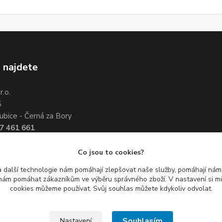
 najdete
.o.
5
ubice - Černá za Bory
7 461 661
3 351 534
Co jsou to cookies?
 další technologie nám pomáhají zlepšovat naše služby, pomáhají ná
ám pomáhat zákazníkům ve výběru správného zboží. V nastavení si mů
cookies můžeme používat. Svůj souhlas můžete kdykoliv odvolat.
Souhlasím
Nastavení