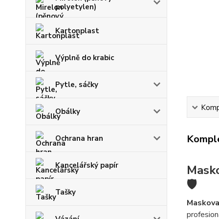
polyetylen)
Kartonplast
Výplně do krabic
Pytle, sáčky
Kompl
Obálky
Komple
Ochrana hran
Kancelářský papír
Masko
🛡️
Tašky
Maskovac
profesion