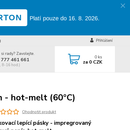
RTON
Platí pouze do 16. 8. 2026.
g
Přihlášení
 si rady? Zavolejte.
0
ks
 777 461 661
za
0 CZK
, 8-16 hod.)
 - hot-melt (60°C)
Ohodnotit produkt
ovací lepící pásky - impregrovaný