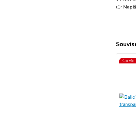
👉
Napi
Souvise
Kup víc,