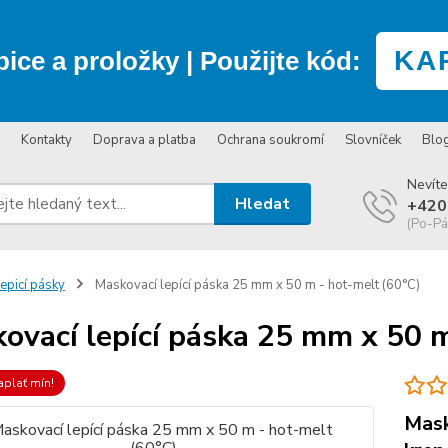
KA
bice a proložky
| Použijte kód:
Kontakty
Doprava a platba
Ochrana soukromí
Slovníček
Blo
Nevíte
Hledat
+420
(Po-Pá
epicí pásky
Maskovací lepící páska 25 mm x 50 m - hot-melt (60°C)
ovací lepící páska 25 mm x 50 m
aplať mín!
Mask