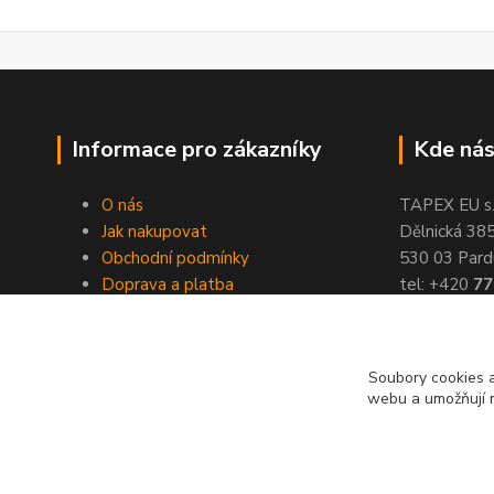
Informace pro zákazníky
Kde nás
O nás
TAPEX EU s.r
Jak nakupovat
Dělnická 38
Obchodní podmínky
530 03 Pard
Doprava a platba
tel: +420
77
Kontakty
fax: +420
46
Slovníček pojmů
Velkoobchod
Soubory cookies a
webu a umožňují n