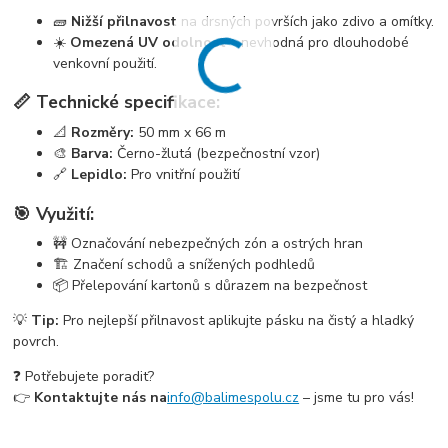
🧱
Nižší přilnavost
na drsných površích jako zdivo a omítky.
☀️
Omezená UV odolnost
– nevhodná pro dlouhodobé
venkovní použití.
📏 Technické specifikace:
📐
Rozměry:
50 mm x 66 m
🎨
Barva:
Černo-žlutá (bezpečnostní vzor)
🔗
Lepidlo:
Pro vnitřní použití
🎯 Využití:
🚧 Označování nebezpečných zón a ostrých hran
🏗️ Značení schodů a snížených podhledů
📦 Přelepování kartonů s důrazem na bezpečnost
💡
Tip:
Pro nejlepší přilnavost aplikujte pásku na čistý a hladký
povrch.
❓ Potřebujete poradit?
👉
Kontaktujte nás na
info@balimespolu.cz
– jsme tu pro vás!