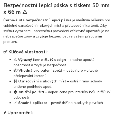
Bezpečnostní lepicí páska s tiskem 50 mm
x 66 m ⚠️
Černo-žlutá bezpečnostní lepicí páska
je ideálním řešením pro
viditelné označování rizikových míst a přelepování kartonů. Díky
svému výraznému barevnému provedení efektivně upozorňuje na
nebezpečné zóny a zvyšuje bezpečnost ve vašem pracovním
prostoru.
✅ Klíčové vlastnosti:
⚠️
Výrazný černo-žlutý design
– snadno upoutá
pozornost a zvyšuje bezpečnost.
📦
Vhodná pro balení zboží
– ideální pro viditelné
přelepování kartonů.
🚧
Označování rizikových míst
– ostré hrany, schody,
snížené podhledy apod.
🏠
Vnitřní použití
– doporučeno pro interiéry kvůli nižší UV
odolnosti.
🔗
Snadná aplikace
– pevně drží na hladkých površích.
⚡ Upozornění: