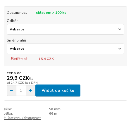
Dostupnost
skladem > 100 ks
Odběr
Směr pruhů
Ušetříte až
15,4 CZK
cena od
29,9 CZK
/
ks
od
24,7 CZK
bez DPH
Přidat do košíku
šířka:
50 mm
délka:
66 m
Hlídat cenu / dostupnost