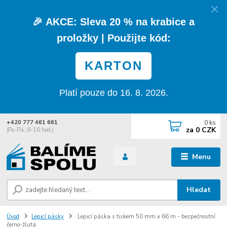
🎉
AKCE:
Sleva
20 % na krabice a
proložky
| Použijte kód:
KARTON
Platí pouze do 16. 8. 2026.
0
ks
+420 777 461 661
za
0 CZK
(Po-Pá, 8-16 hod.)
Menu
Hledat
Úvod
Lepicí pásky
Lepicí páska s tiskem 50 mm x 66 m - bezpečnostní
černo-žlutá