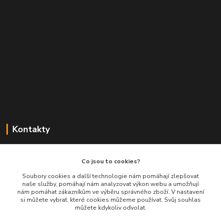
Kontakty
Balimespolu.cz - Tapex EU s.r.o.
Co jsou to cookies?
+420 777 461 661
Soubory cookies a další technologie nám pomáhají zlepšovat
naše služby, pomáhají nám analyzovat výkon webu a umožňují
(Po-Pá, 8-16 hod.)
nám pomáhat zákazníkům ve výběru správného zboží. V nastavení
si můžete vybrat, které cookies můžeme používat. Svůj souhlas
info@balimespolu.cz
můžete kdykoliv odvolat.