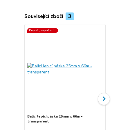
Související zboží
3
Kup víc, zaplať mín!
Kup víc, zapla
Balicí lepicí páska 25mm x 66m -
transparent
Stretch fóli
transparen