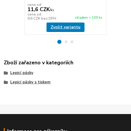
cena od
cena od
11,6 CZK
49,5 CZ
/
ks
cena od
cena od
skladem > 100 ks
9,6 CZK
bez DPH
40,9 CZK
be
Zvolit variantu
Zboží zařazeno v kategoriích
Lepicí pásky
Lepicí pásky s tiskem