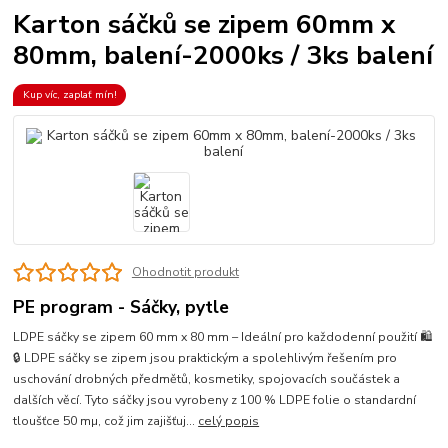
Karton sáčků se zipem 60mm x
80mm, balení-2000ks / 3ks balení
Kup víc, zaplať mín!
Ohodnotit produkt
PE program - Sáčky, pytle
LDPE sáčky se zipem 60 mm x 80 mm – Ideální pro každodenní použití 🛍️
🔒 LDPE sáčky se zipem jsou praktickým a spolehlivým řešením pro
uschování drobných předmětů, kosmetiky, spojovacích součástek a
dalších věcí. Tyto sáčky jsou vyrobeny z 100 % LDPE folie o standardní
tloušťce 50 mµ, což jim zajišťuj...
celý popis