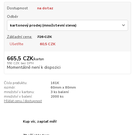
Dostupnost
na dotaz
Odběr
Základní cena:
726 CZK
Ušetříte
60,5 CZK
665,5 CZK
/
karton
550 CZK
bez DPH
Momentálně není k dispozici
Číslo produktu:
161K
rozměr:
60mm x 80mm
množství v kartonu:
3 ks balení
množství v balení:
2000 ks
Hlídat cenu / dostupnost
Kup víc, zaplať míň!