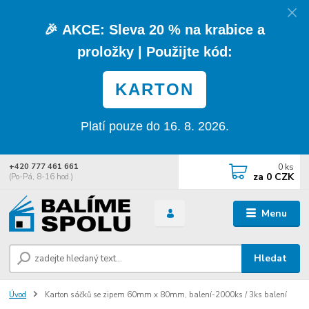
🎉
AKCE:
Sleva
20 % na krabice a
proložky
| Použijte kód:
KARTON
Platí pouze do 16. 8. 2026.
0
ks
+420 777 461 661
za
0 CZK
(Po-Pá, 8-16 hod.)
Menu
Hledat
Úvod
Karton sáčků se zipem 60mm x 80mm, balení-2000ks / 3ks balení