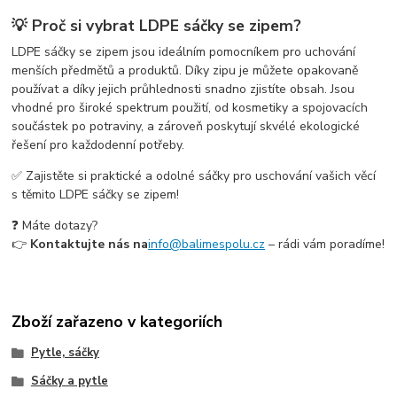
💡 Proč si vybrat LDPE sáčky se zipem?
LDPE sáčky se zipem jsou ideálním pomocníkem pro uchování
menších předmětů a produktů. Díky zipu je můžete opakovaně
používat a díky jejich průhlednosti snadno zjistíte obsah. Jsou
vhodné pro široké spektrum použití, od kosmetiky a spojovacích
součástek po potraviny, a zároveň poskytují skvélé ekologické
řešení pro každodenní potřeby.
✅ Zajistěte si praktické a odolné sáčky pro uschování vašich věcí
s těmito LDPE sáčky se zipem!
❓ Máte dotazy?
👉
Kontaktujte nás na
info@balimespolu.cz
– rádi vám poradíme!
Zboží zařazeno v kategoriích
Pytle, sáčky
Sáčky a pytle