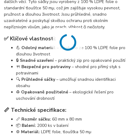
dalších věcí. Tyto sáčky jsou vyrobeny z 100 % LDPE folie o
standardní tloušťce 50 mµ, což jim zajišťuje vysokou pevnost,
pružnost a dlouhou životnost. Jsou průhledné, snadno
uzavíratelné a poskytují skvělou ochranu proti okolním
nepříznivým vlivům, jako je prach, vlhkost či nečistoty.
✅ Klíčové vlastnosti:
💪
Odolný materiál
– vyrobeno ze 100 % LDPE folie pro
dlouhou životnost
🔒
Snadné uzavření
– praktický zip pro opakované použití
🍴
Bezpečné pro potraviny
– vhodné pro přímý styk s
potravinami
🔍
Průhledné sáčky
– umožňují snadnou identifikaci
obsahu
♻️
Opakovaně použitelné
– ekologické řešení pro
uschování drobností
📏 Technické specifikace:
📏
Rozměr sáčku:
60 mm x 80 mm
📦
Balení:
2000 ks v balení
⚙️
Materiál:
LDPE folie, tloušťka 50 mµ