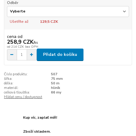
Odběr
Ušetříte až
129,5 CZK
cena od
258,9 CZK
/
ks
od
214 CZK
bez DPH
Přidat do košíku
Číslo produktu:
507
šířka:
75 mm
délka:
50 m
materiál:
hliník
celková tloušťka:
66 my
Hlídat cenu / dostupnost
Kup víc, zaplať míň!
Zboží skladem.