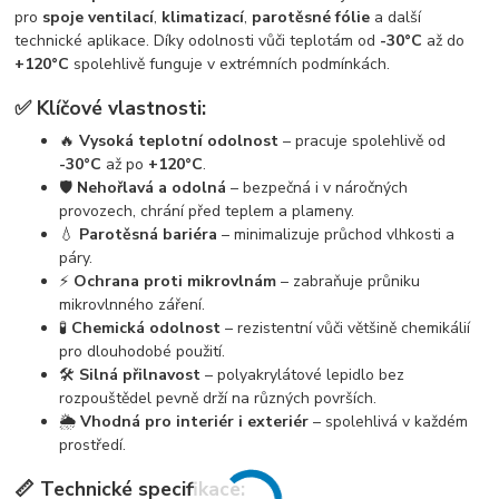
pro
spoje ventilací
,
klimatizací
,
parotěsné fólie
a další
technické aplikace. Díky odolnosti vůči teplotám od
-30°C
až do
+120°C
spolehlivě funguje v extrémních podmínkách.
✅ Klíčové vlastnosti:
🔥
Vysoká teplotní odolnost
– pracuje spolehlivě od
-30°C
až po
+120°C
.
🛡️
Nehořlavá a odolná
– bezpečná i v náročných
provozech, chrání před teplem a plameny.
💧
Parotěsná bariéra
– minimalizuje průchod vlhkosti a
páry.
⚡
Ochrana proti mikrovlnám
– zabraňuje průniku
mikrovlnného záření.
🧪
Chemická odolnost
– rezistentní vůči většině chemikálií
pro dlouhodobé použití.
🛠️
Silná přilnavost
– polyakrylátové lepidlo bez
rozpouštědel pevně drží na různých površích.
🌦️
Vhodná pro interiér i exteriér
– spolehlivá v každém
prostředí.
📏 Technické specifikace: