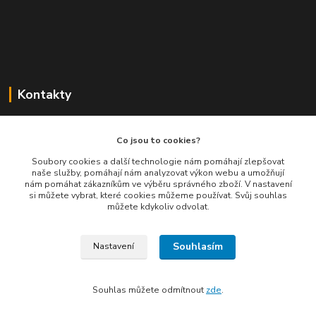
Kontakty
Balimespolu.cz - Tapex EU s.r.o.
Co jsou to cookies?
+420 777 461 661
Soubory cookies a další technologie nám pomáhají zlepšovat
naše služby, pomáhají nám analyzovat výkon webu a umožňují
(Po-Pá, 8-16 hod.)
nám pomáhat zákazníkům ve výběru správného zboží. V nastavení
si můžete vybrat, které cookies můžeme používat. Svůj souhlas
info@balimespolu.cz
můžete kdykoliv odvolat.
Souhlasím
Nastavení
Souhlas můžete odmítnout
zde
.