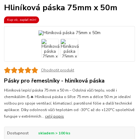
Hliníková páska 75mm x 50m
Kup víc, zaplať mín!
Ohodnotit produkt
Pásky pro řemeslníky - hliníková páska
Hliníková lepící páska 75 mm x 50 m – Odolná vůči teplu, vodě i
chemikáliím 💪🔥 Hliníková páska o šířce 75 mm a délce 50 m je ideální
volbou pro spoje ventilací, klimatizací, parotěsné fólie a další technické
aplikace. Díky odolnosti vůči teplotám od -30°C až do +120°C spolehlivě
funguje v extrémních...
celý popis
Dostupnost
skladem > 100 ks