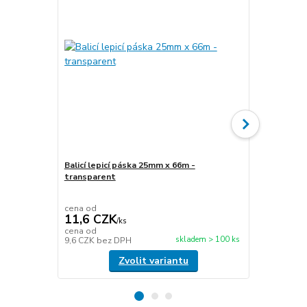
Balicí lepicí páska 25mm x 66m -
transparent
Stretch fóli
transparen
cena od
cena od
11,6 CZK
49,5 CZ
/
ks
cena od
cena od
skladem > 100 ks
9,6 CZK
bez DPH
40,9 CZK
be
Zvolit variantu