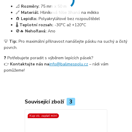
📐
Rozměry:
75 mm x 50 m
🔗
Materiál:
Hliníková fólie žíhaná na měkko
🧲
Lepidlo:
Polyakrylátové bez rozpouštědel
🌡️
Teplotní rozsah:
-30°C až +120°C
🚫🔥
Nehořlavá:
Ano
💡
Tip:
Pro maximální přilnavost nanášejte pásku na suchý a čistý
povrch.
❓ Potřebujete poradit s výběrem lepících pásek?
👉
Kontaktujte nás na
info@balimespolu.cz
– rádi vám
pomůžeme!
Související zboží
3
Kup víc, zaplať mín!
Kup víc, zapla