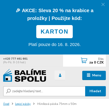
🎉
AKCE:
Sleva
20 % na krabice a
proložky
| Použijte kód:
KARTON
Platí pouze do 16. 8. 2026.
0
ks
+420 777 461 661
za
0 CZK
(Po-Pá, 8-16 hod.)
Menu
Hledat
Úvod
Lepicí pásky
Hliníková páska 75mm x 50m