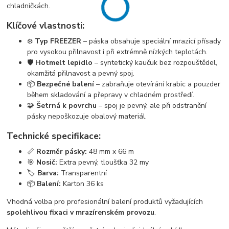
chladničkách.
Klíčové vlastnosti:
❄️
Typ FREEZER
– páska obsahuje speciální mrazicí přísady
pro vysokou přilnavost i při extrémně nízkých teplotách.
🛡️
Hotmelt lepidlo
– syntetický kaučuk bez rozpouštědel,
okamžitá přilnavost a pevný spoj.
📦
Bezpečné balení
– zabraňuje otevírání krabic a pouzder
během skladování a přepravy v chladném prostředí.
🧩
Šetrná k povrchu
– spoj je pevný, ale při odstranění
pásky nepoškozuje obalový materiál.
Technické specifikace:
📏
Rozměr pásky:
48 mm x 66 m
🎯
Nosič:
Extra pevný, tloušťka 32 my
🏷️
Barva:
Transparentní
📦
Balení:
Karton 36 ks
Vhodná volba pro profesionální balení produktů vyžadujících
spolehlivou fixaci v mrazírenském provozu
.