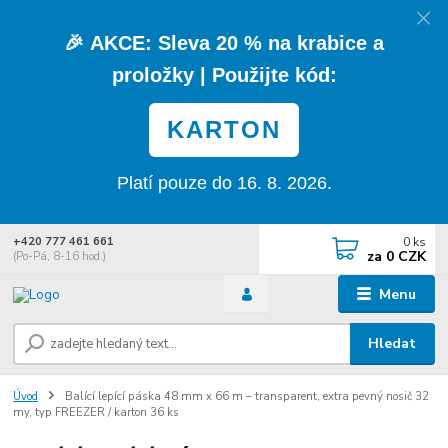
🎉
AKCE:
Sleva
20 % na krabice a
proložky
| Použijte kód:
KARTON
Platí pouze do 16. 8. 2026.
0
ks
+420 777 461 661
za
0 CZK
(Po-Pá, 8-16 hod.)
Menu
Hledat
Úvod
Balící lepící páska 48 mm x 66 m – transparent, extra pevný nosič 32
my, typ FREEZER / karton 36 ks