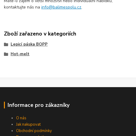
Máte-li zájem o větší množství nebo individuální nabídku,
kontaktujte nás na
info@balimespolu.cz
.
Zboží zařazeno v kategoriích
Lepicí páska BOPP
Hot-melt
Informace pro zákazníky
O nás
Jak nakupovat
Obchodní podmínky