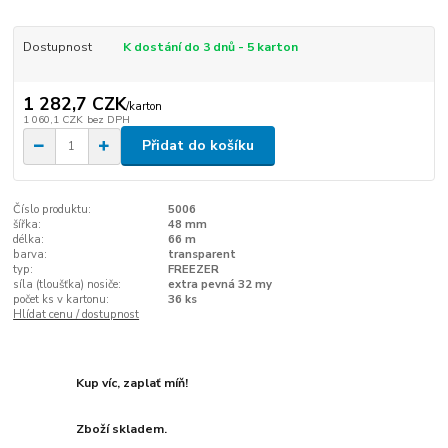
Dostupnost
K dostání do 3 dnů - 5 karton
1 282,7 CZK
/
karton
1 060,1 CZK
bez DPH
Přidat do košíku
Číslo produktu:
5006
šířka:
48 mm
délka:
66 m
barva:
transparent
typ:
FREEZER
síla (tloušťka) nosiče:
extra pevná 32 my
počet ks v kartonu:
36 ks
Hlídat cenu / dostupnost
Kup víc, zaplať míň!
Zboží skladem.