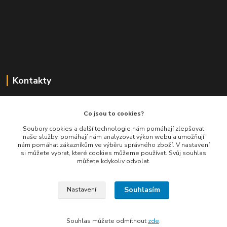
Kontakty
Balimespolu.cz - Tapex EU s.r.o.
Co jsou to cookies?
+420 777 461 661
Soubory cookies a další technologie nám pomáhají zlepšovat
naše služby, pomáhají nám analyzovat výkon webu a umožňují
(Po-Pá, 8-16 hod.)
nám pomáhat zákazníkům ve výběru správného zboží. V nastavení
si můžete vybrat, které cookies můžeme používat. Svůj souhlas
info@balimespolu.cz
můžete kdykoliv odvolat.
Souhlasím
Nastavení
Souhlas můžete odmítnout
zde
.